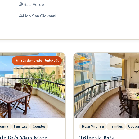
🏖️Baia Verde
🌅Lido San Giovanni
🔥 Très demandé · Juil/Août
ginia
Familles
Couples
Rosa Virginia
Familles
Coupl
ale B2/2 Vista Mare
Trilocale B2/4