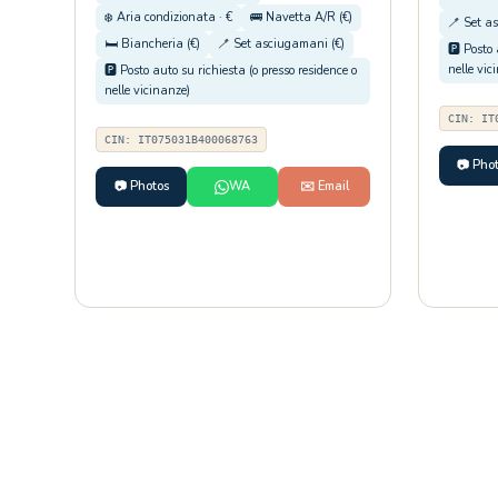
❄️ Aria condizionata · €
🚌 Navetta A/R (€)
🪥 Set a
🛏️ Biancheria (€)
🪥 Set asciugamani (€)
🅿️ Posto
nelle vic
🅿️ Posto auto su richiesta (o presso residence o
nelle vicinanze)
CIN: IT
CIN: IT075031B400068763
📷 Pho
📷 Photos
WA
✉️ Email