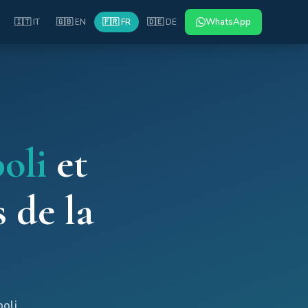
WhatsApp
🇮🇹 IT
🇬🇧 EN
🇫🇷 FR
🇩🇪 DE
oli
et
 de la
poli
,