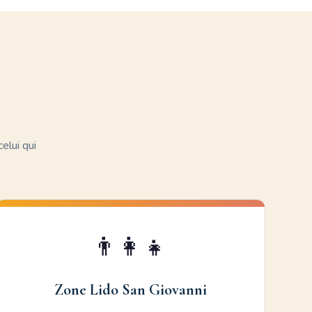
elui qui
👨‍👩‍👧
Zone Lido San Giovanni