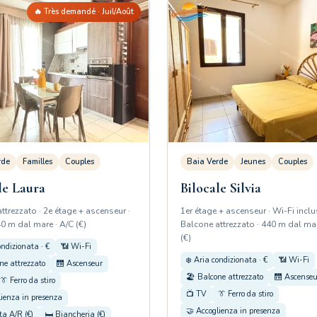
🔥 Très demandé · Juil/Août
rde
Familles
Couples
Baia Verde
Jeunes
Couples
le Laura
Bilocale Silvia
ttrezzato · 2e étage + ascenseur ·
1er étage + ascenseur · Wi-Fi inclu
40 m dal mare · A/C (€)
Balcone attrezzato · 440 m dal mar
(€)
ondizionata · €
📶 Wi-Fi
❄️ Aria condizionata · €
📶 Wi-Fi
ne attrezzato
🛗 Ascenseur
🏖️ Balcone attrezzato
🛗 Ascenseu
👔 Ferro da stiro
📺 TV
👔 Ferro da stiro
lienza in presenza
🤝 Accoglienza in presenza
ta A/R (€)
🛏️ Biancheria (€)