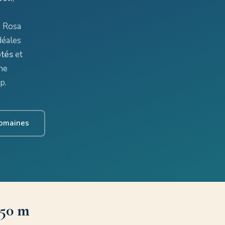
e Rosa
déales
ptés
et
ne
p.
domaines
450 m