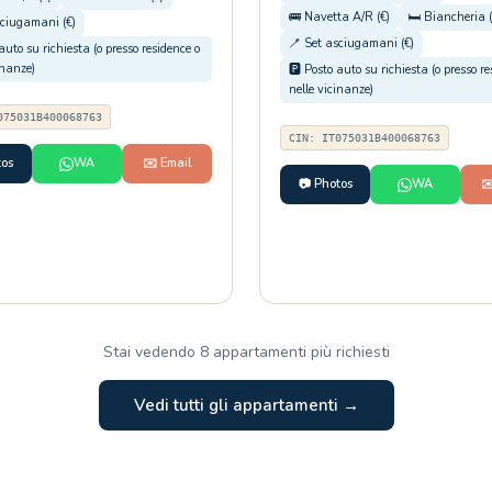
🚌 Navetta A/R (€)
🛏️ Biancheria (
sciugamani (€)
🪥 Set asciugamani (€)
 auto su richiesta (o presso residence o
inanze)
🅿️ Posto auto su richiesta (o presso r
nelle vicinanze)
075031B400068763
CIN: IT075031B400068763
tos
WA
✉️ Email
📷 Photos
WA
✉
Stai vedendo 8 appartamenti più richiesti
Vedi tutti gli appartamenti →