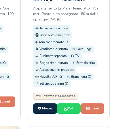
 · Vue
Appartamento La Praja · Piano alto · Vue
tta · 100
mer · Posto auto assegnato · 80 m dalla
spiaggia · A/C (€)
a
🌅 Terrazza vista mare
🅿️ Posto auto assegnato
❄️ Aria condizionata · €
stiro
🌀 Ventilatori a soffitto
🫧 Lave-linge
🍳 Cucinotto separato
📺 TV
o (€)
🚿 Bagno ristrutturato
👔 Ferro da stiro
🤝 Accoglienza in presenza
ni (€)
🚌 Navetta A/R (€)
🛏️ Biancheria (€)
🪥 Set asciugamani (€)
CIN: IT075031B400068763
️ Email
📷 Photos
WA
✉️ Email