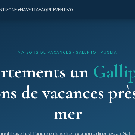
NTI
ZONE ▾
NAVETTA
FAQ
PREVENTIVO
MAISONS DE VACANCES · SALENTO · PUGLIA
rtements un
Gallip
ns de vacances près
mer
lipolitravel est l'agence de votre
locations directes au Galli