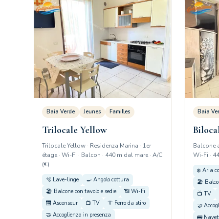
Baia Verde
Jeunes
Familles
Baia Ve
Trilocale Yellow
Biloca
Trilocale Yellow · Residenza Marina · 1er
Balcone a
étage · Wi-Fi · Balcon · 440 m dal mare · A/C
Wi-Fi · 4
(€)
❄️ Aria c
🫧 Lave-linge
🍳 Angolo cottura
🏖️ Balco
🏖️ Balcone con tavolo e sedie
📶 Wi-Fi
📺 TV
🛗 Ascenseur
📺 TV
👔 Ferro da stiro
🤝 Accog
🤝 Accoglienza in presenza
🚌 Navet