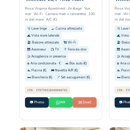
Rosa Virginia Apartment · 2e étage · Vue
Rosa Virg
mer · Wi-Fi · Camera matr + cameretta · 100
mer · Wi-
m dal mare · A/C (€)
m dal mar
🫧 Lave-linge
🍳 Cucina attrezzata
🫧 Lave-
🌊 Vista mare laterale
🌊 Vista 
🏖️ Balcone attrezzato
📶 Wi-Fi
🏖️ Balco
🛗 Ascenseur
📺 TV
👔 Ferro da stiro
🛗 Ascen
🤝 Accoglienza in presenza
🤝 Accog
❄️ Aria condizionata · €
🚗 Box auto (€)
❄️ Aria c
🏊 Piscina (€)
🚌 Navetta A/R (€)
🏊 Piscin
🛏️ Biancheria (€)
🪥 Set asciugamani (€)
🛏️ Bianc
CIN: IT075031B400068763
CIN: IT
📷 Photos
WA
✉️ Email
📷 Pho