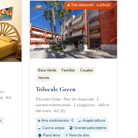
🔥 Très demandé · Juil/Août
Baia Verde
Familles
Couples
Jeunes
Trilocale Green
so ·
e · A/C
Trilocale Green · Rez-de-chaussée · 2
camere matrimoniali · 1 soggiorno · 440 m
dal mare · A/C (€)
r
❄️ Aria condizionata · €
🍳 Angolo cottura
🍳 Cucina ampia
🏖️ Grande patio esterno
🏠 Piano terra
👔 Ferro da stiro