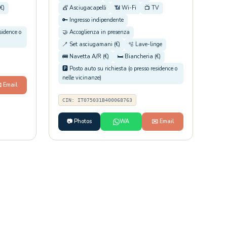
€)
💇 Asciugacapelli
📶 Wi-Fi
📺 TV
🔑 Ingresso indipendente
esidence o
🤝 Accoglienza in presenza
🪥 Set asciugamani (€)
🫧 Lave-linge
🚌 Navetta A/R (€)
🛏️ Biancheria (€)
🅿️ Posto auto su richiesta (o presso residence o
nelle vicinanze)
️ Email
CIN: IT075031B400068763
📷 Photos
WA
✉️ Email