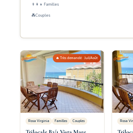
👨‍👩‍👧 Familles
💑Couples
🔥 Très demandé · Juil/Août
Rosa Virginia
Familles
Couples
Rosa Vir
Trilocale B2/1 Vista Mare
Triloc