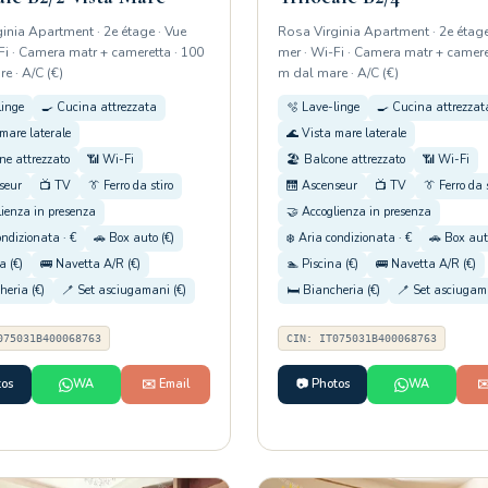
inia Apartment · 2e étage · Vue
Rosa Virginia Apartment · 2e étage
Fi · Camera matr + cameretta · 100
mer · Wi-Fi · Camera matr + camere
e · A/C (€)
m dal mare · A/C (€)
linge
🍳 Cucina attrezzata
🫧 Lave-linge
🍳 Cucina attrezzat
mare laterale
🌊 Vista mare laterale
ne attrezzato
📶 Wi-Fi
🏖️ Balcone attrezzato
📶 Wi-Fi
seur
📺 TV
👔 Ferro da stiro
🛗 Ascenseur
📺 TV
👔 Ferro da 
lienza in presenza
🤝 Accoglienza in presenza
ondizionata · €
🚗 Box auto (€)
❄️ Aria condizionata · €
🚗 Box aut
a (€)
🚌 Navetta A/R (€)
🏊 Piscina (€)
🚌 Navetta A/R (€)
heria (€)
🪥 Set asciugamani (€)
🛏️ Biancheria (€)
🪥 Set asciugama
075031B400068763
CIN: IT075031B400068763
tos
WA
✉️ Email
📷 Photos
WA
✉