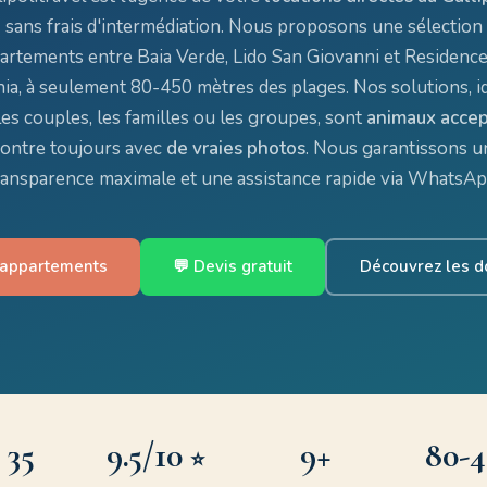
sans frais d'intermédiation. Nous proposons une sélection
artements entre Baia Verde, Lido San Giovanni et Residenc
nia, à seulement 80-450 mètres des plages. Nos solutions, i
es couples, les familles ou les groupes, sont
animaux acce
ontre toujours avec
de vraies photos
. Nous garantissons u
ransparence maximale et une assistance rapide via WhatsAp
s appartements
💬 Devis gratuit
Découvrez les 
35
9.5
/10
9+
80-
⭐