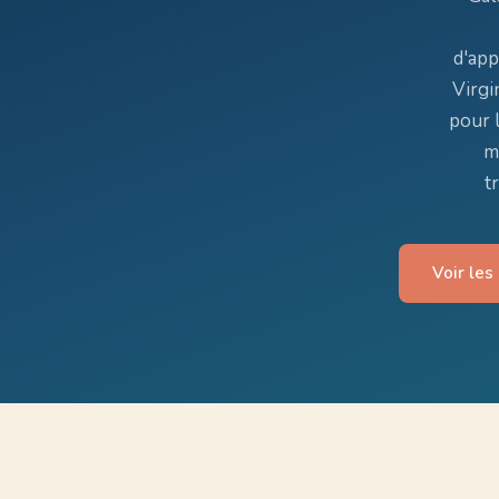
d'app
Virgi
pour l
m
t
Voir le