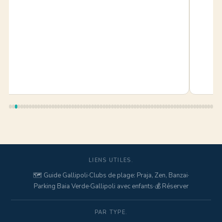
LIENS UTILES.
🗺️ Guide Gallipoli
·
Clubs de plage: Praja, Zen, Banzai
·
Parking Baia Verde
·
Gallipoli avec enfants
·
💰 Réserver
PAR TYPE.