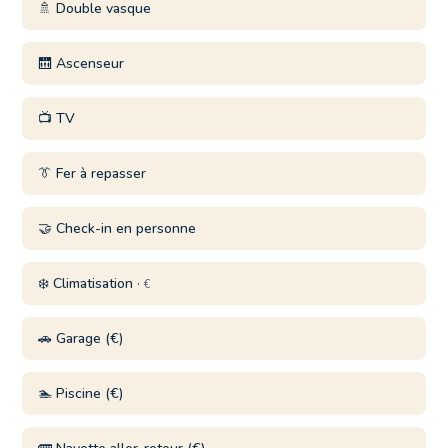
🚿 Double vasque
🛗 Ascenseur
📺 TV
👔 Fer à repasser
🤝 Check-in en personne
❄️ Climatisation ·
€
🚗 Garage (€)
🏊 Piscine (€)