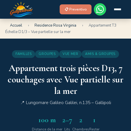
📋 Preventivo
Accueil
›
Residence Rosa Virginia
›
Appartement T3
Échelle D1/3 – Vue partielle sur la mer
FAMILLES
GROUPES
VUE MER
AMIS & GROUPES
Appartement trois pièces D13, 7
couchages avec Vue partielle sur
la mer
📍 Lungomare Galileo Galilei, n.135 – Gallipoli
100 m
2–7
2
1
Distance de la mer
Lits
Chambres
Rester