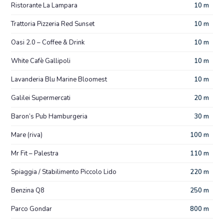
Ristorante La Lampara
10 m
Trattoria Pizzeria Red Sunset
10 m
Oasi 2.0 – Coffee & Drink
10 m
White Cafè Gallipoli
10 m
Lavanderia Blu Marine Bloomest
10 m
Galilei Supermercati
20 m
Baron’s Pub Hamburgeria
30 m
Mare (riva)
100 m
Mr Fit – Palestra
110 m
Spiaggia / Stabilimento Piccolo Lido
220 m
Benzina Q8
250 m
Parco Gondar
800 m