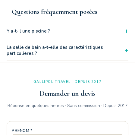
Questions fréquemment posées
+
Y a-t-il une piscine ?
Oui, la salle de bain de l'Appartement Trois Pièces D 1/3 offre
La salle de bain a-t-elle des caractéristiques
+
une solution confortable avec double lavabo, ce qui la rend
particulières ?
très pratique pour accélérer les préparatifs.
Oui, la chambre enfants dispose d'un lit superposé confortable
combiné à un lit simple, une configuration idéale pour accueillir
trois personnes.
GALLIPOLITRAVEL · DEPUIS 2017
Demander un devis
Réponse en quelques heures · Sans commission · Depuis 2017
PRÉNOM *