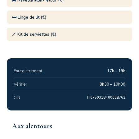
🚌 Navette aller-retour (€)
🛏️ Linge de lit (€)
🪥 Kit de serviettes (€)
Enregistrement
17h – 19h
Vérifier
8h30 – 10h00
CIN
IT075031B400068763
Aux alentours