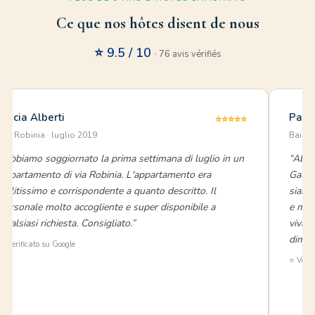
Ce que nos hôtes disent de nous
⭐ 9.5 / 10
· 76 avis vérifiés
Alicia Alberti
Paol
⭐⭐⭐⭐⭐
Via Robinia · luglio 2019
Baia V
“Abbiamo soggiornato la prima settimana di luglio in un
“Abbi
appartamento di via Robinia. L'appartamento era
Gallip
pulitissimo e corrispondente a quanto descritto. Il
siamo
personale molto accogliente e super disponibile a
e mol
qualsiasi richiesta. Consigliato.”
vivame
dimos
⭐ Verificato su Google
⭐ Verif