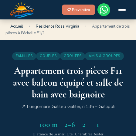
📋 Preventivo
Accueil
›
Residence Rosa Virginia
›
Appartement de trois
pièces à l'échelle F1/1
FAMILLES
COUPLES
GROUPES
AMIS & GROUPES
Appartement trois pièces F11
avec balcon équipé et salle de
bain avec baignoire
📍 Lungomare Galileo Galilei, n.135 – Gallipoli
100 m
2–6
2
1
Distance de la mer
Lits
Chambres
Rester