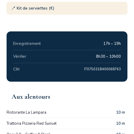
🪥 Kit de serviettes (€)
Enregistrement
17h – 19h
Vérifier
8h30 – 10h00
CIN
IT075031B400068763
Aux alentours
Ristorante La Lampara
10 m
Trattoria Pizzeria Red Sunset
10 m