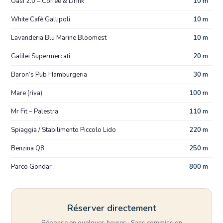
Oasi 2.0 – Coffee & Drink
10 m
White Cafè Gallipoli
10 m
Lavanderia Blu Marine Bloomest
10 m
Galilei Supermercati
20 m
Baron’s Pub Hamburgeria
30 m
Mare (riva)
100 m
Mr Fit – Palestra
110 m
Spiaggia / Stabilimento Piccolo Lido
220 m
Benzina Q8
250 m
Parco Gondar
800 m
Réserver directement