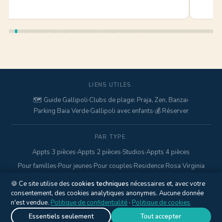
LIENS UTILES.
🗺️ Guide Gallipoli
·
Clubs de plage: Praja, Zen, Banzai
·
Parking Baia Verde
·
Gallipoli avec enfants
·
💰 Réserver
PAR TYPE.
Appts 3 pièces
·
Appts 2 pièces
·
Studios
·
Appts 4 pièces
Pour familles
·
Pour jeunes
·
Pour couples
·
Residence Rosa Virginia
🍪 Ce site utilise des
cookies techniques
nécessaires et, avec votre
consentement, des cookies analytiques anonymes. Aucune donnée
© 2017–2026 Gallipolitravel di Marcello Mario · Via Pisa, 18 ·
n'est vendue.
Politique de confidentialité
·
Politique de cookies
Gallipoli (LE) · P.IVA
04845840752
·
+39 328 425 6938
·
Privacy
Policy
·
Cookie Policy
·
Gérer les cookies
Essentiels seulement
Tout accepter