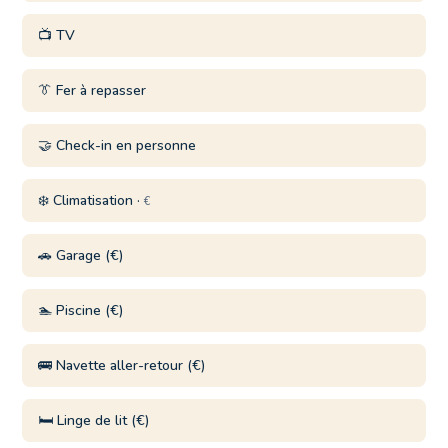
📺 TV
👔 Fer à repasser
🤝 Check-in en personne
❄️ Climatisation ·
€
🚗 Garage (€)
🏊 Piscine (€)
🚌 Navette aller-retour (€)
🛏️ Linge de lit (€)