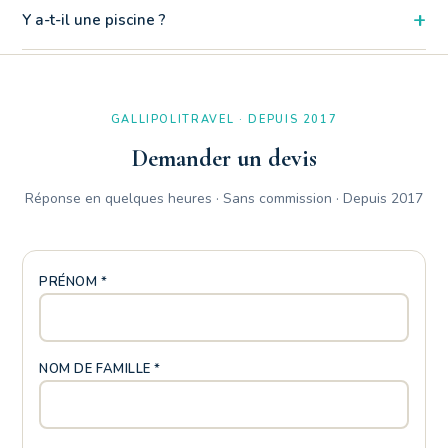
+
Y a-t-il une piscine ?
La salle de bain est équipée d'une grande baignoire complétée
par une cloison en plexiglas pratique pour permettre
l'utilisation de la douche de manière simple et confortable.
GALLIPOLITRAVEL · DEPUIS 2017
Demander un devis
Réponse en quelques heures · Sans commission · Depuis 2017
PRÉNOM *
NOM DE FAMILLE *