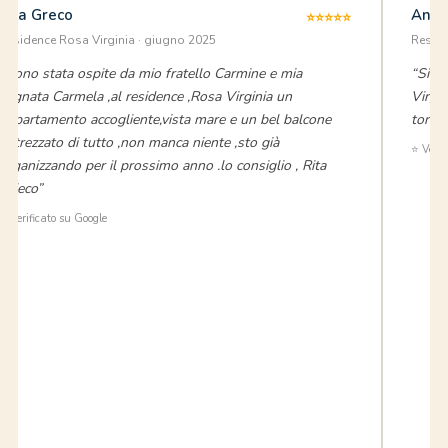
Rita Greco
Ange
⭐⭐⭐⭐⭐
Residence Rosa Virginia · giugno 2025
Reside
“Sono stata ospite da mio fratello Carmine e mia
“Siam
cognata Carmela ,al residence ,Rosa Virginia un
Virgi
appartamento accogliente,vista mare e un bel balcone
torne
,attrezzato di tutto ,non manca niente ,sto già
⭐ Verif
organizzando per il prossimo anno .lo consiglio , Rita
Grieco”
⭐ Verificato su Google