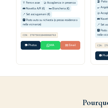
🏖️ Patio
👔 Ferro e asse
🤝 Accoglienza in presenza
🍳 Angol
🚌 Navetta A/R (€)
🛏️ Biancheria (€)
🤝 Accog
🪥 Set asciugamani (€)
🚌 Navet
🅿️ Posto auto su richiesta (o presso residence o
nelle vicinanze)
🪥 Set a
🅿️ Posto
nelle vic
CIN: IT075031B400068763
📷 Photos
WA
✉️ Email
CIN: IT
📷 Pho
Pourquo