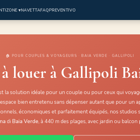
NTI
ZONE ▾
NAVETTA
FAQ
PREVENTIVO
🏠 POUR COUPLES & VOYAGEURS · BAIA VERDE · GALLIPOLI
 à louer à Gallipoli Ba
st la solution idéale pour un couple ou pour ceux qui voyag
espace bien entretenu sans dépenser autant que pour un 
ionnels, économiques et parfaitement équipés, nos studios s
ina
di
Baia Verde
, à 440 m des plages, avec jardin ou balcon p