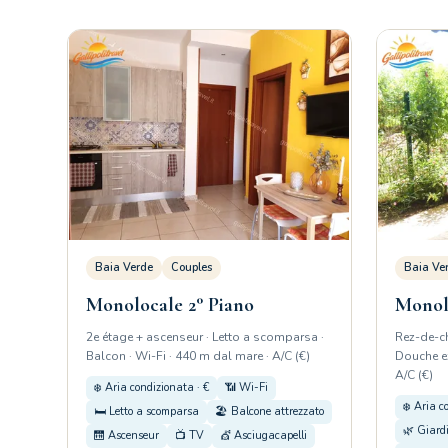
Baia Verde
Couples
Baia Ve
Monolocale 2° Piano
Monol
2e étage + ascenseur · Letto a scomparsa ·
Rez-de-ch
Balcon · Wi-Fi · 440 m dal mare · A/C (€)
Douche ex
A/C (€)
❄️ Aria condizionata · €
📶 Wi-Fi
❄️ Aria c
🛏️ Letto a scomparsa
🏖️ Balcone attrezzato
🌿 Giardi
🛗 Ascenseur
📺 TV
💇 Asciugacapelli