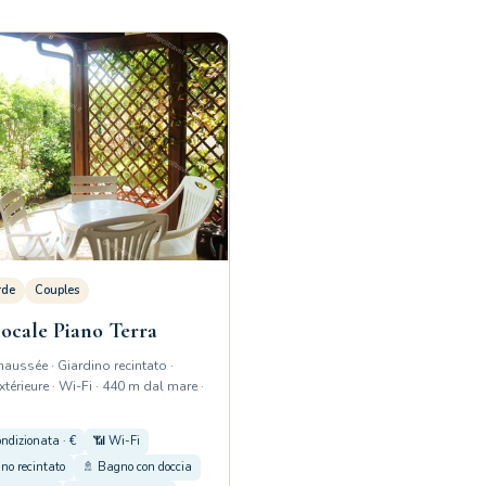
rde
Couples
ocale Piano Terra
aussée · Giardino recintato ·
térieure · Wi-Fi · 440 m dal mare ·
ondizionata · €
📶 Wi-Fi
no recintato
🚿 Bagno con doccia