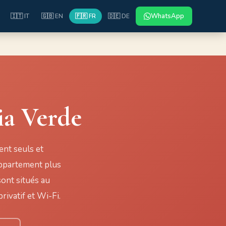
WhatsApp
🇮🇹 IT
🇬🇧 EN
🇫🇷 FR
🇩🇪 DE
ia Verde
ent seuls et
appartement plus
ont situés au
rivatif et Wi-Fi.