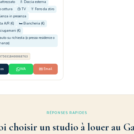
 attrezzato
🚿 Doccia esterna
o cottura
📺 TV
👔 Ferro da stiro
lienza in presenza
ta A/R (€)
🛏️ Biancheria (€)
sciugamani (€)
 auto su richiesta (o presso residence o
inanze)
075031B400068763
tos
WA
✉️ Email
RÉPONSES RAPIDES
i choisir un studio à louer au Gal