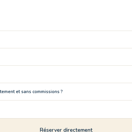
la plus proche à Baia Verde. Tout accessible à pied.
 de personnes. Réponse en quelques heures, sans commissions.
 douche extérieure.
pes plus grands nous recommandons un appartement plus grand.
ectement et sans commissions ?
ntactant directement Gallipolitravel sur WhatsApp. Vous recevrez
 payer les commissions élevées des portails de réservation.
Réserver directement