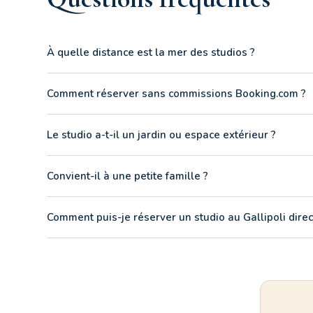
À quelle distance est la mer des studios ?
Les studios Residenza Marina sont à 440 m de la plage 
Comment réserver sans commissions Booking.com ?
Écrivez-nous sur WhatsApp avec vos dates et nombre
Le studio a-t-il un jardin ou espace extérieur ?
L'unité au rez-de-chaussée oui — patio privé clôturé et
Convient-il à une petite famille ?
Bien pour 2 adultes et 1 jeune enfant. Pour des grou
Comment puis-je réserver un studio au Gallipoli dir
Vous pouvez sécuriser votre studio au Gallipoli en co
gratuit, vous garantissant le meilleur tarif absolu sans