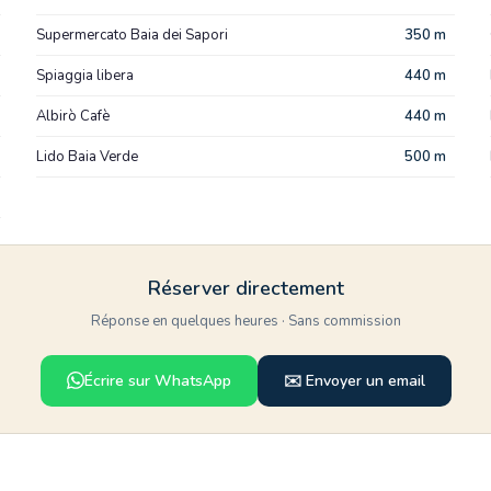
Supermercato Baia dei Sapori
350 m
Spiaggia libera
440 m
Albirò Cafè
440 m
Lido Baia Verde
500 m
Réserver directement
Réponse en quelques heures · Sans commission
Écrire sur WhatsApp
✉️ Envoyer un email