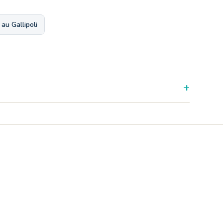
au Gallipoli
+
'extérieur tout en profitant de l'air du soir, laissant le