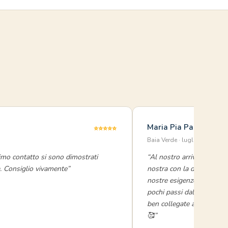
Maria Pia Pascale
⭐⭐⭐⭐⭐
Baia Verde · luglio 2023
rimo contatto si sono dimostrati
“Al nostro arrivo l'appart
za. Consiglio vivamente”
nostra con la dolcezza di
nostre esigenze dal prim
pochi passi dal mare e da
ben collegate anche con 
🥰”