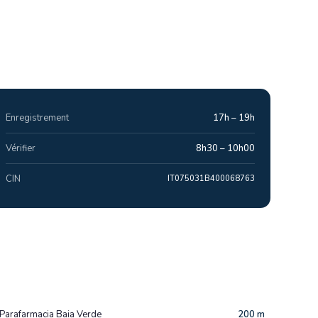
Enregistrement
17h – 19h
Vérifier
8h30 – 10h00
CIN
IT075031B400068763
Parafarmacia Baia Verde
200 m