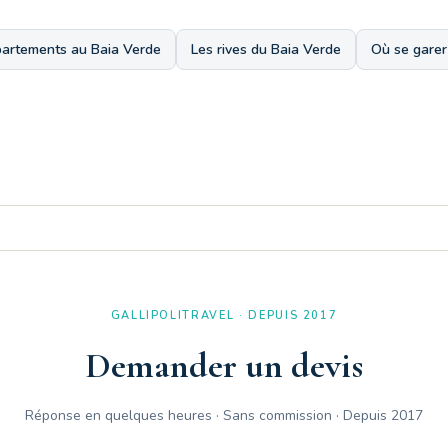
artements au Baia Verde
Les rives du Baia Verde
Où se garer 
lcon équipé d'une kitchenette extérieure. Il est possible de cuisiner à l
GALLIPOLITRAVEL · DEPUIS 2017
Demander un devis
Réponse en quelques heures · Sans commission · Depuis 2017