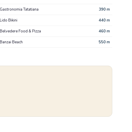
Gastronomia Tatatiana
390 m
Lido Bikini
440 m
Belvedere Food & Pizza
460 m
Banzai Beach
550 m