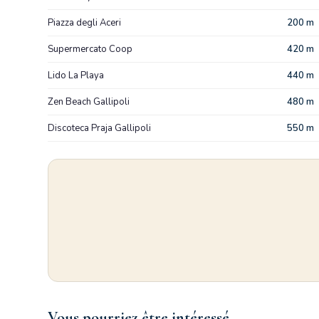
Piazza degli Aceri
200 m
Supermercato Coop
420 m
Lido La Playa
440 m
Zen Beach Gallipoli
480 m
Discoteca Praja Gallipoli
550 m
Vous pourriez être intéressé