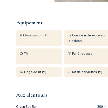
Équipement
❄️ Climatisation ·
🍳 Cuisine extérieure sur
€
le balcon
📺 TV
👔 Fer à repasser
🛏️ Linge de lit (€)
🪥 Kit de serviettes (€)
Aux alentours
Green Bay Bar
200 m