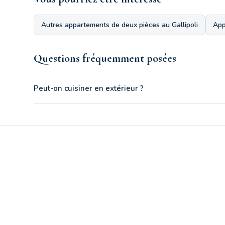
Autres appartements de deux pièces au Gallipoli
App
Questions fréquemment posées
Peut-on cuisiner en extérieur ?
Oui, l'appartement deux pièces Robinia 3 dispose d'un petit ba
salon plus spacieux et habitable pendant vos vacances.