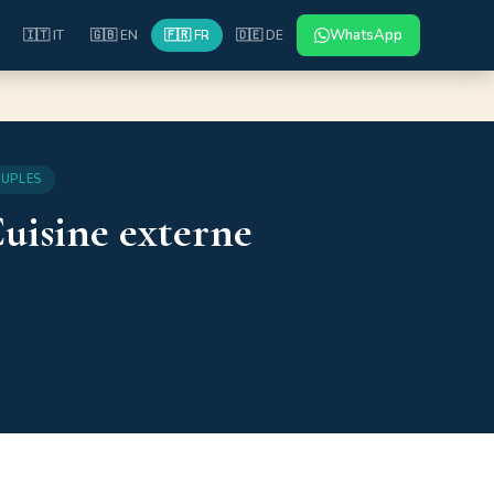
WhatsApp
🇮🇹 IT
🇬🇧 EN
🇫🇷 FR
🇩🇪 DE
UPLES
uisine externe