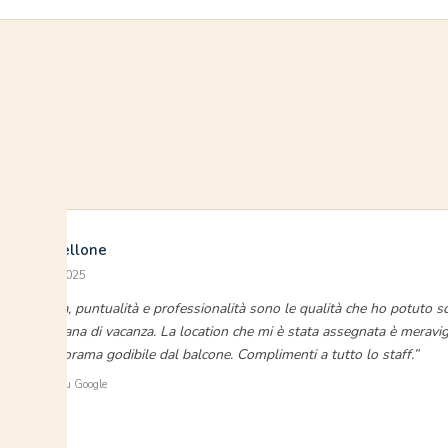
Davide Fellone
settembre 2025
“Gentilezza, puntualità e professionalità sono le qualità che ho potuto sc
mia settimana di vacanza. La location che mi è stata assegnata è meravig
foto il panorama godibile dal balcone. Complimenti a tutto lo staff.”
⭐ Verificato su Google