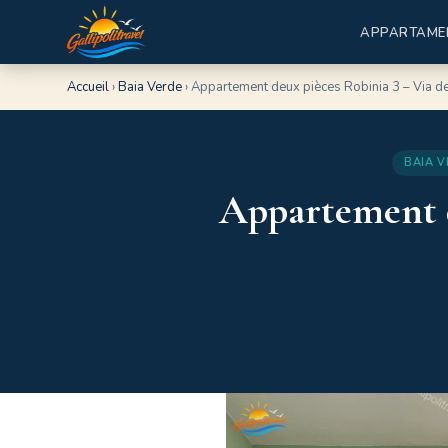
APPARTAME
Accueil
›
Baia Verde
›
Appartement deux pièces Robinia 3 – Via de
BAIA V
Appartement d