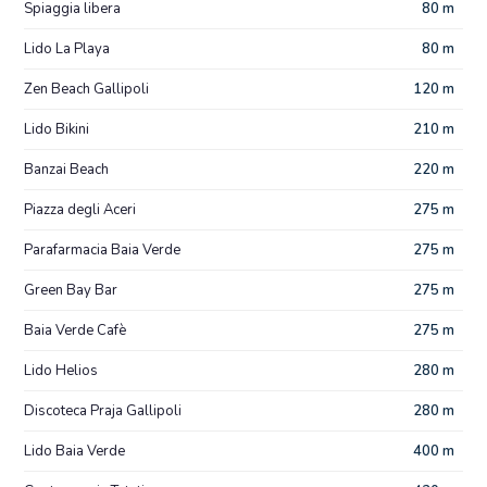
Spiaggia libera
80 m
Lido La Playa
80 m
Zen Beach Gallipoli
120 m
Lido Bikini
210 m
Banzai Beach
220 m
Piazza degli Aceri
275 m
Parafarmacia Baia Verde
275 m
Green Bay Bar
275 m
Baia Verde Cafè
275 m
Lido Helios
280 m
Discoteca Praja Gallipoli
280 m
Lido Baia Verde
400 m