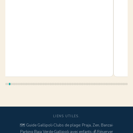
LIENS UTILES.
🗺️ Guide Gallipoli
·
Clubs de plage: Praja, Zen, Banzai
·
Parking Baia Verde
·
Gallipoli avec enfants
·
💰 Réserver