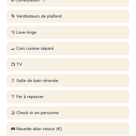
❄️ Climatisation ·
€
🌀 Ventilateurs de plafond
🫧 Lave-linge
🍳 Coin cuisine séparé
📺 TV
🚿 Salle de bain rénovée
👔 Fer à repasser
🤝 Check-in en personne
🚌 Navette aller-retour (€)