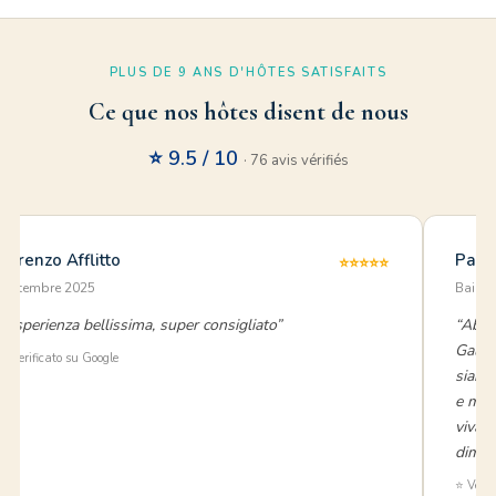
PLUS DE 9 ANS D'HÔTES SATISFAITS
Ce que nos hôtes disent de nous
⭐ 9.5 / 10
· 76 avis vérifiés
Lorenzo Afflitto
Paol
⭐⭐⭐⭐⭐
settembre 2025
Baia V
“Esperienza bellissima, super consigliato”
“Abbi
Gallip
⭐ Verificato su Google
siamo
e mol
vivame
dimos
⭐ Verif