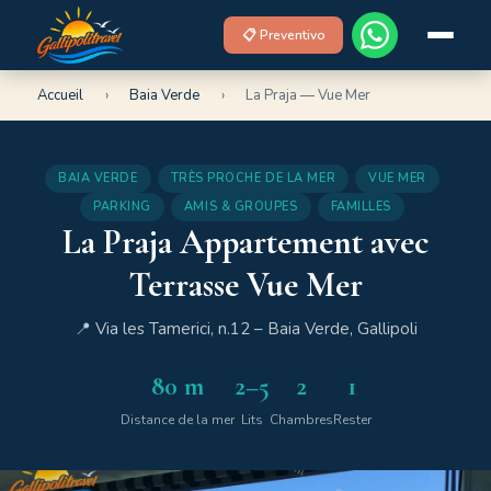
📋 Preventivo
Accueil
›
Baia Verde
›
La Praja — Vue Mer
BAIA VERDE
TRÈS PROCHE DE LA MER
VUE MER
PARKING
AMIS & GROUPES
FAMILLES
La Praja Appartement avec
Terrasse Vue Mer
📍 Via les Tamerici, n.12 – Baia Verde, Gallipoli
80 m
2–5
2
1
Distance de la mer
Lits
Chambres
Rester