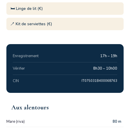
🛏️ Linge de lit (€)
🪥 Kit de serviettes (€)
Enregistrement
17h – 19h
Vérifier
8h30 – 10h00
CIN
IT075031B400068763
Aux alentours
Mare (riva)
80 m