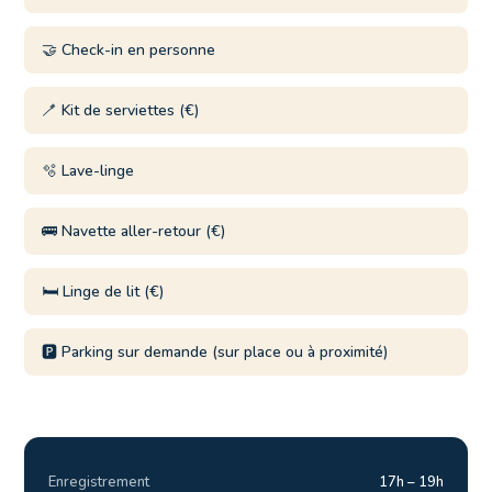
🤝 Check-in en personne
🪥 Kit de serviettes (€)
🫧 Lave-linge
🚌 Navette aller-retour (€)
🛏️ Linge de lit (€)
🅿️ Parking sur demande (sur place ou à proximité)
Enregistrement
17h – 19h