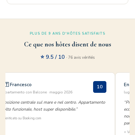
PLUS DE 9 ANS D'HÔTES SATISFAITS
Ce que nos hôtes disent de nous
⭐ 9.5 / 10
· 76 avis vérifiés
🇮🇹 Francesco
Enric
10
Appartamento con Balcone · maggio 2026
luglio
“Posizione centrale sul mare e nel centro. Appartamento
“Prof
molto funzionale, host super disponibile.”
eccez
non po
✅ Verificato su Booking.com
pargon
⭐ Verif