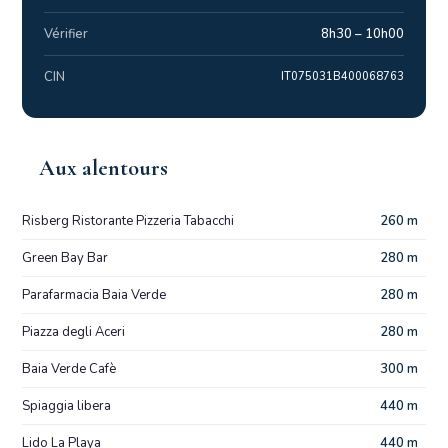
Vérifier
8h30 – 10h00
CIN
IT075031B400068763
Aux alentours
Risberg Ristorante Pizzeria Tabacchi
260 m
Green Bay Bar
280 m
Parafarmacia Baia Verde
280 m
Piazza degli Aceri
280 m
Baia Verde Cafè
300 m
Spiaggia libera
440 m
Lido La Playa
440 m