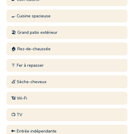
🍳 Cuisine spacieuse
🏖️ Grand patio extérieur
🏠 Rez-de-chaussée
👔 Fer à repasser
💇 Sèche-cheveux
📶 Wi-Fi
📺 TV
🔑 Entrée indépendante