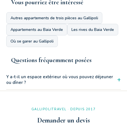
Vous pourriez être intéressé
Autres appartements de trois pièces au Gallipoli
Appartements au Baia Verde
Les rives du Baia Verde
Où se garer au Gallipoli
Questions fréquemment posées
Y a-t-il un espace extérieur où vous pouvez déjeuner
+
ou dîner ?
Certainement! L'appartement Vert Trois Pièces à l'intérieur du
Residenza Marina offre un espace extérieur vaste et agréable.
Comme vous pouvez le voir sur les photos, l'appartement est
GALLIPOLITRAVEL · DEPUIS 2017
entouré sur deux côtés par un espace privé, l'environnement
parfait pour se détendre confortablement en plein air.
Demander un devis