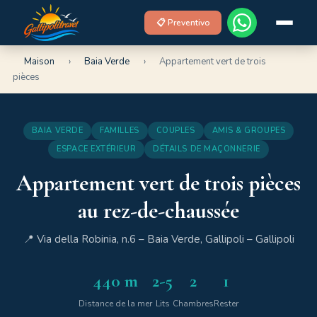
📋 Preventivo
Maison
›
Baia Verde
›
Appartement vert de trois
pièces
BAIA VERDE
FAMILLES
COUPLES
AMIS & GROUPES
ESPACE EXTÉRIEUR
DÉTAILS DE MAÇONNERIE
Appartement vert de trois pièces
au rez-de-chaussée
📍 Via della Robinia, n.6 – Baia Verde, Gallipoli – Gallipoli
440 m
2-5
2
1
Distance de la mer
Lits
Chambres
Rester