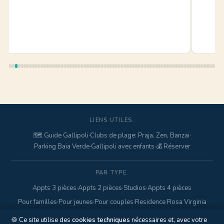
LIENS UTILES.
🗺️ Guide Gallipoli
·
Clubs de plage: Praja, Zen, Banzai
·
Parking Baia Verde
·
Gallipoli avec enfants
·
💰 Réserver
PAR TYPE.
Appts 3 pièces
·
Appts 2 pièces
·
Studios
·
Appts 4 pièces
Pour familles
·
Pour jeunes
·
Pour couples
·
Residence Rosa Virginia
🍪 Ce site utilise des
cookies techniques
nécessaires et, avec votre