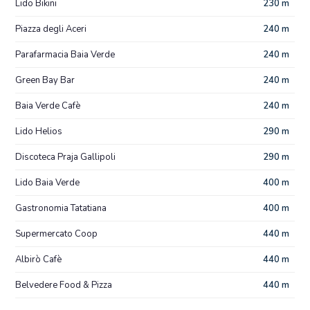
Lido Bikini
230 m
Piazza degli Aceri
240 m
Parafarmacia Baia Verde
240 m
Green Bay Bar
240 m
Baia Verde Cafè
240 m
Lido Helios
290 m
Discoteca Praja Gallipoli
290 m
Lido Baia Verde
400 m
Gastronomia Tatatiana
400 m
Supermercato Coop
440 m
Albirò Cafè
440 m
Belvedere Food & Pizza
440 m