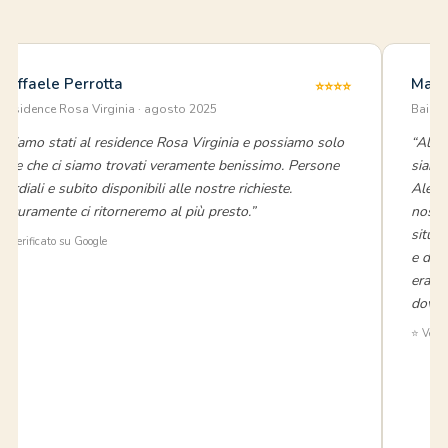
Raffaele Perrotta
Mari
⭐⭐⭐⭐
Residence Rosa Virginia · agosto 2025
Baia V
“Siamo stati al residence Rosa Virginia e possiamo solo
“Al no
dire che ci siamo trovati veramente benissimo. Persone
siamo
cordiali e subito disponibili alle nostre richieste.
Aless
Sicuramente ci ritorneremo al più presto.”
nostr
situa
⭐ Verificato su Google
e dal 
erava
doves
⭐ Verif