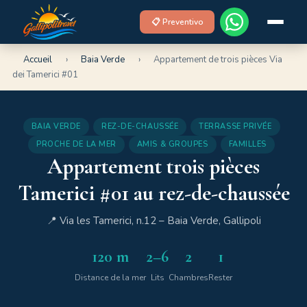
📋 Preventivo
Accueil
›
Baia Verde
›
Appartement de trois pièces Via
dei Tamerici #01
BAIA VERDE
REZ-DE-CHAUSSÉE
TERRASSE PRIVÉE
PROCHE DE LA MER
AMIS & GROUPES
FAMILLES
Appartement trois pièces
Tamerici #01 au rez-de-chaussée
📍 Via les Tamerici, n.12 – Baia Verde, Gallipoli
120 m
2–6
2
1
Distance de la mer
Lits
Chambres
Rester