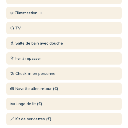
❄️ Climatisation ·
€
📺 TV
🚿 Salle de bain avec douche
👔 Fer à repasser
🤝 Check-in en personne
🚌 Navette aller-retour (€)
🛏️ Linge de lit (€)
🪥 Kit de serviettes (€)