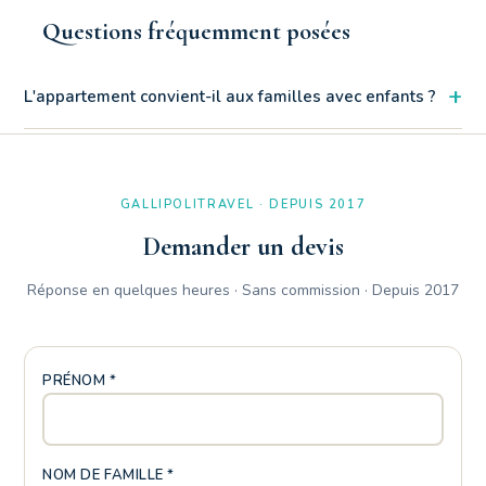
Questions fréquemment posées
+
L'appartement convient-il aux familles avec enfants ?
Certainement. La commodité du rez-de-chaussée, le portail à
fermeture privée et le patio avec douche extérieure en font un
paradis familial au Baia Verde.
GALLIPOLITRAVEL · DEPUIS 2017
Demander un devis
Réponse en quelques heures · Sans commission · Depuis 2017
PRÉNOM *
NOM DE FAMILLE *