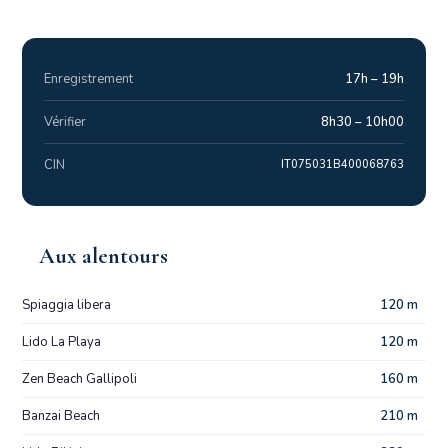
Enregistrement
17h – 19h
Vérifier
8h30 – 10h00
CIN
IT075031B400068763
Aux alentours
Spiaggia libera
120 m
Lido La Playa
120 m
Zen Beach Gallipoli
160 m
Banzai Beach
210 m