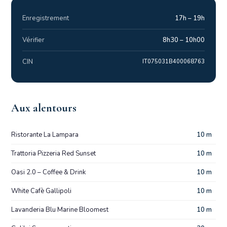
Enregistrement
17h – 19h
Vérifier
8h30 – 10h00
CIN
IT075031B400068763
Aux alentours
Ristorante La Lampara
10 m
Trattoria Pizzeria Red Sunset
10 m
Oasi 2.0 – Coffee & Drink
10 m
White Cafè Gallipoli
10 m
Lavanderia Blu Marine Bloomest
10 m