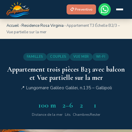
📋 Preventivo
Accueil
›
Residence Rosa Virginia
›
Appartement T3 Échelle B2/3 –
Vue partielle sur la mer
FAMILLES
COUPLES
VUE MER
WI-FI
Appartement trois pièces B23 avec balcon
et Vue partielle sur la mer
📍 Lungomare Galileo Galilei, n.135 – Gallipoli
100 m
2–6
2
1
Distance de la mer
Lits
Chambres
Rester