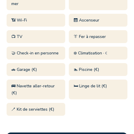
mer
📶 Wi-Fi
🛗 Ascenseur
📺 TV
👔 Fer à repasser
🤝 Check-in en personne
❄️ Climatisation ·
€
🚗 Garage (€)
🏊 Piscine (€)
🚌 Navette aller-retour
🛏️ Linge de lit (€)
(€)
🪥 Kit de serviettes (€)