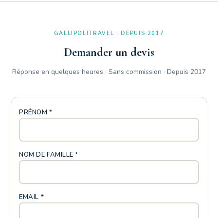
Oui, les lits simples du B2/3 peuvent être réunis sur demande,
complexe.
transformant ainsi la chambre en chambre double.
GALLIPOLITRAVEL · DEPUIS 2017
Demander un devis
Réponse en quelques heures · Sans commission · Depuis 2017
PRÉNOM *
NOM DE FAMILLE *
EMAIL *