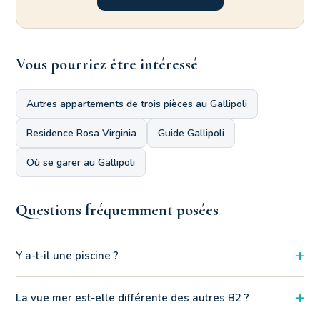
Vous pourriez être intéressé
Autres appartements de trois pièces au Gallipoli
Residence Rosa Virginia
Guide Gallipoli
Où se garer au Gallipoli
Questions fréquemment posées
+
Y a-t-il une piscine ?
Le balcon du B23 garantit une vue latérale sur la mer,
+
La vue mer est-elle différente des autres B2 ?
surplombant un côté de la résidence ce qui permet de profiter
d'une perspective calme et privée par rapport au cœur du