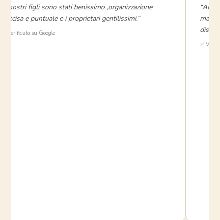
“i nostri figli sono stati benissimo ,organizzazione
“Accog
precisa e puntuale e i proprietari gentilissimi.”
mare, 
disponi
⭐ Verificato su Google
✅ Verifi