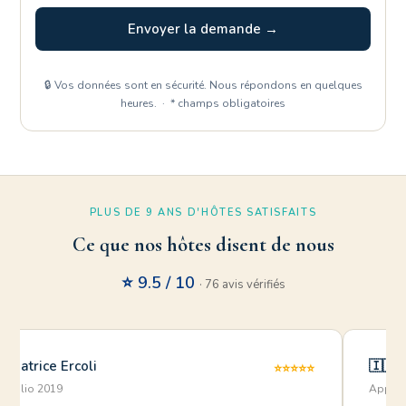
Envoyer la demande →
🔒 Vos données sont en sécurité. Nous répondons en quelques
heures. · * champs obligatoires
PLUS DE 9 ANS D'HÔTES SATISFAITS
Ce que nos hôtes disent de nous
⭐ 9.5 / 10
· 76 avis vérifiés
Beatrice Ercoli
🇮🇹 
⭐⭐⭐⭐⭐
luglio 2019
Appart