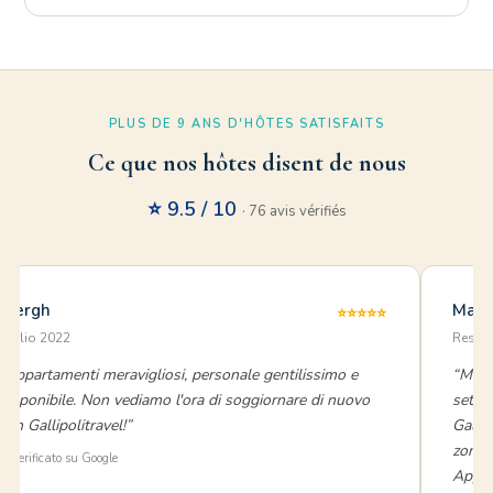
PLUS DE 9 ANS D'HÔTES SATISFAITS
Ce que nos hôtes disent de nous
⭐ 9.5 / 10
· 76 avis vérifiés
blergh
Mari
⭐⭐⭐⭐⭐
luglio 2022
Reside
“Appartamenti meravigliosi, personale gentilissimo e
“Mia 
disponibile. Non vediamo l'ora di soggiornare di nuovo
setti
con Gallipolitravel!”
Galli
zona b
⭐ Verificato su Google
Appar