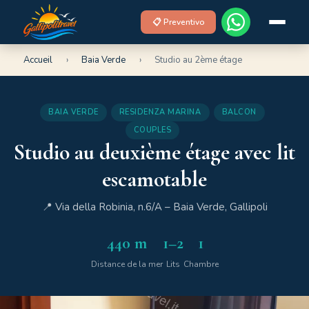
📋 Preventivo
Accueil
›
Baia Verde
›
Studio au 2ème étage
BAIA VERDE
RESIDENZA MARINA
BALCON
COUPLES
Studio au deuxième étage avec lit
escamotable
📍 Via della Robinia, n.6/A – Baia Verde, Gallipoli
440 m
1–2
1
Distance de la mer
Lits
Chambre