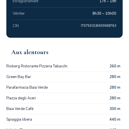
Enregistrement
17h – 19h
Vérifier
8h30 – 10h00
CIN
IT075031B400068763
Aux alentours
Risberg Ristorante Pizzeria Tabacchi
260 m
Green Bay Bar
280 m
Parafarmacia Baia Verde
280 m
Piazza degli Aceri
280 m
Baia Verde Cafè
300 m
Spiaggia libera
440 m