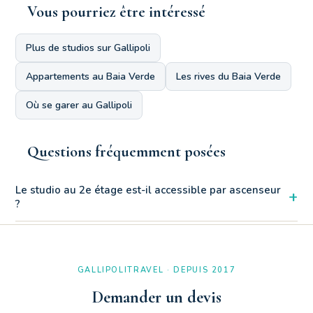
Vous pourriez être intéressé
Plus de studios sur Gallipoli
Appartements au Baia Verde
Les rives du Baia Verde
Où se garer au Gallipoli
Questions fréquemment posées
Le studio au 2e étage est-il accessible par ascenseur
+
?
Oui, le lit double escamotable se replie pendant la journée,
vous permettant ainsi de transformer facilement l'espace nuit
en un espace de vie confortable et agréable à vivre.
GALLIPOLITRAVEL · DEPUIS 2017
Demander un devis