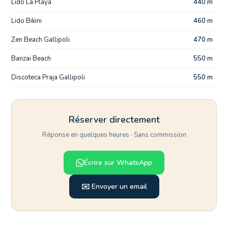
Lido La Playa
440 m
Lido Bikini
460 m
Zen Beach Gallipoli
470 m
Banzai Beach
550 m
Discoteca Praja Gallipoli
550 m
Réserver directement
Réponse en quelques heures · Sans commission
Écrire sur WhatsApp
✉️ Envoyer un email