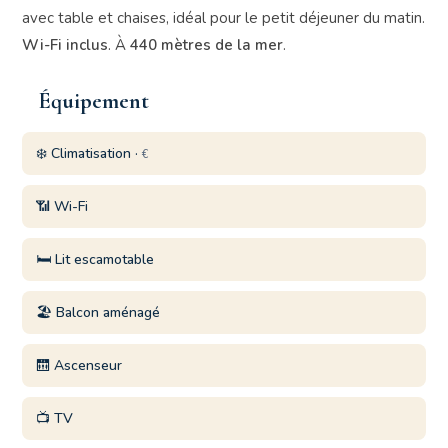
avec table et chaises, idéal pour le petit déjeuner du matin.
Wi-Fi inclus
. À
440 mètres de la mer
.
Équipement
❄️ Climatisation ·
€
📶 Wi-Fi
🛏️ Lit escamotable
🏖️ Balcon aménagé
🛗 Ascenseur
📺 TV