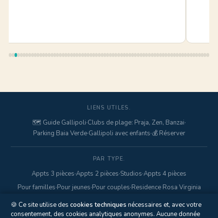
LIENS UTILES.
🗺️ Guide Gallipoli
·
Clubs de plage: Praja, Zen, Banzai
·
Parking Baia Verde
·
Gallipoli avec enfants
·
💰 Réserver
PAR TYPE.
Appts 3 pièces
·
Appts 2 pièces
·
Studios
·
Appts 4 pièces
Pour familles
·
Pour jeunes
·
Pour couples
·
Residence Rosa Virginia
🍪 Ce site utilise des
cookies techniques
nécessaires et, avec votre
consentement, des cookies analytiques anonymes. Aucune donnée
© 2017–2026 Gallipolitravel di Marcello Mario · Via Pisa, 18 ·