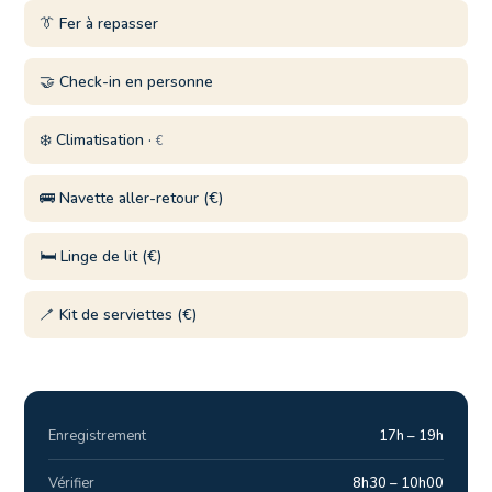
👔 Fer à repasser
🤝 Check-in en personne
❄️ Climatisation ·
€
🚌 Navette aller-retour (€)
🛏️ Linge de lit (€)
🪥 Kit de serviettes (€)
Enregistrement
17h – 19h
Vérifier
8h30 – 10h00