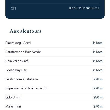
CIN
IT075031B400068763
Aux alentours
Piazza degli Aceri
in loco
Parafarmacia Baia Verde
in loco
Baia Verde Cafè
in loco
Green Bay Bar
in loco
Gastronomia Tatatiana
220 m
Supermercato Baia dei Sapori
220 m
Lido Bikini
250 m
Mare (riva)
270 m