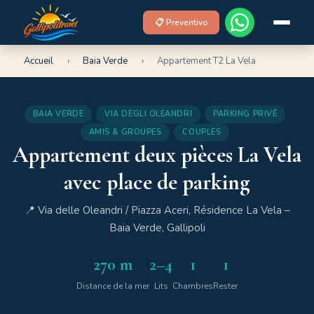
📋 Preventivo
Accueil
›
Baia Verde
›
Appartement T2 La Vela
BAIA VERDE
VIA DEGLI OLEANDRI
PARKING PRIVÉ
AMIS & GROUPES
COUPLES
Appartement deux pièces La Vela
avec place de parking
📍 Via delle Oleandri / Piazza Aceri, Résidence La Vela –
Baia Verde, Gallipoli
270 m
2–4
1
1
Distance de la mer
Lits
Chambres
Rester