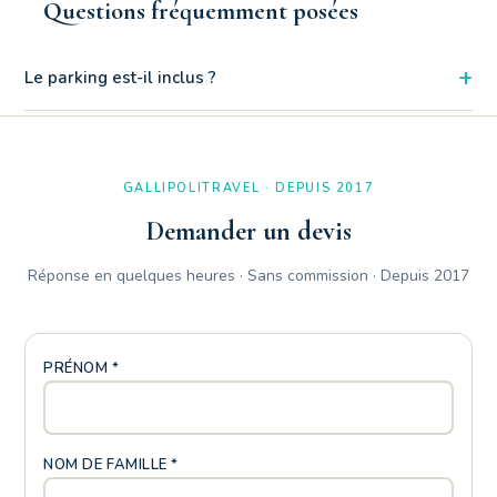
Questions fréquemment posées
+
Le parking est-il inclus ?
Oui, des douches extérieures communes pratiques sont
disponibles dans l'enceinte de la Résidence La Vela, idéales
pour se rincer rapidement au retour des plages du Baia Verde.
GALLIPOLITRAVEL · DEPUIS 2017
Demander un devis
Réponse en quelques heures · Sans commission · Depuis 2017
PRÉNOM *
NOM DE FAMILLE *