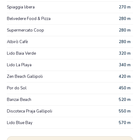
Spiaggia libera
270 m
Belvedere Food & Pizza
280 m
Supermercato Coop
280 m
Albirò Cafè
280 m
Lido Baia Verde
320 m
Lido La Playa
340 m
Zen Beach Gallipoli
420 m
Por do Sol
450 m
Banzai Beach
520 m
Discoteca Praja Gallipoli
550 m
Lido Blue Bay
570 m