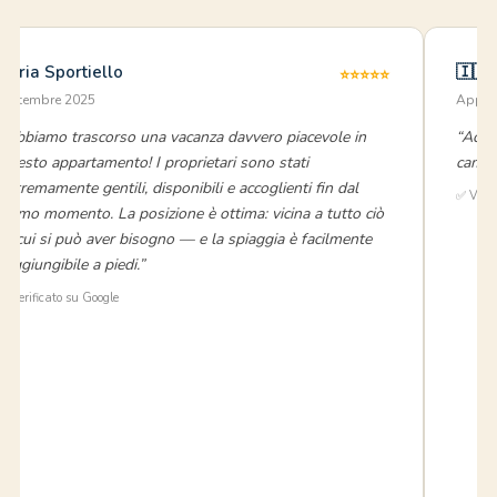
Ilaria Sportiello
🇮🇹
⭐⭐⭐⭐⭐
settembre 2025
Appart
“Abbiamo trascorso una vacanza davvero piacevole in
“Acco
questo appartamento! I proprietari sono stati
camera
estremamente gentili, disponibili e accoglienti fin dal
✅ Verif
primo momento. La posizione è ottima: vicina a tutto ciò
di cui si può aver bisogno — e la spiaggia è facilmente
raggiungibile a piedi.”
⭐ Verificato su Google