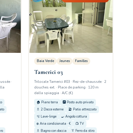
Baia Verde
Jeunes
Familles
Tamerici 03
aussée ·
Trilocale Tamerici #03 · Rez-de-chaussée · 2
lla
douches ext. · Place de parking · 120 m
dalla spiaggia · A/C (€)
to
🏠 Piano terra
🅿️ Posto auto privato
ato
🚿 2 Docce esterne
🏖️ Patio attrezzato
🫧 Lave-linge
🍳 Angolo cottura
❄️ Aria condizionata · €
📺 TV
iro
🚿 Bagno con doccia
👔 Ferro da stiro