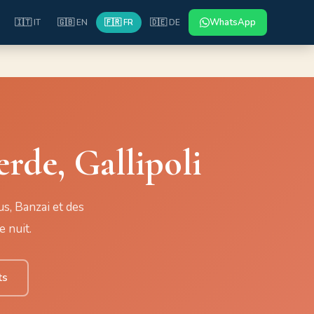
WhatsApp
🇮🇹 IT
🇬🇧 EN
🇫🇷 FR
🇩🇪 DE
rde, Gallipoli
us, Banzai et des
e nuit.
ts