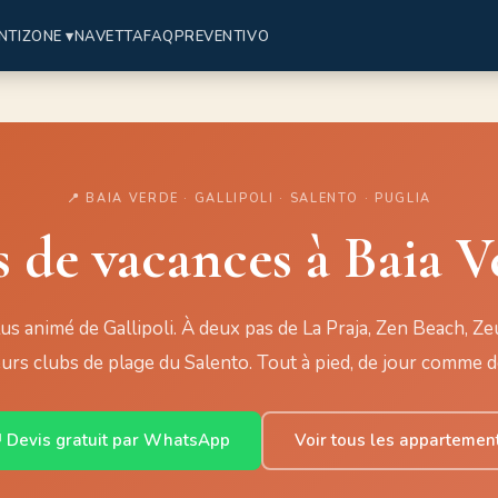
NTI
ZONE ▾
NAVETTA
FAQ
PREVENTIVO
📍 BAIA VERDE · GALLIPOLI · SALENTO · PUGLIA
de vacances à Baia Ve
lus animé de Gallipoli. À deux pas de La Praja, Zen Beach, Ze
urs clubs de plage du Salento. Tout à pied, de jour comme d
 Devis gratuit par WhatsApp
Voir tous les appartemen