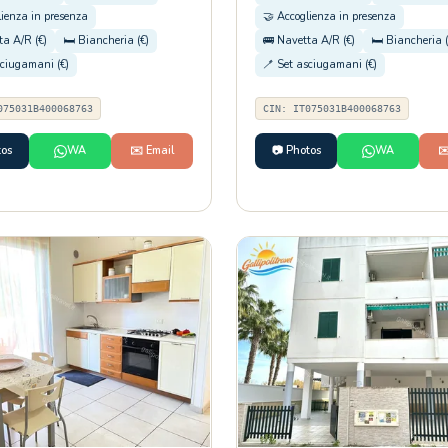
lienza in presenza
🤝 Accoglienza in presenza
ta A/R (€)
🛏️ Biancheria (€)
🚌 Navetta A/R (€)
🛏️ Biancheria (
sciugamani (€)
🪥 Set asciugamani (€)
075031B400068763
CIN: IT075031B400068763
tos
WA
✉️ Email
📷 Photos
WA
✉