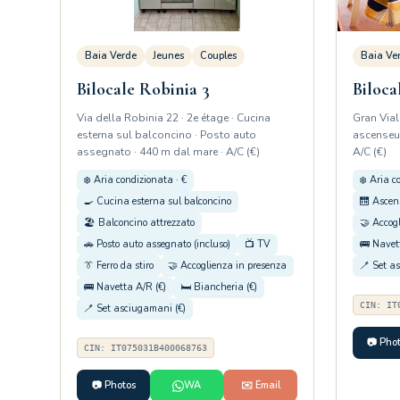
Baia Verde
Jeunes
Couples
Baia Ve
Bilocale Robinia 3
Biloca
Via della Robinia 22 · 2e étage · Cucina
Gran Vial
esterna sul balconcino · Posto auto
ascenseur
assegnato · 440 m dal mare · A/C (€)
A/C (€)
❄️ Aria condizionata · €
❄️ Aria c
🍳 Cucina esterna sul balconcino
🛗 Ascen
🏖️ Balconcino attrezzato
🤝 Accog
🚗 Posto auto assegnato (incluso)
📺 TV
🚌 Navet
👔 Ferro da stiro
🤝 Accoglienza in presenza
🪥 Set a
🚌 Navetta A/R (€)
🛏️ Biancheria (€)
CIN: IT
🪥 Set asciugamani (€)
📷 Pho
CIN: IT075031B400068763
📷 Photos
WA
✉️ Email