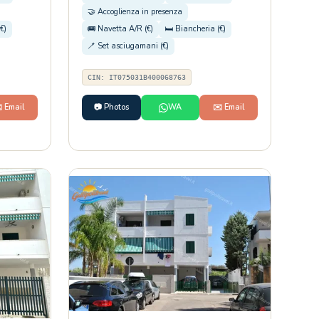
🤝 Accoglienza in presenza
€)
🚌 Navetta A/R (€)
🛏️ Biancheria (€)
🪥 Set asciugamani (€)
CIN: IT075031B400068763
️ Email
📷 Photos
WA
✉️ Email