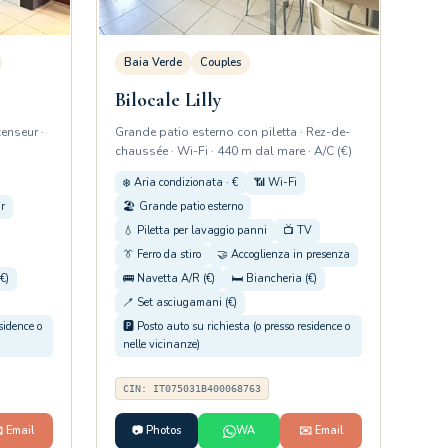
Baia Verde
Couples
Bilocale Lilly
enseur ·
Grande patio esterno con piletta · Rez-de-
chaussée · Wi-Fi · 440 m dal mare · A/C (€)
❄️ Aria condizionata · €
📶 Wi-Fi
r
🏖️ Grande patio esterno
💧 Piletta per lavaggio panni
📺 TV
👔 Ferro da stiro
🤝 Accoglienza in presenza
€)
🚌 Navetta A/R (€)
🛏️ Biancheria (€)
🪥 Set asciugamani (€)
esidence o
🅿️ Posto auto su richiesta (o presso residence o
nelle vicinanze)
CIN: IT075031B400068763
️ Email
📷 Photos
WA
✉️ Email