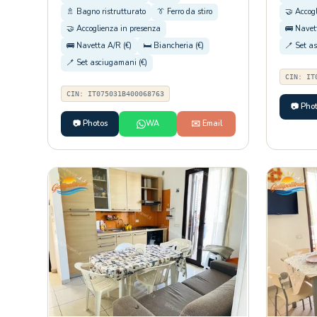
🚿 Bagno ristrutturato
👔 Ferro da stiro
🤝 Accog
🤝 Accoglienza in presenza
🚌 Navet
🚌 Navetta A/R (€)
🛏️ Biancheria (€)
🪥 Set a
🪥 Set asciugamani (€)
CIN: IT
CIN: IT075031B400068763
📷 Pho
📷 Photos
WA
✉️ Email