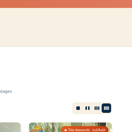
plages
🔥 Très demandé · Juil/Août