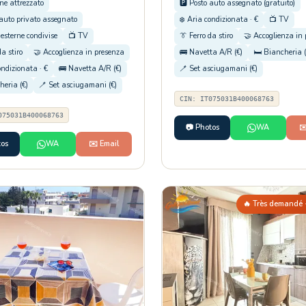
ne attrezzato
🅿️ Posto auto assegnato (gratuito)
 auto privato assegnato
❄️ Aria condizionata · €
📺 TV
esterne condivise
📺 TV
👔 Ferro da stiro
🤝 Accoglienza in
da stiro
🤝 Accoglienza in presenza
🚌 Navetta A/R (€)
🛏️ Biancheria (
ondizionata · €
🚌 Navetta A/R (€)
🪥 Set asciugamani (€)
heria (€)
🪥 Set asciugamani (€)
CIN: IT075031B400068763
075031B400068763
📷 Photos
WA
✉
tos
WA
✉️ Email
🔥 Très demandé ·