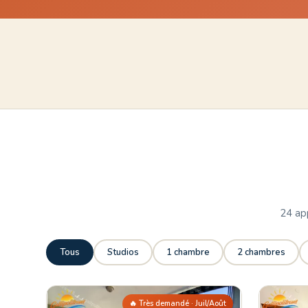
24 ap
Tous
Studios
1 chambre
2 chambres
🔥 Très demandé · Juil/Août