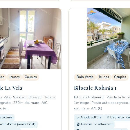
rde
Jeunes
Couples
Baia Verde
Jeunes
Couples
le La Vela
Bilocale Robinia 1
La Vela · Via degli Oleandri · Posto
Bilocale Robinia 1 · Via della Robi
gnato · 270 m dal mare · A/C
1er étage · Posto auto assegnato 
o (€)
dal mare · A/C (€)
o cottura
🍳 Angolo cottura
🚿 Bagno con do
 con doccia (senza bidet)
🏖️ Balconcino attrezzato