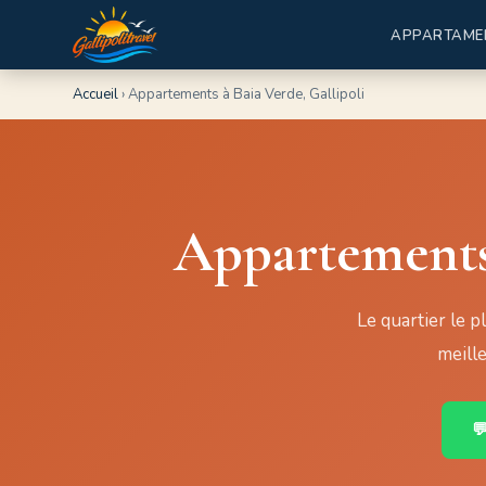
APPARTAME
Accueil
›
Appartements à Baia Verde, Gallipoli
Appartements 
Le quartier le p
meille
