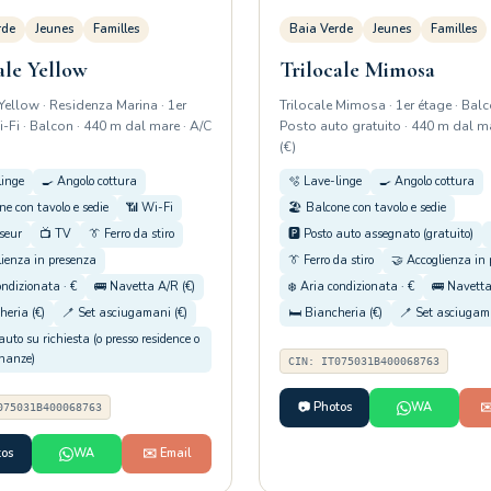
rde
Jeunes
Familles
Baia Verde
Jeunes
Familles
ale Yellow
Trilocale Mimosa
 Yellow · Residenza Marina · 1er
Trilocale Mimosa · 1er étage · Balc
i-Fi · Balcon · 440 m dal mare · A/C
Posto auto gratuito · 440 m dal ma
(€)
linge
🍳 Angolo cottura
🫧 Lave-linge
🍳 Angolo cottura
ne con tavolo e sedie
📶 Wi-Fi
🏖️ Balcone con tavolo e sedie
seur
📺 TV
👔 Ferro da stiro
🅿️ Posto auto assegnato (gratuito)
lienza in presenza
👔 Ferro da stiro
🤝 Accoglienza in
ondizionata · €
🚌 Navetta A/R (€)
❄️ Aria condizionata · €
🚌 Navetta
heria (€)
🪥 Set asciugamani (€)
🛏️ Biancheria (€)
🪥 Set asciugama
 auto su richiesta (o presso residence o
inanze)
CIN: IT075031B400068763
📷 Photos
WA
✉
075031B400068763
tos
WA
✉️ Email