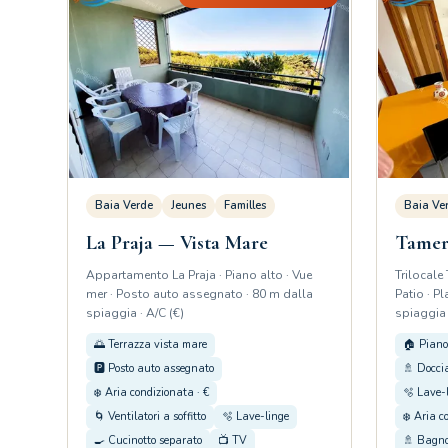
Baia Verde
Jeunes
Familles
Baia Ve
La Praja — Vista Mare
Tameri
Appartamento La Praja · Piano alto · Vue
Trilocale
mer · Posto auto assegnato · 80 m dalla
Patio · P
spiaggia · A/C (€)
spiaggia 
🌅 Terrazza vista mare
🏠 Piano
🅿️ Posto auto assegnato
🚿 Docci
❄️ Aria condizionata · €
🫧 Lave-
🌀 Ventilatori a soffitto
🫧 Lave-linge
❄️ Aria c
🍳 Cucinotto separato
📺 TV
🚿 Bagno