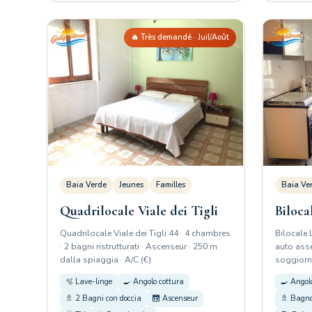
🔥 Très demandé · Juil/Août
Baia Verde
Jeunes
Familles
Baia Ve
Quadrilocale Viale dei Tigli
Biloca
Quadrilocale Viale dei Tigli 44 · 4 chambres
Bilocale 
· 2 bagni ristrutturati · Ascenseur · 250 m
auto asse
dalla spiaggia · A/C (€)
soggiorn
🫧 Lave-linge
🍳 Angolo cottura
🍳 Angol
🚿 2 Bagni con doccia
🛗 Ascenseur
🚿 Bagno