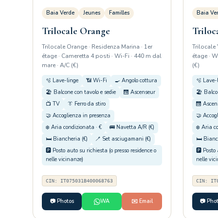
Baia Verde
Jeunes
Familles
Baia Ve
Trilocale Orange
Triloc
Trilocale Orange · Residenza Marina · 1er
Trilocale
étage · Cameretta 4 posti · Wi-Fi · 440 m dal
étage · W
mare · A/C (€)
(€)
🫧 Lave-linge
📶 Wi-Fi
🍳 Angolo cottura
🫧 Lave-
🏖️ Balcone con tavolo e sedie
🛗 Ascenseur
🏖️ Balco
📺 TV
👔 Ferro da stiro
🛗 Ascen
🤝 Accoglienza in presenza
🤝 Accog
❄️ Aria condizionata · €
🚌 Navetta A/R (€)
❄️ Aria c
🛏️ Biancheria (€)
🪥 Set asciugamani (€)
🛏️ Bianc
🅿️ Posto auto su richiesta (o presso residence o
🅿️ Posto
nelle vicinanze)
nelle vic
CIN: IT075031B400068763
CIN: IT
📷 Photos
WA
✉️ Email
📷 Pho