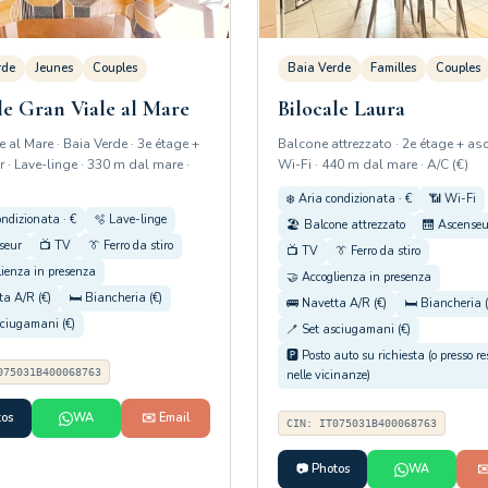
rde
Jeunes
Couples
Baia Verde
Familles
Couples
le Gran Viale al Mare
Bilocale Laura
e al Mare · Baia Verde · 3e étage +
Balcone attrezzato · 2e étage + asc
 · Lave-linge · 330 m dal mare ·
Wi-Fi · 440 m dal mare · A/C (€)
❄️ Aria condizionata · €
📶 Wi-Fi
ondizionata · €
🫧 Lave-linge
🏖️ Balcone attrezzato
🛗 Ascenseu
seur
📺 TV
👔 Ferro da stiro
📺 TV
👔 Ferro da stiro
lienza in presenza
🤝 Accoglienza in presenza
ta A/R (€)
🛏️ Biancheria (€)
🚌 Navetta A/R (€)
🛏️ Biancheria (
sciugamani (€)
🪥 Set asciugamani (€)
🅿️ Posto auto su richiesta (o presso r
075031B400068763
nelle vicinanze)
tos
WA
✉️ Email
CIN: IT075031B400068763
📷 Photos
WA
✉