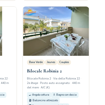
Baia Verde
Jeunes
Couples
Bilocale Robinia 2
nia 22 ·
Bilocale Robinia 2 · Via della Robinia 22 ·
· 440 m
2e étage · Posto auto assegnato · 440 m
dal mare · A/C (€)
ccia
🍳 Angolo cottura
🚿 Bagno con doccia
🏖️ Balconcino attrezzato