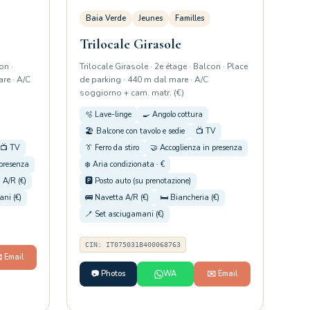
Baia Verde
Jeunes
Familles
Trilocale Girasole
on ·
Trilocale Girasole · 2e étage · Balcon · Place
re · A/C
de parking · 440 m dal mare · A/C
soggiorno + cam. matr. (€)
🫧 Lave-linge
🍳 Angolo cottura
🏖️ Balcone con tavolo e sedie
📺 TV
📺 TV
👔 Ferro da stiro
🤝 Accoglienza in presenza
 presenza
❄️ Aria condizionata · €
 A/R (€)
🅿️ Posto auto (su prenotazione)
ni (€)
🚌 Navetta A/R (€)
🛏️ Biancheria (€)
🪥 Set asciugamani (€)
CIN: IT075031B400068763
️ Email
📷 Photos
WA
✉️ Email