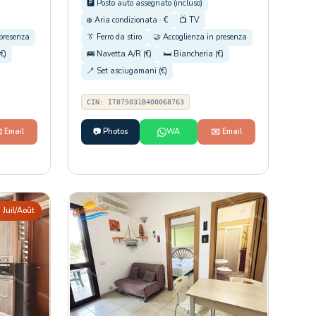
🅿️ Posto auto assegnato (incluso)
❄️ Aria condizionata · €
📺 TV
 presenza
👔 Ferro da stiro
🤝 Accoglienza in presenza
€)
🚌 Navetta A/R (€)
🛏️ Biancheria (€)
🪥 Set asciugamani (€)
CIN: IT075031B400068763
️ Email
📷 Photos
WA
✉️ Email
 Juil/Août