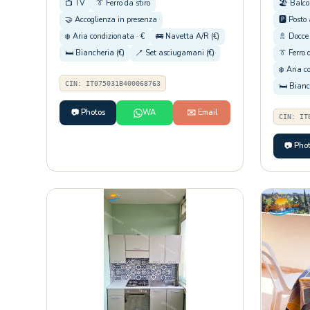
📺 TV
👔 Ferro da stiro
🏖️ Balco
🤝 Accoglienza in presenza
🅿️ Posto
❄️ Aria condizionata · €
🚌 Navetta A/R (€)
🚿 Docce 
🛏️ Biancheria (€)
🪥 Set asciugamani (€)
👔 Ferro 
❄️ Aria c
CIN: IT075031B400068763
🛏️ Bianc
📷 Photos
WA
✉️ Email
CIN: IT
📷 Pho