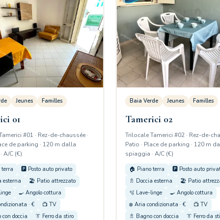
rde
Jeunes
Familles
Baia Verde
Jeunes
Familles
ci 01
Tamerici 02
 Tamerici #01 · Rez-de-chaussée ·
Trilocale Tamerici #02 · Rez-de-ch
lace de parking · 120 m dalla
Patio · Place de parking · 120 m da
· A/C (€)
spiaggia · A/C (€)
 terra
🅿️ Posto auto privato
🏠 Piano terra
🅿️ Posto auto priva
a esterna
🏖️ Patio attrezzato
🚿 Doccia esterna
🏖️ Patio attrezz
linge
🍳 Angolo cottura
🫧 Lave-linge
🍳 Angolo cottura
ondizionata · €
📺 TV
❄️ Aria condizionata · €
📺 TV
 con doccia
👔 Ferro da stiro
🚿 Bagno con doccia
👔 Ferro da st