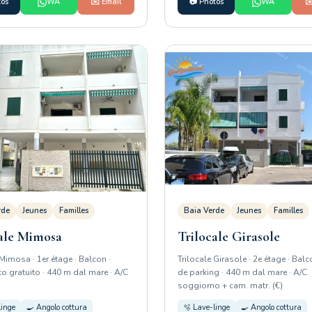
tos
WA
✉️ Email
📷 Photos
WA
✉
rde
Jeunes
Familles
Baia Verde
Jeunes
Familles
ale Mimosa
Trilocale Girasole
 Mimosa · 1er étage · Balcon ·
Trilocale Girasole · 2e étage · Balc
o gratuito · 440 m dal mare · A/C
de parking · 440 m dal mare · A/C
soggiorno + cam. matr. (€)
linge
🍳 Angolo cottura
🫧 Lave-linge
🍳 Angolo cottura