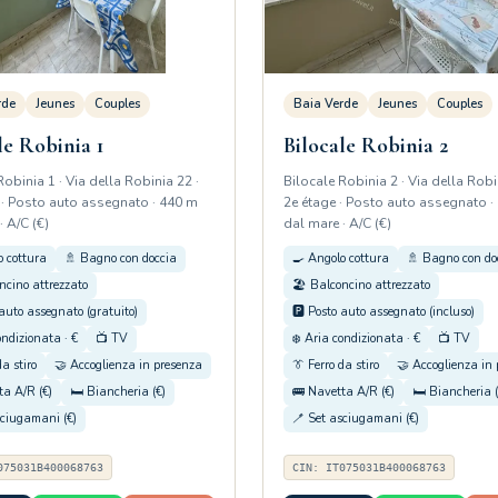
rde
Jeunes
Couples
Baia Verde
Jeunes
Couples
le Robinia 1
Bilocale Robinia 2
Robinia 1 · Via della Robinia 22 ·
Bilocale Robinia 2 · Via della Robi
 · Posto auto assegnato · 440 m
2e étage · Posto auto assegnato ·
· A/C (€)
dal mare · A/C (€)
o cottura
🚿 Bagno con doccia
🍳 Angolo cottura
🚿 Bagno con do
ncino attrezzato
🏖️ Balconcino attrezzato
 auto assegnato (gratuito)
🅿️ Posto auto assegnato (incluso)
ondizionata · €
📺 TV
❄️ Aria condizionata · €
📺 TV
da stiro
🤝 Accoglienza in presenza
👔 Ferro da stiro
🤝 Accoglienza in
ta A/R (€)
🛏️ Biancheria (€)
🚌 Navetta A/R (€)
🛏️ Biancheria (
sciugamani (€)
🪥 Set asciugamani (€)
075031B400068763
CIN: IT075031B400068763