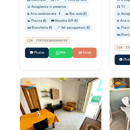
🤝 Accoglienza in presenza
📺 TV
❄️ Aria condizionata · €
🚗 Box auto (€)
🤝 Accog
🏊 Piscina (€)
🚌 Navetta A/R (€)
❄️ Aria c
🛏️ Biancheria (€)
🪥 Set asciugamani (€)
🏊 Piscin
🛏️ Bianc
CIN: IT075031B400068763
CIN: IT
📷 Photos
WA
✉️ Email
📷 Pho