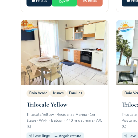
📷 Photos
WA
✉️ Email
📷 Pho
Baia Verde
Jeunes
Familles
Baia Ve
Trilocale Yellow
Triloc
Trilocale Yellow · Residenza Marina · 1er
Trilocale
étage · Wi-Fi · Balcon · 440 m dal mare · A/C
Posto aut
(€)
(€)
🫧 Lave-linge
🍳 Angolo cottura
🫧 Lave-