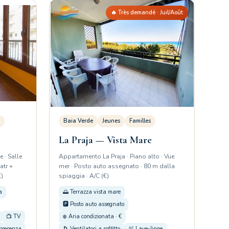
🔥 Très demandé · Juil/Août
Baia Verde
Jeunes
Familles
La Praja — Vista Mare
 · Salle
Appartamento La Praja · Piano alto · Vue
atr +
mer · Posto auto assegnato · 80 m dalla
€)
spiaggia · A/C (€)
a
🌅 Terrazza vista mare
🅿️ Posto auto assegnato
📺 TV
❄️ Aria condizionata · €
 presenza
🌀 Ventilatori a soffitto
🫧 Lave-linge