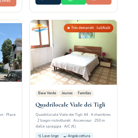
️ Email
🔥 Très demandé · Juil/Août
Baia Verde
Jeunes
Familles
Quadrilocale Viale dei Tigli
on · Place
Quadrilocale Viale dei Tigli 44 · 4 chambres
· 2 bagni ristrutturati · Ascenseur · 250 m
dalla spiaggia · A/C (€)
🫧 Lave-linge
🍳 Angolo cottura