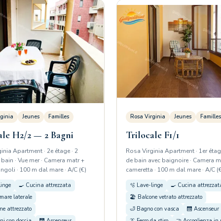
ginia
Jeunes
Familles
Rosa Virginia
Jeunes
Familles
ale H2/2 — 2 Bagni
Trilocale F1/1
inia Apartment · 2e étage · 2
Rosa Virginia Apartment · 1er étage
 bain · Vue mer · Camera matr +
de bain avec baignoire · Camera m
ngoli · 100 m dal mare · A/C (€)
cameretta · 100 m dal mare · A/C (
linge
🍳 Cucina attrezzata
🫧 Lave-linge
🍳 Cucina attrezzat
mare laterale
🏖️ Balcone vetrato attrezzato
ne attrezzato
🛁 Bagno con vasca
🛗 Ascenseur
ni con doccia
🛗 Ascenseur
👔 Ferro da stiro
🤝 Accoglienza in