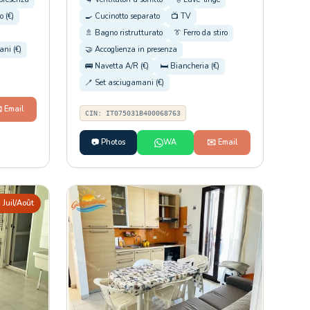
o (€)
🍳 Cucinotto separato
📺 TV
🚿 Bagno ristrutturato
👔 Ferro da stiro
ni (€)
🤝 Accoglienza in presenza
🚌 Navetta A/R (€)
🛏️ Biancheria (€)
🪥 Set asciugamani (€)
️ Email
CIN: IT075031B400068763
📷 Photos
WA
✉️ Email
 Juil/Août