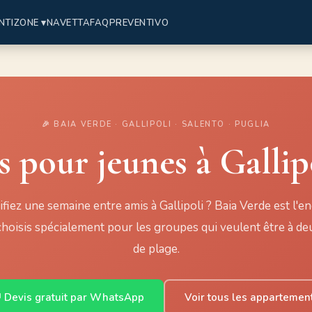
NTI
ZONE ▾
NAVETTA
FAQ
PREVENTIVO
🎉 BAIA VERDE · GALLIPOLI · SALENTO · PUGLIA
pour jeunes à Gallip
fiez une semaine entre amis à Gallipoli ? Baia Verde est l'end
oisis spécialement pour les groupes qui veulent être à de
de plage.
 Devis gratuit par WhatsApp
Voir tous les appartemen