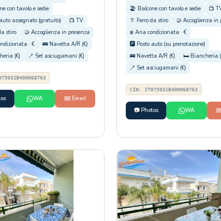
ne con tavolo e sedie
🏖️ Balcone con tavolo e sedie
📺 T
 auto assegnato (gratuito)
📺 TV
👔 Ferro da stiro
🤝 Accoglienza in
da stiro
🤝 Accoglienza in presenza
❄️ Aria condizionata · €
ondizionata · €
🚌 Navetta A/R (€)
🅿️ Posto auto (su prenotazione)
heria (€)
🪥 Set asciugamani (€)
🚌 Navetta A/R (€)
🛏️ Biancheria (
🪥 Set asciugamani (€)
075031B400068763
CIN: IT075031B400068763
tos
WA
✉️ Email
📷 Photos
WA
✉