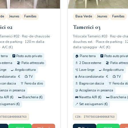
rde
Jeunes
Familles
Baia Verde
Jeunes
Familles
ci 02
Tamerici 03
 Tamerici #02 · Rez-de-chaussée ·
Trilocale Tamerici #03 · Rez-de-ch
lace de parking · 120 m dalla
douches ext. · Place de parking · 
· A/C (€)
dalla spiaggia · A/C (€)
 terra
🅿️ Posto auto privato
🏠 Piano terra
🅿️ Posto auto priva
a esterna
🏖️ Patio attrezzato
🚿 2 Docce esterne
🏖️ Patio attrez
linge
🍳 Angolo cottura
🫧 Lave-linge
🍳 Angolo cottura
ondizionata · €
📺 TV
❄️ Aria condizionata · €
📺 TV
 con doccia
👔 Ferro da stiro
🚿 Bagno con doccia
👔 Ferro da st
lienza in presenza
🤝 Accoglienza in presenza
ta A/R (€)
🛏️ Biancheria (€)
🚌 Navetta A/R (€)
🛏️ Biancheria (
sciugamani (€)
🪥 Set asciugamani (€)
075031B400068763
CIN: IT075031B400068763