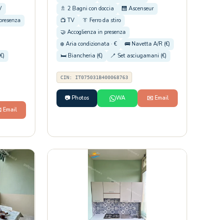
V
🚿 2 Bagni con doccia
🛗 Ascenseur
 presenza
📺 TV
👔 Ferro da stiro
🤝 Accoglienza in presenza
❄️ Aria condizionata · €
🚌 Navetta A/R (€)
€)
🛏️ Biancheria (€)
🪥 Set asciugamani (€)
CIN: IT075031B400068763
📷 Photos
WA
✉️ Email
️ Email