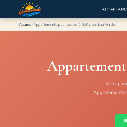
APPARTAME
Accueil
›
Appartements pour jeunes à Gallipoli Baia Verde
Appartements 
Vous plani
Appartements ch
