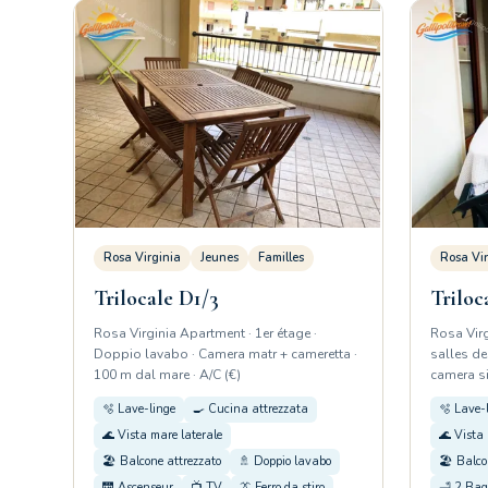
Rosa Virginia
Jeunes
Familles
Rosa Vir
Trilocale D1/3
Triloc
Rosa Virginia Apartment · 1er étage ·
Rosa Virg
Doppio lavabo · Camera matr + cameretta ·
salles de
100 m dal mare · A/C (€)
camera si
🫧 Lave-linge
🍳 Cucina attrezzata
🫧 Lave-
🌊 Vista mare laterale
🌊 Vista 
🏖️ Balcone attrezzato
🚿 Doppio lavabo
🏖️ Balco
🛗 Ascenseur
📺 TV
👔 Ferro da stiro
🛁 2 Bag