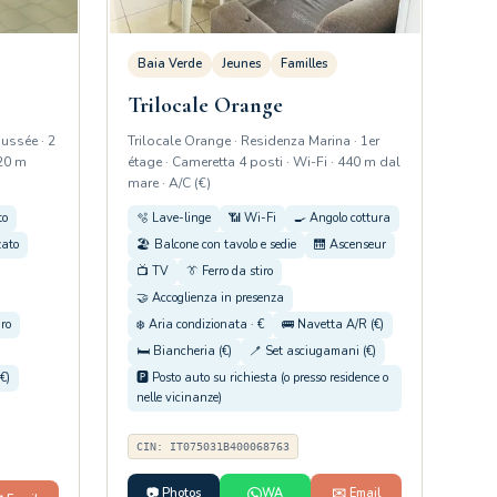
Baia Verde
Jeunes
Familles
Trilocale Orange
aussée · 2
Trilocale Orange · Residenza Marina · 1er
120 m
étage · Cameretta 4 posti · Wi-Fi · 440 m dal
mare · A/C (€)
to
🫧 Lave-linge
📶 Wi-Fi
🍳 Angolo cottura
zato
🏖️ Balcone con tavolo e sedie
🛗 Ascenseur
📺 TV
👔 Ferro da stiro
🤝 Accoglienza in presenza
iro
❄️ Aria condizionata · €
🚌 Navetta A/R (€)
🛏️ Biancheria (€)
🪥 Set asciugamani (€)
€)
🅿️ Posto auto su richiesta (o presso residence o
nelle vicinanze)
CIN: IT075031B400068763
📷 Photos
WA
✉️ Email