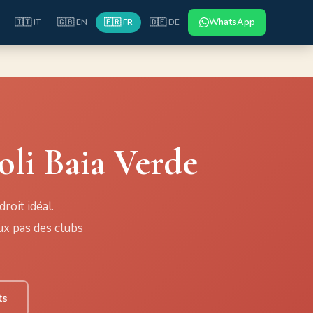
WhatsApp
🇮🇹 IT
🇬🇧 EN
🇫🇷 FR
🇩🇪 DE
oli Baia Verde
roit idéal.
ux pas des clubs
ts