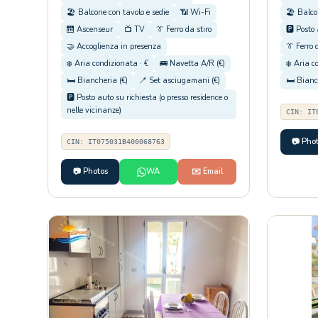
🏖️ Balcone con tavolo e sedie
📶 Wi-Fi
🏖️ Balco
🛗 Ascenseur
📺 TV
👔 Ferro da stiro
🅿️ Posto
🤝 Accoglienza in presenza
👔 Ferro 
❄️ Aria condizionata · €
🚌 Navetta A/R (€)
❄️ Aria c
🛏️ Biancheria (€)
🪥 Set asciugamani (€)
🛏️ Bianc
🅿️ Posto auto su richiesta (o presso residence o
nelle vicinanze)
CIN: IT
📷 Pho
CIN: IT075031B400068763
📷 Photos
WA
✉️ Email