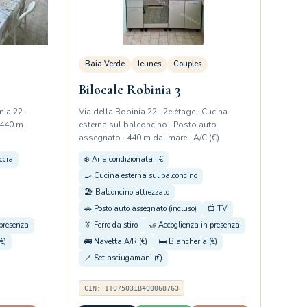
Baia Verde
Jeunes
Couples
Bilocale Robinia 3
nia 22 ·
Via della Robinia 22 · 2e étage · Cucina
 440 m
esterna sul balconcino · Posto auto
assegnato · 440 m dal mare · A/C (€)
ccia
❄️ Aria condizionata · €
🍳 Cucina esterna sul balconcino
🏖️ Balconcino attrezzato
🚗 Posto auto assegnato (incluso)
📺 TV
 presenza
👔 Ferro da stiro
🤝 Accoglienza in presenza
€)
🚌 Navetta A/R (€)
🛏️ Biancheria (€)
🪥 Set asciugamani (€)
CIN: IT075031B400068763