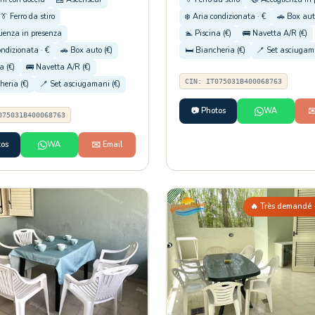
👔 Ferro da stiro
❄️ Aria condizionata · €
🚗 Box aut
lienza in presenza
🏊 Piscina (€)
🚌 Navetta A/R (€)
ondizionata · €
🚗 Box auto (€)
🛏️ Biancheria (€)
🪥 Set asciugama
a (€)
🚌 Navetta A/R (€)
CIN: IT075031B400068763
heria (€)
🪥 Set asciugamani (€)
📷 Photos
WA
✉
075031B400068763
tos
WA
✉️ Email
🔥 Très demandé ·