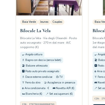
Baia Verde
Jeunes
Couples
Baia Ve
Bilocale La Vela
Biloca
Bilocale La Vela · Via degli Oleandri · Posto
Bilocale 
auto assegnato · 270 m dal mare · A/C
1er étage
soggiorno (€)
dal mare 
🍳 Angolo cottura
🍳 Angol
🚿 Bagno con doccia (senza bidet)
🏖️ Balco
🏖️ Balcone attrezzato
🅿️ Posto
🅿️ Posto auto privato assegnato
❄️ Aria c
🚿 Docce esterne condivise
📺 TV
👔 Ferro 
👔 Ferro da stiro
🤝 Accoglienza in presenza
🚌 Navet
❄️ Aria condizionata · €
🚌 Navetta A/R (€)
🪥 Set a
🛏️ Biancheria (€)
🪥 Set asciugamani (€)
CIN: IT
CIN: IT075031B400068763