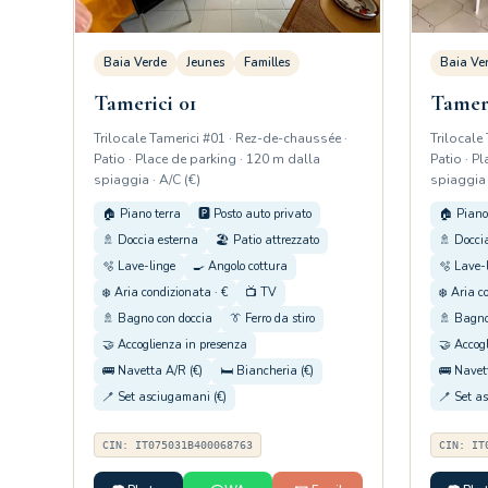
Baia Verde
Jeunes
Familles
Baia Ve
Tamerici 01
Tameri
Trilocale Tamerici #01 · Rez-de-chaussée ·
Trilocale
Patio · Place de parking · 120 m dalla
Patio · P
spiaggia · A/C (€)
spiaggia 
🏠 Piano terra
🅿️ Posto auto privato
🏠 Piano
🚿 Doccia esterna
🏖️ Patio attrezzato
🚿 Docci
🫧 Lave-linge
🍳 Angolo cottura
🫧 Lave-
❄️ Aria condizionata · €
📺 TV
❄️ Aria c
🚿 Bagno con doccia
👔 Ferro da stiro
🚿 Bagno
🤝 Accoglienza in presenza
🤝 Accog
🚌 Navetta A/R (€)
🛏️ Biancheria (€)
🚌 Navet
🪥 Set asciugamani (€)
🪥 Set a
CIN: IT075031B400068763
CIN: IT