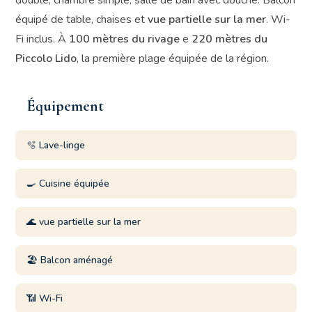
double, chambre simple, salle de bain avec douche. Balcon
équipé de table, chaises et
vue partielle sur la mer
. Wi-
Fi inclus. À
100 mètres du rivage
e
220 mètres du
Piccolo Lido
, la première plage équipée de la région.
Équipement
🫧 Lave-linge
🍳 Cuisine équipée
🌊 vue partielle sur la mer
🏖️ Balcon aménagé
📶 Wi-Fi