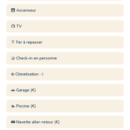
🛗 Ascenseur
📺 TV
👔 Fer à repasser
🤝 Check-in en personne
❄️ Climatisation ·
€
🚗 Garage (€)
🏊 Piscine (€)
🚌 Navette aller-retour (€)