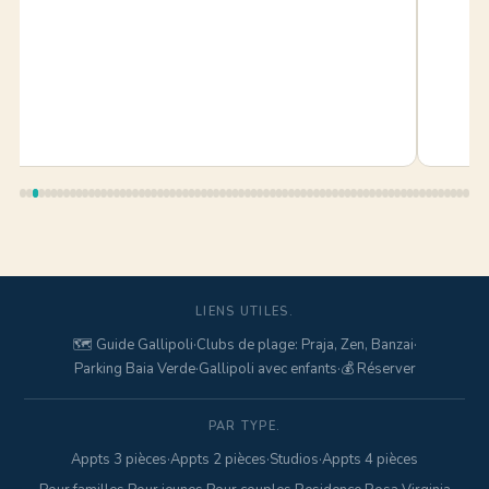
LIENS UTILES.
🗺️ Guide Gallipoli
·
Clubs de plage: Praja, Zen, Banzai
·
Parking Baia Verde
·
Gallipoli avec enfants
·
💰 Réserver
PAR TYPE.
Appts 3 pièces
·
Appts 2 pièces
·
Studios
·
Appts 4 pièces