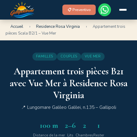
📋 Preventivo
Accueil
›
Residence Rosa Virginia
›
Appartement trois
pièces Scala B2/1 – Vue Mer
FAMILLES
COUPLES
VUE MER
Appartement trois pièces B21
avec Vue Mer à Residence Rosa
Virginia
📍 Lungomare Galileo Galilei, n.135 – Gallipoli
100 m
2–6
2
1
Distance de la mer
Lits
Chambres
Rester