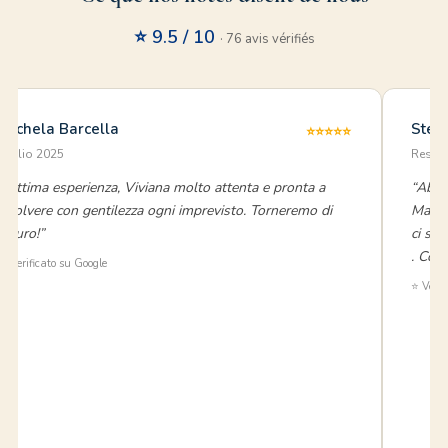
⭐ 9.5 / 10
· 76 avis vérifiés
Michela Barcella
Stef
⭐⭐⭐⭐⭐
luglio 2025
Reside
“Ottima esperienza, Viviana molto attenta e pronta a
“Abbi
risolvere con gentilezza ogni imprevisto. Torneremo di
Marin
sicuro!”
ci sia
. Con
⭐ Verificato su Google
⭐ Verif