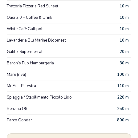
Trattoria Pizzeria Red Sunset
10 m
Oasi 2.0 – Coffee & Drink
10 m
White Cafè Gallipoli
10 m
Lavanderia Blu Marine Bloomest
10 m
Galilei Supermercati
20 m
Baron’s Pub Hamburgeria
30 m
Mare (riva)
100 m
Mr Fit – Palestra
110 m
Spiaggia / Stabilimento Piccolo Lido
220 m
Benzina Q8
250 m
Parco Gondar
800 m