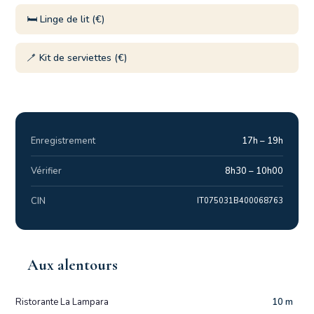
🛏️ Linge de lit (€)
🪥 Kit de serviettes (€)
Enregistrement
17h – 19h
Vérifier
8h30 – 10h00
CIN
IT075031B400068763
Aux alentours
Ristorante La Lampara
10 m