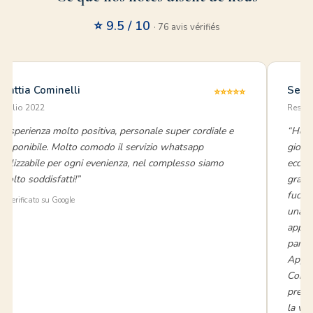
⭐ 9.5 / 10
· 76 avis vérifiés
Mattia Cominelli
Sere
⭐⭐⭐⭐⭐
luglio 2022
Reside
“Esperienza molto positiva, personale super cordiale e
“Ho s
disponibile. Molto comodo il servizio whatsapp
giorn
utilizzabile per ogni evenienza, nel complesso siamo
eccez
molto soddisfatti!”
grand
fuori
⭐ Verificato su Google
una c
appar
parte 
Appen
Consi
prezzo
la vac