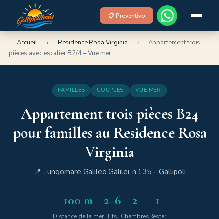
📋 Preventivo
Accueil
›
Residence Rosa Virginia
›
Appartement trois
pièces avec escalier B2/4 – Vue mer
FAMILLES
COUPLES
VUE MER
Appartement trois pièces B24
pour familles au Residence Rosa
Virginia
📍 Lungomare Galileo Galilei, n.135 – Gallipoli
100 m
2–6
2
1
Distance de la mer
Lits
Chambres
Rester