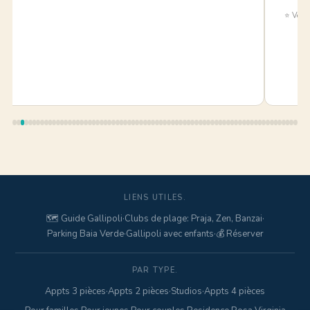
⭐ Verif
LIENS UTILES.
🗺️ Guide Gallipoli
·
Clubs de plage: Praja, Zen, Banzai
·
Parking Baia Verde
·
Gallipoli avec enfants
·
💰 Réserver
PAR TYPE.
Appts 3 pièces
·
Appts 2 pièces
·
Studios
·
Appts 4 pièces