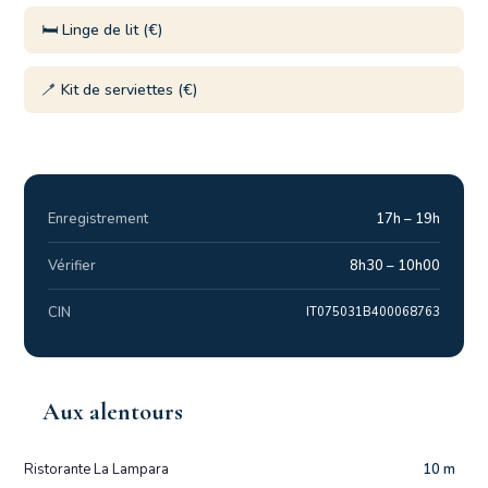
🛏️ Linge de lit (€)
🪥 Kit de serviettes (€)
Enregistrement
17h – 19h
Vérifier
8h30 – 10h00
CIN
IT075031B400068763
Aux alentours
Ristorante La Lampara
10 m