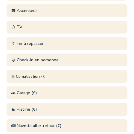
🛗 Ascenseur
📺 TV
👔 Fer à repasser
🤝 Check-in en personne
❄️ Climatisation ·
€
🚗 Garage (€)
🏊 Piscine (€)
🚌 Navette aller-retour (€)