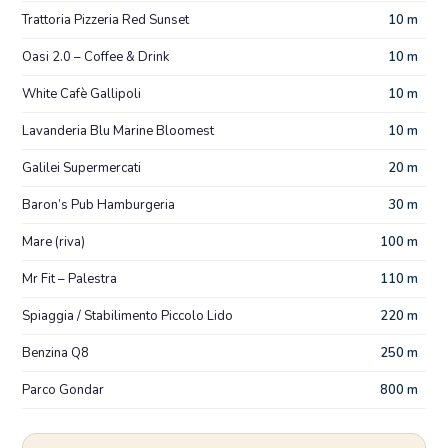
Trattoria Pizzeria Red Sunset
10 m
Oasi 2.0 – Coffee & Drink
10 m
White Cafè Gallipoli
10 m
Lavanderia Blu Marine Bloomest
10 m
Galilei Supermercati
20 m
Baron’s Pub Hamburgeria
30 m
Mare (riva)
100 m
Mr Fit – Palestra
110 m
Spiaggia / Stabilimento Piccolo Lido
220 m
Benzina Q8
250 m
Parco Gondar
800 m