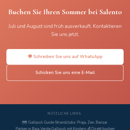
Buchen Sie Ihren Sommer bei Salento
Juli und August sind früh ausverkauft. Kontaktieren
Sie uns jetzt.
💬 Schreiben Sie uns auf WhatsApp
Schicken Sie uns eine E-Mail
NÜTZLICHE LINKS.
🗺️ Gallipoli Guide
·
Strandclubs: Praja, Zen, Banzai
·
Parken in Baia Verde
·
Gallipoli mit Kindern
·
💰 Direkt buchen