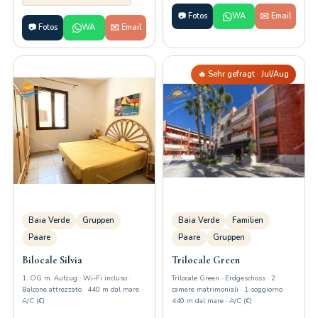
📷 Fotos
WA
✉️ Email
📷 Fotos
WA
✉️ Email
🔥 Sehr gefragt · Jul/Aug
Baia Verde
Gruppen
Baia Verde
Familien
Paare
Paare
Gruppen
Bilocale Silvia
Trilocale Green
1. OG m. Aufzug · Wi-Fi incluso ·
Trilocale Green · Erdgeschoss · 2
Balcone attrezzato · 440 m dal mare ·
camere matrimoniali · 1 soggiorno ·
A/C (€)
440 m dal mare · A/C (€)