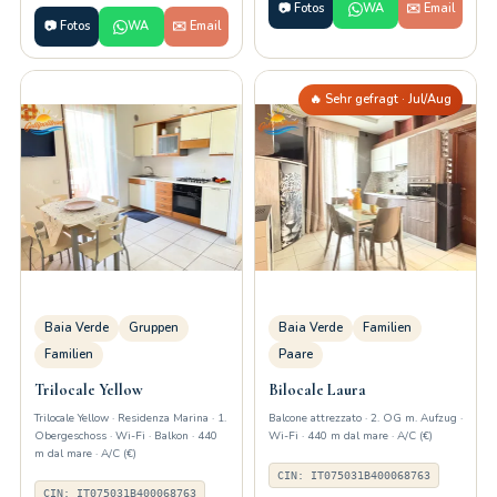
📷 Fotos
WA
✉️ Email
📷 Fotos
WA
✉️ Email
🔥 Sehr gefragt · Jul/Aug
Baia Verde
Gruppen
Baia Verde
Familien
Familien
Paare
Trilocale Yellow
Bilocale Laura
Trilocale Yellow · Residenza Marina · 1.
Balcone attrezzato · 2. OG m. Aufzug ·
Obergeschoss · Wi-Fi · Balkon · 440
Wi-Fi · 440 m dal mare · A/C (€)
m dal mare · A/C (€)
CIN: IT075031B400068763
CIN: IT075031B400068763