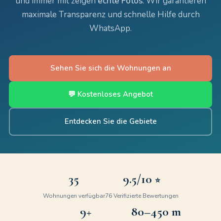
und immer mit zeigen
echte Fotos
. Wir garantieren
maximale Transparenz und schnelle Hilfe durch
WhatsApp.
Sehen Sie sich die Wohnungen an
💬 Kostenloses Angebot
Entdecken Sie die Gebiete
35
9.5
/10
⭐
Wohnungen verfügbar
76
Verifizierte Bewertungen
9+
80–450 m