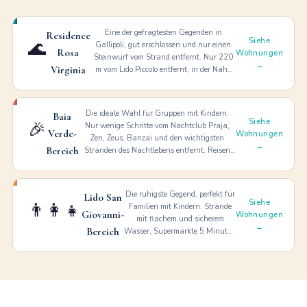
Eine der gefragtesten Gegenden in
Residence
Siehe
🌊
Gallipoli, gut erschlossen und nur einen
Rosa
Wohnungen
Steinwurf vom Strand entfernt. Nur 220
→
Virginia
m vom Lido Piccolo entfernt, in der Nähe
von Corso Roma, Supermärkten und
Restaurants. Baia Verde mit dem Fahrrad
erreichbar. Leistungen: WLAN,
Die ideale Wahl für Gruppen mit Kindern.
Baia
Klimaanlage, Bettwäsche, Garage,
Siehe
🎉
Nur wenige Schritte vom Nachtclub Praja,
Waschmaschine.
Verde-
Wohnungen
Zen, Zeus, Banzai und den wichtigsten
→
Bereich
Stränden des Nachtlebens entfernt. Reisen
Sie Tag und Nacht immer zu Fuß.
Die ruhigste Gegend, perfekt für
Lido San
Siehe
👨‍👩‍👧
Familien mit Kindern. Strände
Giovanni-
Wohnungen
mit flachem und sicherem
→
Bereich
Wasser, Supermärkte 5 Minuten
entfernt, Sie müssen nicht mit
dem Auto fahren. Salentos
erholsamster Urlaub.