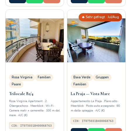
🔥 Sehr gefragt · Jul/Aug
Rosa Virginia
Familien
Baia Verde
Gruppen
Paare
Familien
Trilocale B2/4
La Praja — Vista Mare
Rosa Virginia Apartment · 2.
Appartamento La Praja · Piano alto ·
Obergeschoss · Meerblick · Wi-Fi ·
Meerblick · Posto auto assegnato · 80
Camera matr + cameretta · 100 m dal
m dalla spiaggia · A/C (€)
mare · A/C (€)
CIN: IT075031B400068763
CIN: IT075031B400068763