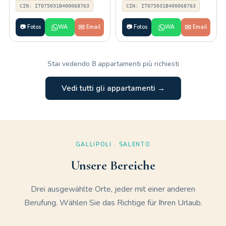
CIN: IT075031B400068763
CIN: IT075031B400068763
📷 Fotos
WA
✉️ Email
📷 Fotos
WA
✉️ Email
Stai vedendo 8 appartamenti più richiesti
Vedi tutti gli appartamenti →
GALLIPOLI · SALENTO
Unsere Bereiche
Drei ausgewählte Orte, jeder mit einer anderen
Berufung. Wählen Sie das Richtige für Ihren Urlaub.