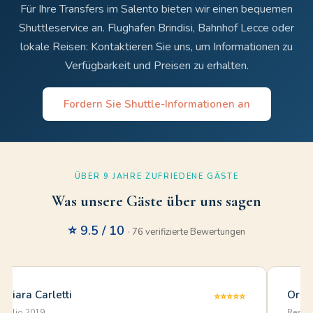
Für Ihre Transfers im Salento bieten wir einen bequemen
Shuttleservice an. Flughafen Brindisi, Bahnhof Lecce oder
lokale Reisen: Kontaktieren Sie uns, um Informationen zu
Verfügbarkeit und Preisen zu erhalten.
Fordern Sie Shuttle-Informationen an
ÜBER 9 JAHRE ZUFRIEDENE GÄSTE
Was unsere Gäste über uns sagen
⭐ 9.5 / 10
· 76 verifizierte Bewertungen
Chiara Carletti
Oriet
⭐⭐⭐⭐⭐
luglio 2019
Reside