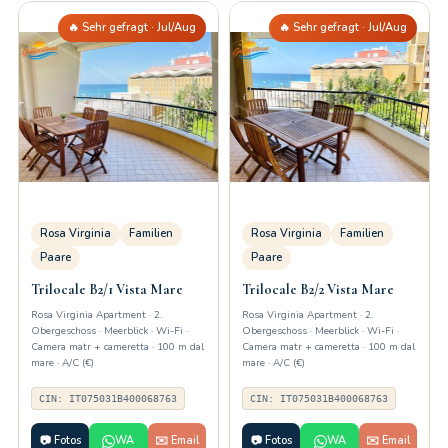
🔥 Sehr gefragt · Jul/Aug
🔥 Sehr gefragt · Jul/Aug
Rosa Virginia
Familien
Rosa Virginia
Familien
Paare
Paare
Trilocale B2/1 Vista Mare
Trilocale B2/2 Vista Mare
Rosa Virginia Apartment · 2.
Rosa Virginia Apartment · 2.
Obergeschoss · Meerblick · Wi-Fi ·
Obergeschoss · Meerblick · Wi-Fi ·
Camera matr + cameretta · 100 m dal
Camera matr + cameretta · 100 m dal
mare · A/C (€)
mare · A/C (€)
CIN: IT075031B400068763
CIN: IT075031B400068763
📷 Fotos
WA
✉️ Email
📷 Fotos
WA
✉️ Email