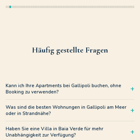
Häufig gestellte Fragen
Kann ich Ihre Apartments bei Gallipoli buchen, ohne
+
Booking zu verwenden?
Ja, Sie können direkt bei uns buchen, um Maklerprovisionen zu
Was sind die besten Wohnungen in Gallipoli am Meer
+
vermeiden. Im Vergleich zu einer Wohnungsanzeige in Gallipoli
oder in Strandnähe?
auf Booking garantiert Ihnen unsere offizielle Website den
besten Preis, sichere Kurzzeitmieten und direkten Kontakt auf
Unsere Unterkünfte liegen alle in echten Entfernungen
Haben Sie eine Villa in Baia Verde für mehr
+
WhatsApp.
zwischen 80 und 450 Metern vom Ufer entfernt. Egal, ob Sie
Unabhängigkeit zur Verfügung?
sich für die Lebhaftigkeit von Baia Verde oder den Komfort von