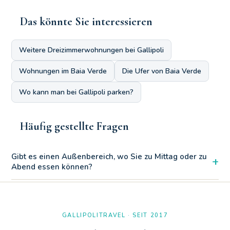
Das könnte Sie interessieren
Weitere Dreizimmerwohnungen bei Gallipoli
Wohnungen im Baia Verde
Die Ufer von Baia Verde
Wo kann man bei Gallipoli parken?
Häufig gestellte Fragen
Gibt es einen Außenbereich, wo Sie zu Mittag oder zu
+
Abend essen können?
Sicherlich! Das Drei-Zimmer-Apartment „Green“ im Residenza
Marina bietet einen großen und angenehmen Außenbereich.
Wie Sie auf den Fotos sehen können, ist die Wohnung auf
GALLIPOLITRAVEL · SEIT 2017
zwei Seiten von einem privaten Bereich umgeben, der perfekte