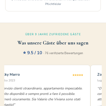
Pflichtfelder
ÜBER 9 JAHRE ZUFRIEDENE GÄSTE
Was unsere Gäste über uns sagen
⭐ 9.5 / 10
· 76 verifizierte Bewertungen
Nicky Marro
Zohr
⭐⭐⭐⭐⭐
luglio 2023
luglio
“Servizio clienti straordinario, appartamento impeccabile.
“Otti
Molto disponibili e sempre pronti a fare il possibile.
contat
Tornerò sicuramente. Sia Valerio che Viviana sono stati
atten
fantastici!”