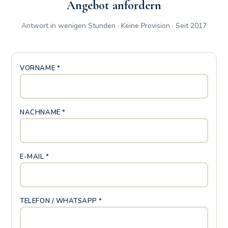
Rahmen, um sich bequem im Freien zu entspannen
Angebot anfordern
Antwort in wenigen Stunden · Keine Provision · Seit 2017
VORNAME *
NACHNAME *
E-MAIL *
TELEFON / WHATSAPP *