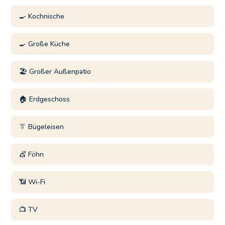
🍳 Kochnische
🍳 Große Küche
🏖️ Großer Außenpatio
🏠 Erdgeschoss
👔 Bügeleisen
💇 Föhn
📶 Wi-Fi
📺 TV