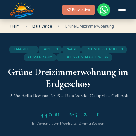
📋 Preventivo
Heim
›
Baia Verde
›
Grüne Dreizimmerwohnung
BAIA VERDE
FAMILIEN
PAARE
FREUNDE & GRUPPEN
AUSSENRAUM
DETAILS ZUM MAUERWERK
Grüne Dreizimmerwohnung im
Erdgeschoss
📍 Via della Robinia, Nr. 6 – Baia Verde, Gallipoli – Gallipoli
440 m
2-5
2
1
Entfernung vom Meer
Betten
Zimmer
Bleiben