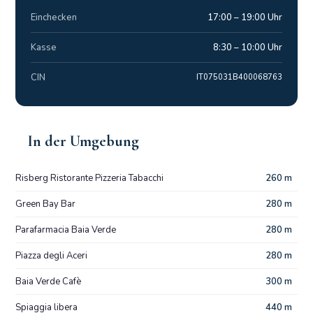
Einchecken
17:00 – 19:00 Uhr
Kasse
8:30 – 10:00 Uhr
CIN
IT075031B400068763
In der Umgebung
Risberg Ristorante Pizzeria Tabacchi
260 m
Green Bay Bar
280 m
Parafarmacia Baia Verde
280 m
Piazza degli Aceri
280 m
Baia Verde Cafè
300 m
Spiaggia libera
440 m