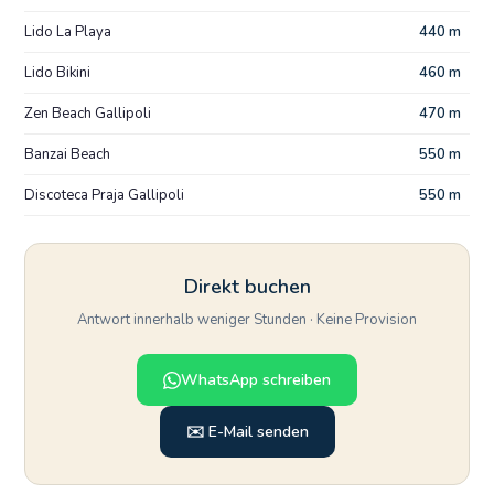
Lido La Playa
440 m
Lido Bikini
460 m
Zen Beach Gallipoli
470 m
Banzai Beach
550 m
Discoteca Praja Gallipoli
550 m
Direkt buchen
Antwort innerhalb weniger Stunden · Keine Provision
WhatsApp schreiben
✉️ E-Mail senden