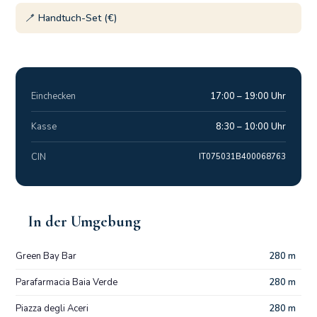
🪥 Handtuch-Set (€)
Einchecken
17:00 – 19:00 Uhr
Kasse
8:30 – 10:00 Uhr
CIN
IT075031B400068763
In der Umgebung
Green Bay Bar
280 m
Parafarmacia Baia Verde
280 m
Piazza degli Aceri
280 m