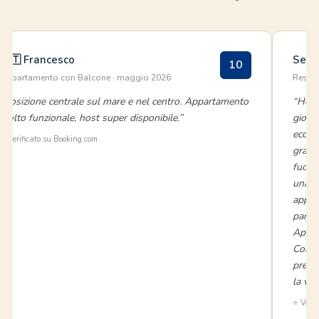
🇮🇹 Francesco
Sere
10
Appartamento con Balcone · maggio 2026
Reside
“Posizione centrale sul mare e nel centro. Appartamento
“Ho s
molto funzionale, host super disponibile.”
giorn
eccez
✅ Verificato su Booking.com
grand
fuori
una c
appar
parte 
Appen
Consi
prezzo
la vac
⭐ Verif