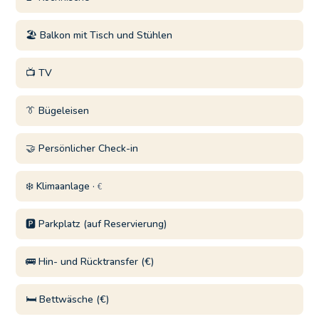
🏖️ Balkon mit Tisch und Stühlen
📺 TV
👔 Bügeleisen
🤝 Persönlicher Check-in
❄️ Klimaanlage ·
€
🅿️ Parkplatz (auf Reservierung)
🚌 Hin- und Rücktransfer (€)
🛏️ Bettwäsche (€)