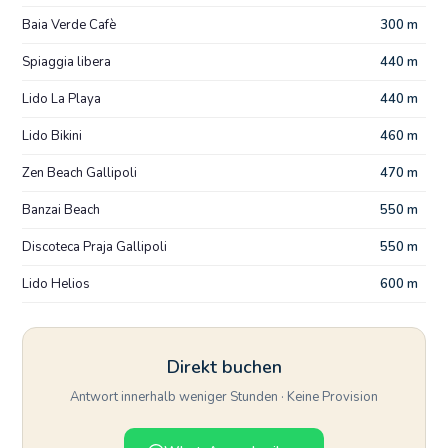
Baia Verde Cafè
300 m
Spiaggia libera
440 m
Lido La Playa
440 m
Lido Bikini
460 m
Zen Beach Gallipoli
470 m
Banzai Beach
550 m
Discoteca Praja Gallipoli
550 m
Lido Helios
600 m
Direkt buchen
Antwort innerhalb weniger Stunden · Keine Provision