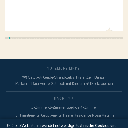
NÜTZLICHE LINKS.
🗺️ Gallipoli Guide
·
Strandclubs: Praja, Zen, Banzai
·
Parken in Baia Verde
·
Gallipoli mit Kindern
·
💰 Direkt buchen
NACH TYP.
3-Zimmer
·
2-Zimmer
·
Studios
·
4-Zimmer
Für Familien
·
Für Gruppen
·
Für Paare
·
Residence Rosa Virginia
🍪 Diese Website verwendet notwendige
technische Cookies
und