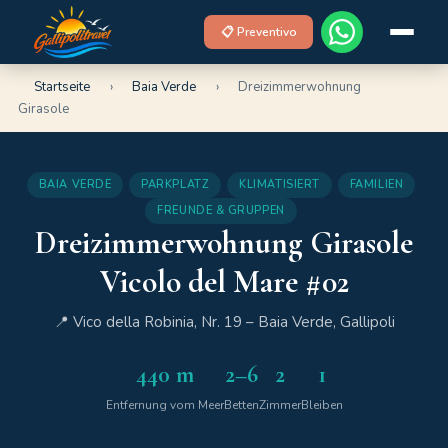
📋 Preventivo
Startseite
›
Baia Verde
›
Dreizimmerwohnung
Girasole
BAIA VERDE
PARKPLATZ
KLIMATISIERT
FAMILIEN
FREUNDE & GRUPPEN
Dreizimmerwohnung Girasole
Vicolo del Mare #02
📍 Vico della Robinia, Nr. 19 – Baia Verde, Gallipoli
440 m
2–6
2
1
Entfernung vom Meer
Betten
Zimmer
Bleiben