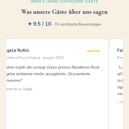
ÜBER 9 JAHRE ZUFRIEDENE GÄSTE
Was unsere Gäste über uns sagen
⭐ 9.5 / 10
· 76 verifizierte Bewertungen
Angela Rufini
Fabio
⭐⭐⭐⭐⭐
Residence Rosa Virginia · giugno 2025
Baia Ve
“Siamo ospiti dei coniugi Greco presso Residence Rosà
“La cor
Virginia ambiente molto accogliente...Sicuramente
all'acc
torneremo!”
la bel
ogni a
⭐ Verificato su Google
sia occ
⭐ Verifi