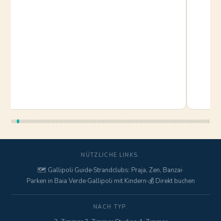
NÜTZLICHE LINKS.
🗺️ Gallipoli Guide
·
Strandclubs: Praja, Zen, Banzai
·
Parken in Baia Verde
·
Gallipoli mit Kindern
·
💰 Direkt buchen
NACH TYP.