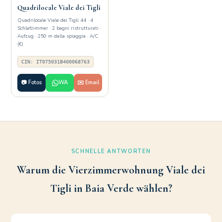
Quadrilocale Viale dei Tigli
Quadrilocale Viale dei Tigli 44 · 4
Schlafzimmer · 2 bagni ristrutturati ·
Aufzug · 250 m dalla spiaggia · A/C
(€)
CIN: IT075031B400068763
📷 Fotos
WA
✉️ Email
SCHNELLE ANTWORTEN
Warum die Vierzimmerwohnung Viale dei
Tigli in Baia Verde wählen?