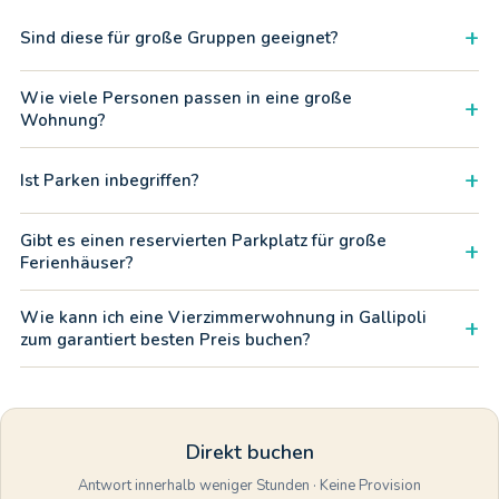
+
Sind diese für große Gruppen geeignet?
Perfekt! Mit 4 Schlafzimmern und 2 Bädern schlafen bequem 6–8
Wie viele Personen passen in eine große
+
Personen. Durch Kostenteilung spart man viel.
Wohnung?
Bis zu 8 Personen bequem.
+
Ist Parken inbegriffen?
Ja, Parkplätze sind vorhanden. Kontaktieren Sie uns für Details.
Gibt es einen reservierten Parkplatz für große
+
Ferienhäuser?
Für unsere Vierzimmerwohnung gibt es keinen reservierten
Wie kann ich eine Vierzimmerwohnung in Gallipoli
+
Privatparkplatz, aber die Straßen rund um Viale dei Tigli bieten
zum garantiert besten Preis buchen?
bequeme, kostenlose Parkplätze auf der Straße. Es ist eine
praktische Lösung für große Gruppen, die oft mit mehr als einem
Sie können sich diese exklusive Lösung sichern, indem Sie uns
Fahrzeug bei Gallipoli ankommen.
direkt über WhatsApp kontaktieren. Unsere Mitarbeiter
bestätigen die Verfügbarkeit innerhalb weniger Stunden und
Direkt buchen
garantieren Ihnen so den besten Mietpreis ohne
Vermittlungskosten.
Antwort innerhalb weniger Stunden · Keine Provision