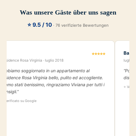
Was unsere Gäste über uns sagen
⭐ 9.5 / 10
· 76 verifizierte Bewertungen
A.
Barba
⭐⭐⭐⭐⭐
Residence Rosa Virginia · luglio 2018
luglio 
“Abbiamo soggiornato in un appartamento al
“Posto
residence Rosa Virginia bello, pulito ed accogliente.
dispon
Siamo stati benissimo, ringraziamo Viviana per tutti i
⭐ Verif
consigli.”
⭐ Verificato su Google