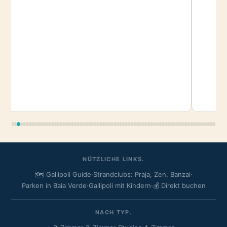
NÜTZLICHE LINKS.
🗺️ Gallipoli Guide
·
Strandclubs: Praja, Zen, Banzai
·
Parken in Baia Verde
·
Gallipoli mit Kindern
·
💰 Direkt buchen
NACH TYP.