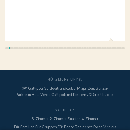
NÜTZLICHE LINKS.
🗺️ Gallipoli Guide
·
Strandclubs: Praja, Zen, Banzai
·
Parken in Baia Verde
·
Gallipoli mit Kindern
·
💰 Direkt buchen
NACH TYP.
3-Zimmer
·
2-Zimmer
·
Studios
·
4-Zimmer
Für Familien
·
Für Gruppen
·
Für Paare
·
Residence Rosa Virginia