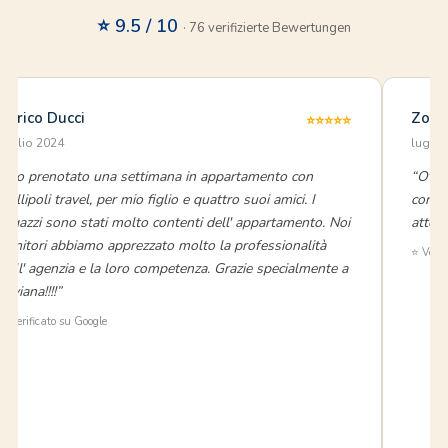
⭐ 9.5 / 10
· 76 verifizierte Bewertungen
Enrico Ducci
Zohr
⭐⭐⭐⭐⭐
luglio 2024
luglio
“Ho prenotato una settimana in appartamento con
“Otti
Gallipoli travel, per mio figlio e quattro suoi amici. I
contat
ragazzi sono stati molto contenti dell' appartamento. Noi
atten
genitori abbiamo apprezzato molto la professionalità
⭐ Verif
dell' agenzia e la loro competenza. Grazie specialmente a
Viviana!!!!”
⭐ Verificato su Google