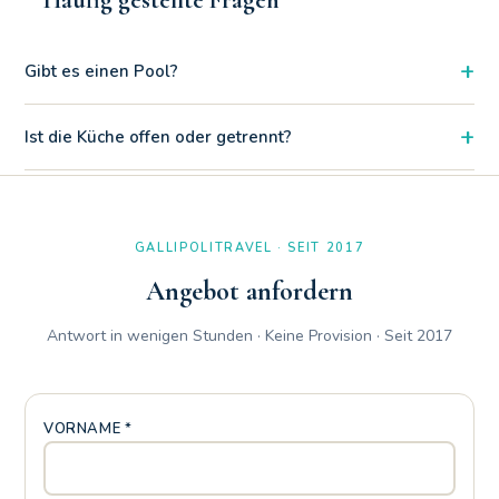
Häufig gestellte Fragen
+
Gibt es einen Pool?
Die Küchenzeile ist modern und bietet Blick auf den
+
Ist die Küche offen oder getrennt?
Wohnbereich. Es bietet Komfort für diejenigen, die gerne
kochen und dabei in Gesellschaft anderer Gäste bleiben.
Ja, der Balkon der Dreizimmerwohnung B 2/2 bietet seitlichen
Blick auf das eindrucksvolle Gewässer von Lido San Giovanni.
GALLIPOLITRAVEL · SEIT 2017
Angebot anfordern
Antwort in wenigen Stunden · Keine Provision · Seit 2017
VORNAME *