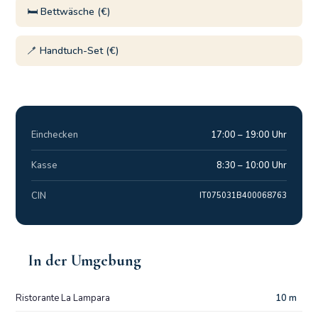
🛏️ Bettwäsche (€)
🪥 Handtuch-Set (€)
Einchecken
17:00 – 19:00 Uhr
Kasse
8:30 – 10:00 Uhr
CIN
IT075031B400068763
In der Umgebung
Ristorante La Lampara
10 m