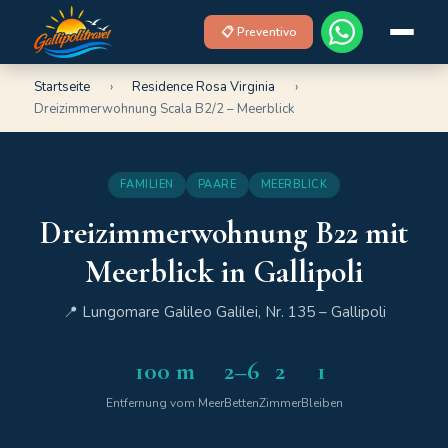
📋 Preventivo
Startseite
›
Residence Rosa Virginia
›
Dreizimmerwohnung Scala B2/2 – Meerblick
FAMILIEN
PAARE
MEERBLICK
Dreizimmerwohnung B22 mit
Meerblick in Gallipoli
📍 Lungomare Galileo Galilei, Nr. 135 – Gallipoli
100 m
2–6
2
1
Entfernung vom Meer
Betten
Zimmer
Bleiben