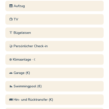
🛗 Aufzug
📺 TV
👔 Bügeleisen
🤝 Persönlicher Check-in
❄️ Klimaanlage ·
€
🚗 Garage (€)
🏊 Swimmingpool (€)
🚌 Hin- und Rücktransfer (€)