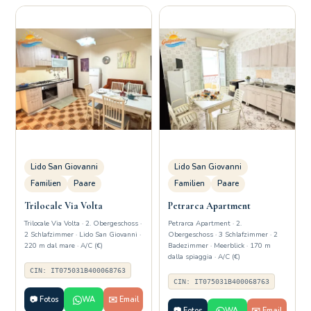
Lido San Giovanni
Lido San Giovanni
Familien
Paare
Familien
Paare
Trilocale Via Volta
Petrarca Apartment
Trilocale Via Volta · 2. Obergeschoss ·
Petrarca Apartment · 2.
2 Schlafzimmer · Lido San Giovanni ·
Obergeschoss · 3 Schlafzimmer · 2
220 m dal mare · A/C (€)
Badezimmer · Meerblick · 170 m
dalla spiaggia · A/C (€)
CIN: IT075031B400068763
CIN: IT075031B400068763
📷 Fotos
WA
✉️ Email
📷 Fotos
WA
✉️ Email