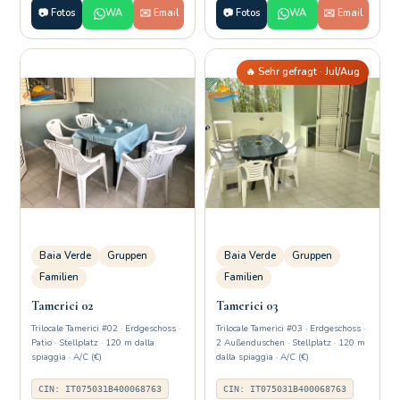
📷 Fotos
WA
✉️ Email
📷 Fotos
WA
✉️ Email
🔥 Sehr gefragt · Jul/Aug
Baia Verde
Gruppen
Baia Verde
Gruppen
Familien
Familien
Tamerici 02
Tamerici 03
Trilocale Tamerici #02 · Erdgeschoss ·
Trilocale Tamerici #03 · Erdgeschoss ·
Patio · Stellplatz · 120 m dalla
2 Außenduschen · Stellplatz · 120 m
spiaggia · A/C (€)
dalla spiaggia · A/C (€)
CIN: IT075031B400068763
CIN: IT075031B400068763