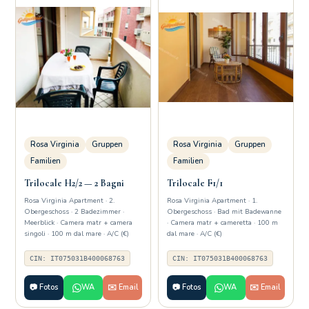
Rosa Virginia
Gruppen
Rosa Virginia
Gruppen
Familien
Familien
Trilocale H2/2 — 2 Bagni
Trilocale F1/1
Rosa Virginia Apartment · 2.
Rosa Virginia Apartment · 1.
Obergeschoss · 2 Badezimmer ·
Obergeschoss · Bad mit Badewanne
Meerblick · Camera matr + camera
· Camera matr + cameretta · 100 m
singoli · 100 m dal mare · A/C (€)
dal mare · A/C (€)
CIN: IT075031B400068763
CIN: IT075031B400068763
📷 Fotos
WA
✉️ Email
📷 Fotos
WA
✉️ Email