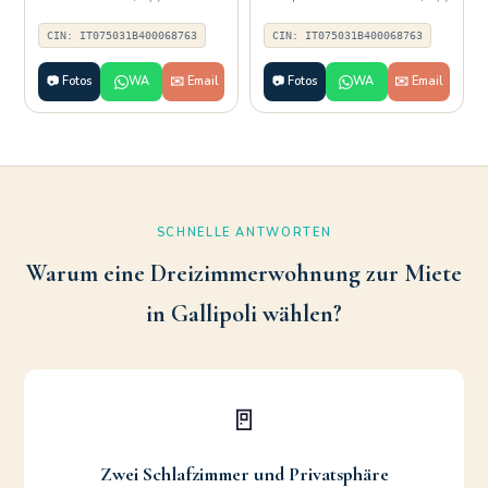
CIN: IT075031B400068763
CIN: IT075031B400068763
📷 Fotos
WA
✉️ Email
📷 Fotos
WA
✉️ Email
SCHNELLE ANTWORTEN
Warum eine Dreizimmerwohnung zur Miete
in Gallipoli wählen?
🚪
Zwei Schlafzimmer und Privatsphäre