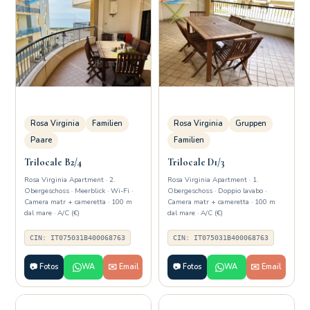
Rosa Virginia
Familien
Rosa Virginia
Gruppen
Paare
Familien
Trilocale B2/4
Trilocale D1/3
Rosa Virginia Apartment · 2.
Rosa Virginia Apartment · 1.
Obergeschoss · Meerblick · Wi-Fi ·
Obergeschoss · Doppio lavabo ·
Camera matr + cameretta · 100 m
Camera matr + cameretta · 100 m
dal mare · A/C (€)
dal mare · A/C (€)
CIN: IT075031B400068763
CIN: IT075031B400068763
📷 Fotos
WA
✉️ Email
📷 Fotos
WA
✉️ Email