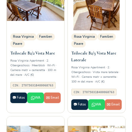
Rosa Virginia
Familien
Rosa Virginia
Familien
Paare
Paare
Trilocale B2/2 Vista Mare
Trilocale B2/3 Vista Mare
Laterale
Rosa Virginia Apartment · 2.
Obergeschoss · Meerblick · Wi-Fi ·
Rosa Virginia Apartment · 2.
Camera matr + cameretta · 100 m
Obergeschoss · Vista mare laterale ·
dal mare · A/C (€)
Wi-Fi · Camera matr + cameretta ·
100 m dal mare · A/C (€)
CIN: IT075031B400068763
CIN: IT075031B400068763
📷 Fotos
WA
✉️ Email
📷 Fotos
WA
✉️ Email