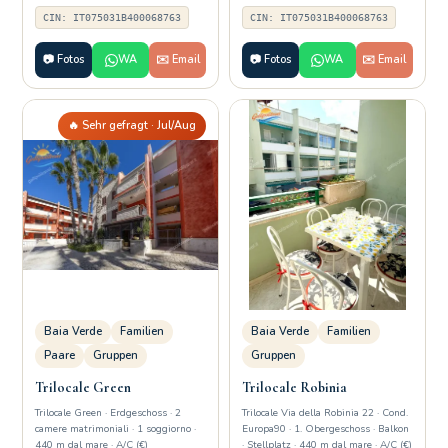
CIN: IT075031B400068763
CIN: IT075031B400068763
📷 Fotos
WA
✉️ Email
📷 Fotos
WA
✉️ Email
🔥 Sehr gefragt · Jul/Aug
Baia Verde
Familien
Baia Verde
Familien
Paare
Gruppen
Gruppen
Trilocale Green
Trilocale Robinia
Trilocale Green · Erdgeschoss · 2
Trilocale Via della Robinia 22 · Cond.
camere matrimoniali · 1 soggiorno ·
Europa90 · 1. Obergeschoss · Balkon
440 m dal mare · A/C (€)
· Stellplatz · 440 m dal mare · A/C (€)