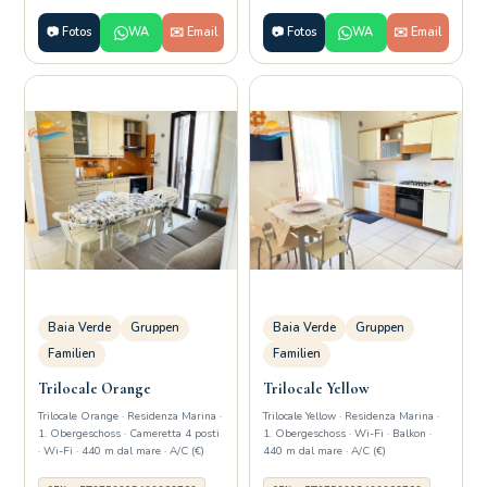
📷 Fotos
WA
✉️ Email
📷 Fotos
WA
✉️ Email
Baia Verde
Gruppen
Baia Verde
Gruppen
Familien
Familien
Trilocale Orange
Trilocale Yellow
Trilocale Orange · Residenza Marina ·
Trilocale Yellow · Residenza Marina ·
1. Obergeschoss · Cameretta 4 posti
1. Obergeschoss · Wi-Fi · Balkon ·
· Wi-Fi · 440 m dal mare · A/C (€)
440 m dal mare · A/C (€)