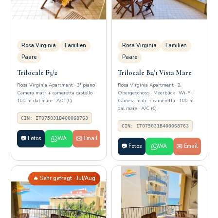
Rosa Virginia
Familien
Rosa Virginia
Familien
Paare
Paare
Trilocale F3/2
Trilocale B2/1 Vista Mare
Rosa Virginia Apartment · 3° piano ·
Rosa Virginia Apartment · 2.
Camera matr + cameretta castello ·
Obergeschoss · Meerblick · Wi-Fi ·
100 m dal mare · A/C (€)
Camera matr + cameretta · 100 m
dal mare · A/C (€)
CIN: IT075031B400068763
CIN: IT075031B400068763
📷 Fotos
WA
✉️ Email
📷 Fotos
WA
✉️ Email
🔥 Sehr gefragt · Jul/Aug