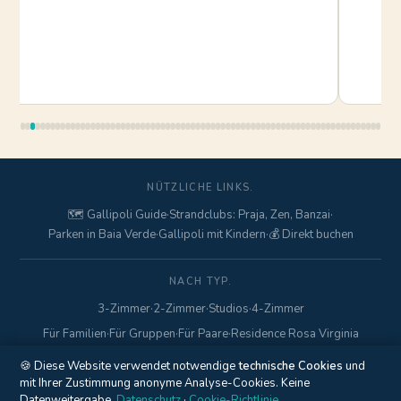
NÜTZLICHE LINKS.
🗺️ Gallipoli Guide
·
Strandclubs: Praja, Zen, Banzai
·
Parken in Baia Verde
·
Gallipoli mit Kindern
·
💰 Direkt buchen
NACH TYP.
3-Zimmer
·
2-Zimmer
·
Studios
·
4-Zimmer
Für Familien
·
Für Gruppen
·
Für Paare
·
Residence Rosa Virginia
🍪 Diese Website verwendet notwendige
technische Cookies
und
mit Ihrer Zustimmung anonyme Analyse-Cookies. Keine
© 2017–2026 Gallipolitravel di Marcello Mario · Via Pisa, 18 ·
Datenweitergabe.
Datenschutz
·
Cookie-Richtlinie