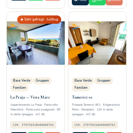
🔥 Sehr gefragt · Jul/Aug
Baia Verde
Gruppen
Baia Verde
Gruppen
Familien
Familien
La Praja — Vista Mare
Tamerici 01
Appartamento La Praja · Piano alto ·
Trilocale Tamerici #01 · Erdgeschoss ·
Meerblick · Posto auto assegnato · 80
Patio · Stellplatz · 120 m dalla
m dalla spiaggia · A/C (€)
spiaggia · A/C (€)
CIN: IT075031B400068763
CIN: IT075031B400068763