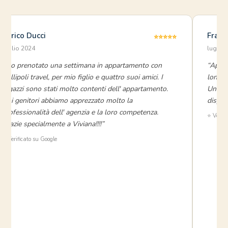
Enrico Ducci
Franc
⭐⭐⭐⭐⭐
luglio 2024
luglio
“Ho prenotato una settimana in appartamento con
“Appar
Gallipoli travel, per mio figlio e quattro suoi amici. I
lontan
ragazzi sono stati molto contenti dell' appartamento.
Un gra
Noi genitori abbiamo apprezzato molto la
disponi
professionalità dell' agenzia e la loro competenza.
⭐ Verifi
Grazie specialmente a Viviana!!!!”
⭐ Verificato su Google