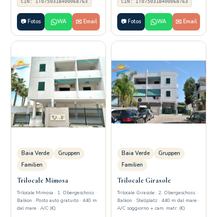
CIN: IT075031B400068763
CIN: IT075031B400068763
📷 Fotos
WA
✉️ Email
📷 Fotos
WA
✉️ Email
Baia Verde
Gruppen
Baia Verde
Gruppen
Familien
Familien
Trilocale Mimosa
Trilocale Girasole
Trilocale Mimosa · 1. Obergeschoss ·
Trilocale Girasole · 2. Obergeschoss ·
Balkon · Posto auto gratuito · 440 m
Balkon · Stellplatz · 440 m dal mare ·
dal mare · A/C (€)
A/C soggiorno + cam. matr. (€)