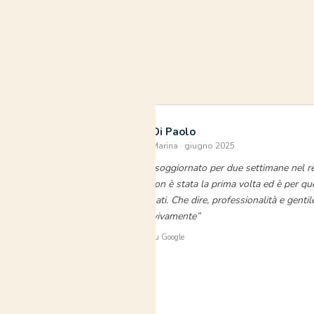
Stefano Di Paolo
⭐⭐⭐⭐⭐
Residenza Marina · giugno 2025
imana ai miei
“Abbiamo soggiornato per due settimane nel r
Marina e non è stata la prima volta ed è per qu
siamo tornati. Che dire, professionalità e gentil
Consiglio vivamente”
⭐ Verificato su Google