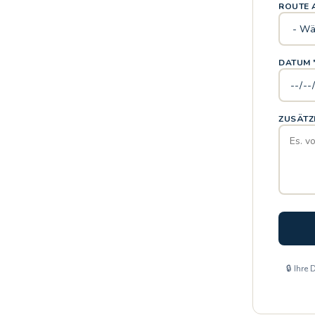
ROUTE 
DATUM 
ZUSÄTZ
🔒 Ihre