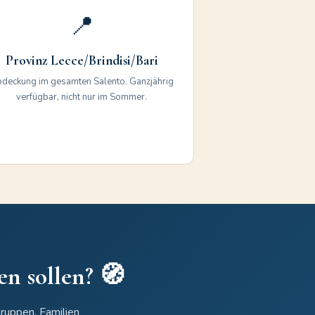
📍
Provinz Lecce/Brindisi/Bari
deckung im gesamten Salento. Ganzjährig
verfügbar, nicht nur im Sommer.
n sollen? 🧭
ruppen, Familien