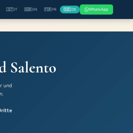
WhatsApp
🇮🇹 IT
🇬🇧 EN
🇫🇷 FR
🇩🇪 DE
d Salento
er und
n.
ritte