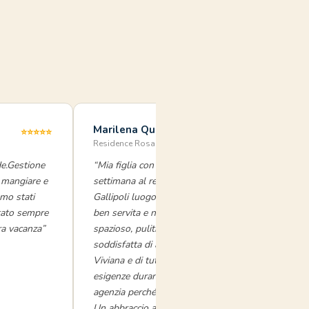
Marilena Quercia
⭐⭐⭐⭐⭐
Residence Rosa Virginia · luglio 2025
e.Gestione
“Mia figlia con le sue amiche ha soggiornato ques
e mangiare e
settimana al residence Rosa Virginia sul lungomar
amo stati
Gallipoli luogo consigliatomi da Viviana in quanto
stato sempre
ben servita e non periferica di Gallipoli. Appartam
ra vacanza”
spazioso, pulitissimo con tutti i comfort. Sono sta
soddisfatta di aver trovato la disponibilità in partic
Viviana e di tutto lo staff nelle richieste di informa
esigenze durante il soggiorno. Consiglio vivament
agenzia perché sarete sempre seguiti nelle vostre r
Un abbraccio a Viviana.”