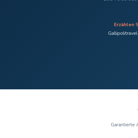
Erzählen S
Gallipolitrave
Garantierte 