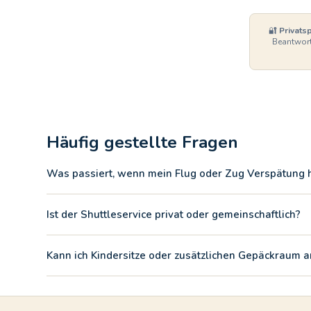
🔐
Privats
Beantwort
Häufig gestellte Fragen
Was passiert, wenn mein Flug oder Zug Verspätung 
Der Partner-Shuttleservice überwacht selbstständig die A
Ist der Shuttleservice privat oder gemeinschaftlich?
organisiert die Abholung neu, um sicherzustellen, dass Sie 
Die Art des Transports hängt von der Verfügbarkeit und der
Kann ich Kindersitze oder zusätzlichen Gepäckraum a
Lösung für Ihre Gruppe und sorgen stets für maximalen Komfo
Sicherlich. Geben Sie Ihre Bedürfnisse (Anzahl der Passagi
Sie das am besten geeignete Fahrzeug, um Ihnen eine siche