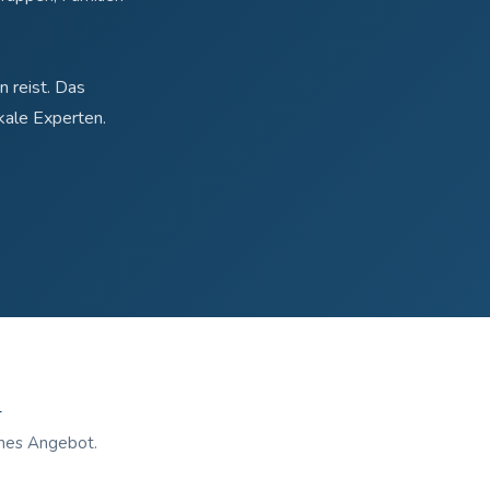
n reist. Das
okale Experten.
n
ches Angebot.