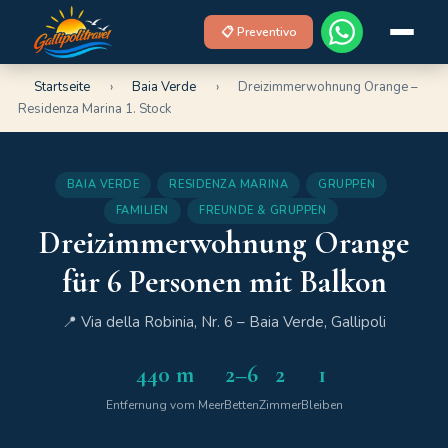
📋 Preventivo
Startseite
›
Baia Verde
›
Dreizimmerwohnung Orange –
Residenza Marina 1. Stock
BAIA VERDE
RESIDENZA MARINA
GRUPPEN
FAMILIEN
FREUNDE & GRUPPEN
Dreizimmerwohnung Orange
für 6 Personen mit Balkon
📍 Via della Robinia, Nr. 6 – Baia Verde, Gallipoli
440 m
2–6
2
1
Entfernung vom Meer
Betten
Zimmer
Bleiben