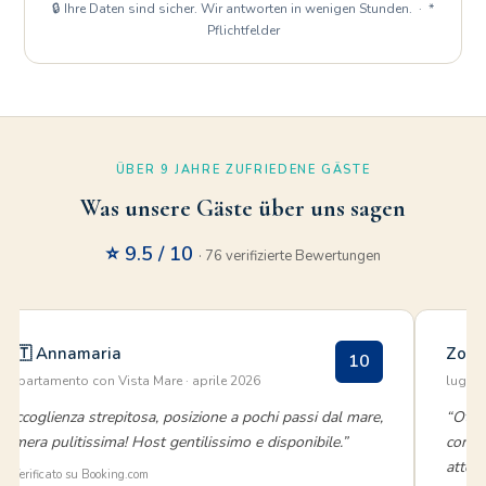
🔒 Ihre Daten sind sicher. Wir antworten in wenigen Stunden. · *
Pflichtfelder
ÜBER 9 JAHRE ZUFRIEDENE GÄSTE
Was unsere Gäste über uns sagen
⭐ 9.5 / 10
· 76 verifizierte Bewertungen
🇮🇹 Annamaria
Zohr
10
Appartamento con Vista Mare · aprile 2026
luglio
“Accoglienza strepitosa, posizione a pochi passi dal mare,
“Otti
camera pulitissima! Host gentilissimo e disponibile.”
contat
atten
✅ Verificato su Booking.com