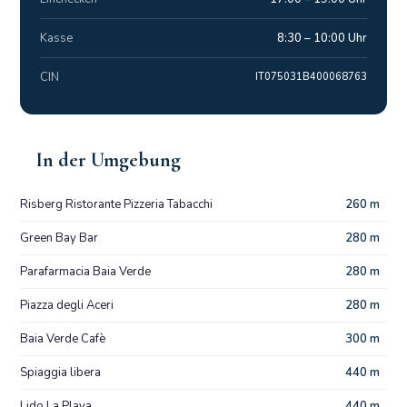
Kasse
8:30 – 10:00 Uhr
CIN
IT075031B400068763
In der Umgebung
Risberg Ristorante Pizzeria Tabacchi
260 m
Green Bay Bar
280 m
Parafarmacia Baia Verde
280 m
Piazza degli Aceri
280 m
Baia Verde Cafè
300 m
Spiaggia libera
440 m
Lido La Playa
440 m