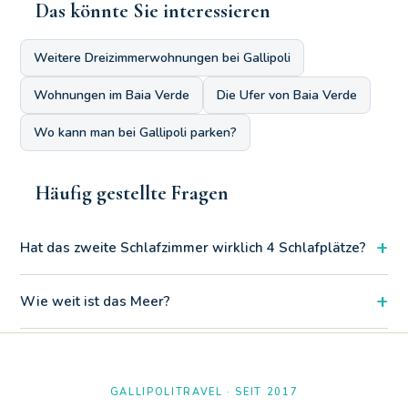
Das könnte Sie interessieren
Weitere Dreizimmerwohnungen bei Gallipoli
Wohnungen im Baia Verde
Die Ufer von Baia Verde
Wo kann man bei Gallipoli parken?
Häufig gestellte Fragen
+
Hat das zweite Schlafzimmer wirklich 4 Schlafplätze?
Ja, das große Zimmer ist perfekt gestaltet und konfiguriert, um
+
Wie weit ist das Meer?
bequem Platz für bis zu vier Betten für Familien oder große
Gruppen zu bieten.
Der nächste freie Strand von Baia Verde ist nur 440 Meter zu
Fuß entfernt. Auch berühmte Strände wie Lido Zen (470 m)
sind nur einen Steinwurf entfernt
GALLIPOLITRAVEL · SEIT 2017