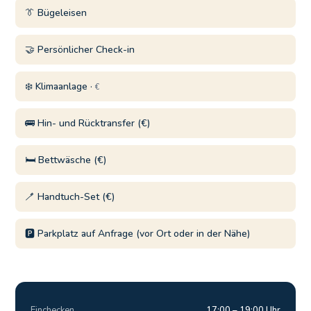
👔 Bügeleisen
🤝 Persönlicher Check-in
❄️ Klimaanlage ·
€
🚌 Hin- und Rücktransfer (€)
🛏️ Bettwäsche (€)
🪥 Handtuch-Set (€)
🅿️ Parkplatz auf Anfrage (vor Ort oder in der Nähe)
Einchecken
17:00 – 19:00 Uhr