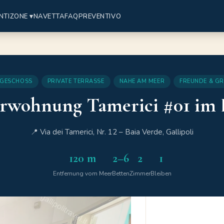
NTI
ZONE ▾
NAVETTA
FAQ
PREVENTIVO
1
GESCHOSS
PRIVATE TERRASSE
NAHE AM MEER
FREUNDE & G
wohnung Tamerici #01 im 
📍 Via dei Tamerici, Nr. 12 – Baia Verde, Gallipoli
120 m
2–6
2
1
Entfernung vom Meer
Betten
Zimmer
Bleiben