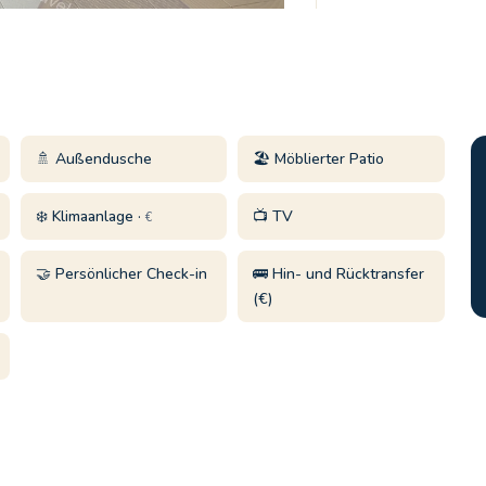
🚿 Außendusche
🏖️ Möblierter Patio
❄️ Klimaanlage ·
📺 TV
€
🤝 Persönlicher Check-in
🚌 Hin- und Rücktransfer
(€)