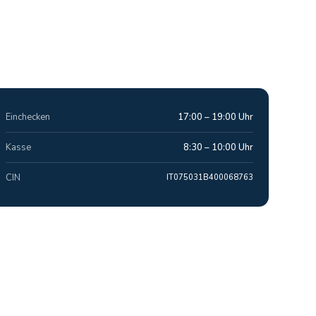
Einchecken
17:00 – 19:00 Uhr
Kasse
8:30 – 10:00 Uhr
CIN
IT075031B400068763