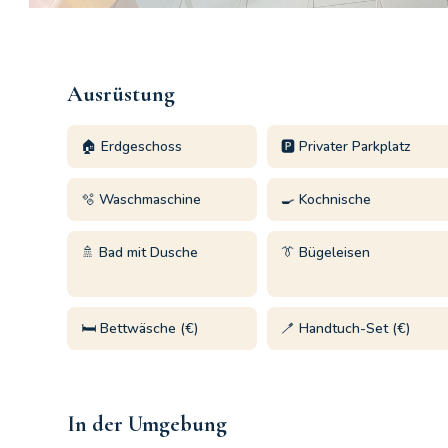
Ausrüstung
🏠 Erdgeschoss
🅿️ Privater Parkplatz
🫧 Waschmaschine
🍳 Kochnische
🚿 Bad mit Dusche
👔 Bügeleisen
🛏️ Bettwäsche (€)
🪥 Handtuch-Set (€)
In der Umgebung