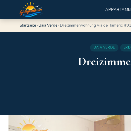
APPARTAME
Startseite
›
Baia Verde
›
Dreizimmerwohnung Via dei Tamerici #0
BAIA VERDE
ERD
Dreizimmer