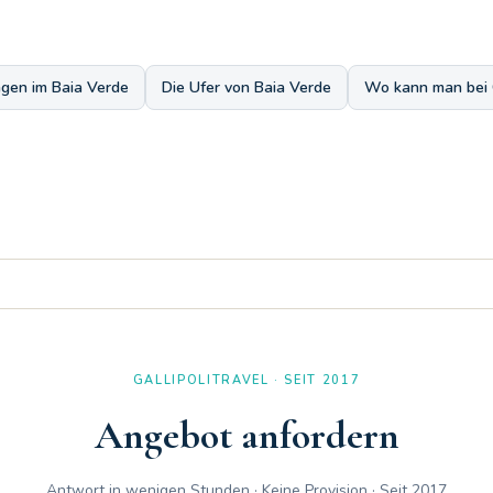
en im Baia Verde
Die Ufer von Baia Verde
Wo kann man bei G
r und die Terrasse mit Außendusche machen es im Baia Verde zu einem 
GALLIPOLITRAVEL · SEIT 2017
Angebot anfordern
Antwort in wenigen Stunden · Keine Provision · Seit 2017