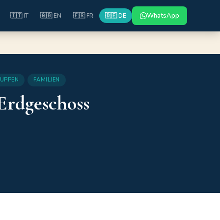
WhatsApp
🇮🇹 IT
🇬🇧 EN
🇫🇷 FR
🇩🇪 DE
RUPPEN
FAMILIEN
Erdgeschoss