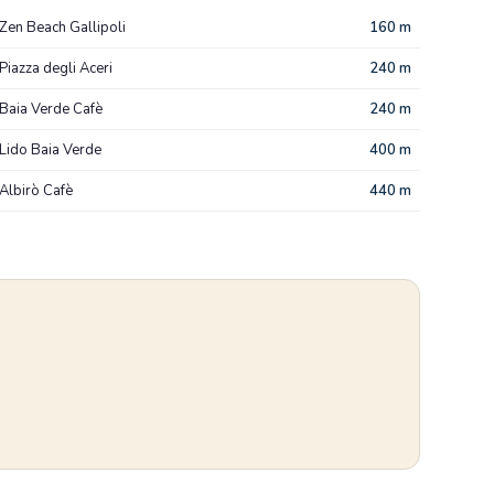
Zen Beach Gallipoli
160 m
Piazza degli Aceri
240 m
Baia Verde Cafè
240 m
Lido Baia Verde
400 m
Albirò Cafè
440 m