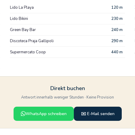
Lido La Playa
120 m
Lido Bikini
230 m
Green Bay Bar
240 m
Discoteca Praja Gallipoli
290 m
Supermercato Coop
440 m
Direkt buchen
Antwort innerhalb weniger Stunden · Keine Provision
WhatsApp schreiben
✉️ E-Mail senden