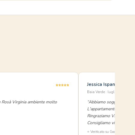
Jessica Ispani
⭐⭐⭐⭐⭐
Baia Verde · luglio 2025
e Rosà Virginia ambiente molto
“Abbiamo soggiornato in 
L'appartamento moderno, 
Ringraziamo Viviana per la
Consigliamo vivamente qu
⭐ Verificato su Google