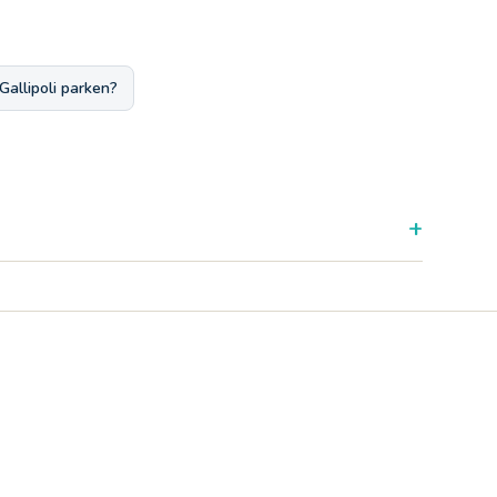
allipoli parken?
+
Familienparadies.