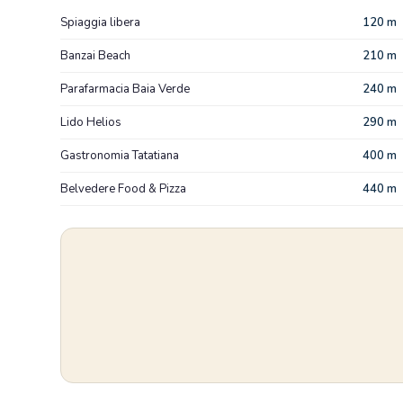
Spiaggia libera
120 m
Banzai Beach
210 m
Parafarmacia Baia Verde
240 m
Lido Helios
290 m
Gastronomia Tatatiana
400 m
Belvedere Food & Pizza
440 m