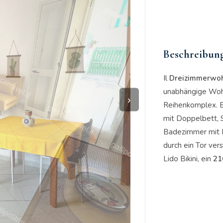
Beschreibun
Il
Dreizimmerwoh
unabhängige Wohn
›
Reihenkomplex. 
mit Doppelbett, 
Badezimmer mit D
durch ein Tor ver
Lido Bikini, ein
21