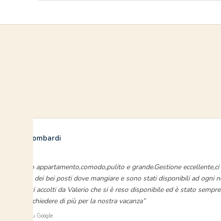
Silvana Lombardi
luglio 2022
“Bellissimo appartamento,comodo,pulito e grande.Gestione eccellente,c
consigliato dei bei posti dove mangiare e sono stati disponibili ad ogni n
,siamo stati accolti da Valerio che si è reso disponibile ed è stato sempr
potevamo chiedere di più per la nostra vacanza”
⭐ Verificato su Google