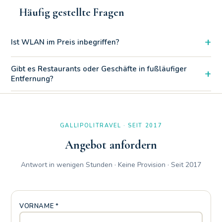
Häufig gestellte Fragen
+
Ist WLAN im Preis inbegriffen?
Absolut ja. Im Gegensatz zu anderen Unterkünften ist die
Gibt es Restaurants oder Geschäfte in fußläufiger
+
Zweizimmerwohnung Silvia mit einem inklusiven und
Entfernung?
unbegrenzten WLAN-Netzwerk ausgestattet, ideal für
diejenigen, die aus der Ferne arbeiten, Videoanrufe tätigen
Ja, das Risberg Ristorante Pizzeria Tabacchi liegt nur 260 Meter
oder nach dem Strand Unterhaltung streamen müssen.
von der Unterkunft entfernt und eignet sich hervorragend zum
Essen gehen oder für schnelle Einkäufe während Ihres
GALLIPOLITRAVEL · SEIT 2017
Aufenthalts im Baia Verde.
Angebot anfordern
Antwort in wenigen Stunden · Keine Provision · Seit 2017
VORNAME *