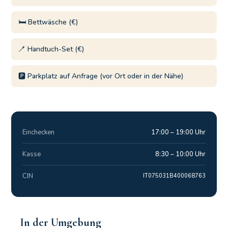
🛏️ Bettwäsche (€)
🪥 Handtuch-Set (€)
🅿️ Parkplatz auf Anfrage (vor Ort oder in der Nähe)
Einchecken
17:00 – 19:00 Uhr
Kasse
8:30 – 10:00 Uhr
CIN
IT075031B400068763
In der Umgebung