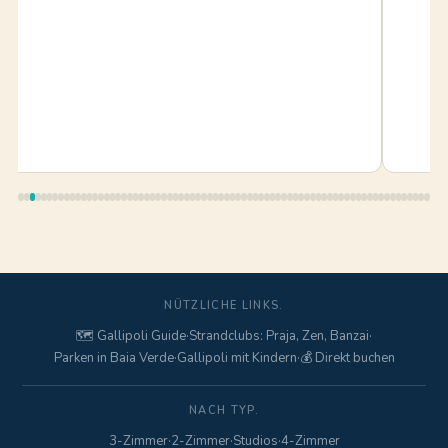
NÜTZLICHE LINKS.
🗺️ Gallipoli Guide
·
Strandclubs: Praja, Zen, Banzai
·
Parken in Baia Verde
·
Gallipoli mit Kindern
·
💰 Direkt buchen
NACH TYP.
3-Zimmer
·
2-Zimmer
·
Studios
·
4-Zimmer