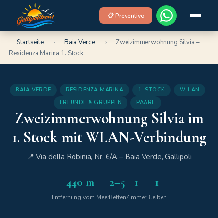
📋 Preventivo
Startseite
›
Baia Verde
›
Zweizimmerwohnung Silvia –
Residenza Marina 1. Stock
BAIA VERDE
RESIDENZA MARINA
1. STOCK
W-LAN
FREUNDE & GRUPPEN
PAARE
Zweizimmerwohnung Silvia im
1. Stock mit WLAN-Verbindung
📍 Via della Robinia, Nr. 6/A – Baia Verde, Gallipoli
440 m
2–5
1
1
Entfernung vom Meer
Betten
Zimmer
Bleiben