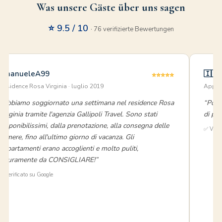
Was unsere Gäste über uns sagen
⭐ 9.5 / 10
· 76 verifizierte Bewertungen
EmanueleA99
🇮🇹
⭐⭐⭐⭐⭐
Residence Rosa Virginia · luglio 2019
Appart
“Abbiamo soggiornato una settimana nel residence Rosa
“Posiz
Virginia tramite l'agenzia Gallipoli Travel. Sono stati
di pie
disponibilissimi, dalla prenotazione, alla consegna delle
✅ Verif
camere, fino all'ultimo giorno di vacanza. Gli
appartamenti erano accoglienti e molto puliti,
sicuramente da CONSIGLIARE!”
⭐ Verificato su Google