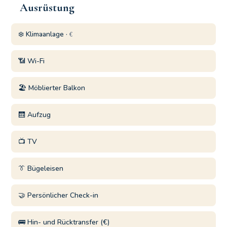
Ausrüstung
❄️ Klimaanlage ·
€
📶 Wi-Fi
🏖️ Möblierter Balkon
🛗 Aufzug
📺 TV
👔 Bügeleisen
🤝 Persönlicher Check-in
🚌 Hin- und Rücktransfer (€)