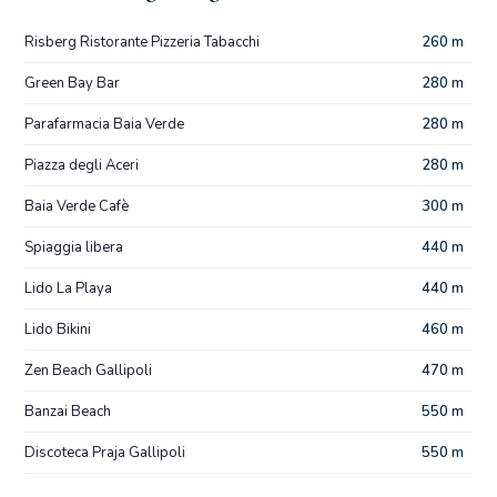
Risberg Ristorante Pizzeria Tabacchi
260 m
Green Bay Bar
280 m
Parafarmacia Baia Verde
280 m
Piazza degli Aceri
280 m
Baia Verde Cafè
300 m
Spiaggia libera
440 m
Lido La Playa
440 m
Lido Bikini
460 m
Zen Beach Gallipoli
470 m
Banzai Beach
550 m
Discoteca Praja Gallipoli
550 m