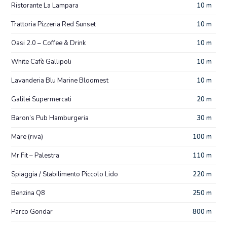
Ristorante La Lampara
10 m
Trattoria Pizzeria Red Sunset
10 m
Oasi 2.0 – Coffee & Drink
10 m
White Cafè Gallipoli
10 m
Lavanderia Blu Marine Bloomest
10 m
Galilei Supermercati
20 m
Baron’s Pub Hamburgeria
30 m
Mare (riva)
100 m
Mr Fit – Palestra
110 m
Spiaggia / Stabilimento Piccolo Lido
220 m
Benzina Q8
250 m
Parco Gondar
800 m