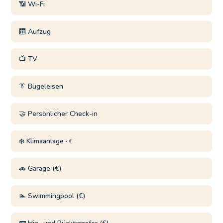
📶 Wi-Fi
🛗 Aufzug
📺 TV
👔 Bügeleisen
🤝 Persönlicher Check-in
❄️ Klimaanlage ·
€
🚗 Garage (€)
🏊 Swimmingpool (€)