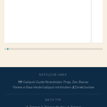
NÜTZLICHE LINKS.
🗺️ Gallipoli Guide
·
Strandclubs: Praja, Zen, Banzai
·
Parken in Baia Verde
·
Gallipoli mit Kindern
·
💰 Direkt buchen
NACH TYP.