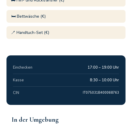
🚌 Hin- und Rücktransfer (€)
🛏️ Bettwäsche (€)
🪥 Handtuch-Set (€)
Einchecken
17:00 – 19:00 Uhr
Kasse
8:30 – 10:00 Uhr
CIN
IT075031B400068763
In der Umgebung