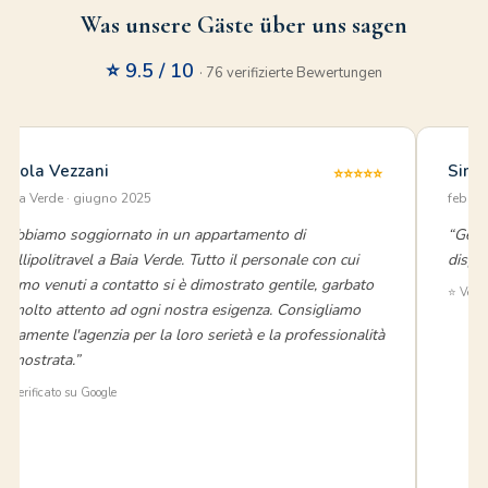
Was unsere Gäste über uns sagen
⭐ 9.5 / 10
· 76 verifizierte Bewertungen
Paola Vezzani
Simo
⭐⭐⭐⭐⭐
Baia Verde · giugno 2025
febbra
“Abbiamo soggiornato in un appartamento di
“Gest
Gallipolitravel a Baia Verde. Tutto il personale con cui
dispo
siamo venuti a contatto si è dimostrato gentile, garbato
⭐ Verif
e molto attento ad ogni nostra esigenza. Consigliamo
vivamente l'agenzia per la loro serietà e la professionalità
dimostrata.”
⭐ Verificato su Google