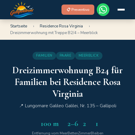
📋 Preventivo
Startseite
›
Residence Rosa Virginia
›
Dreizimmerwohnung mit Treppe B2/4 – Meerblick
FAMILIEN
PAARE
MEERBLICK
Dreizimmerwohnung B24 für
Familien bei Residence Rosa
Virginia
📍 Lungomare Galileo Galilei, Nr. 135 – Gallipoli
100 m
2–6
2
1
Entfernung vom Meer
Betten
Zimmer
Bleiben