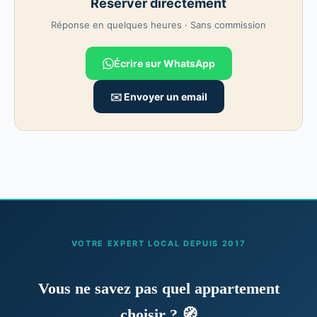
Réserver directement
mètres, la pharmacie, la boulangerie et les restaurants se
trouvent le long de l'avenue principale. Si vous souhaitez
Réponse en quelques heures · Sans commission
explorer le parc Gondar, il se trouve à environ 700 mètres à
pied.
Écrire sur WhatsApp
✉️ Envoyer un email
VOTRE EXPERT LOCAL DEPUIS 2017
Vous ne savez pas quel appartement
choisir ? 🧭