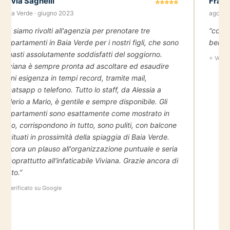
Silvia Sagnelli
Franc
⭐⭐⭐⭐⭐
Baia Verde · giugno 2023
agosto
“Ci siamo rivolti all'agenzia per prenotare tre
“cosig
appartamenti in Baia Verde per i nostri figli, che sono
benis
rimasti assolutamente soddisfatti del soggiorno.
⭐ Verif
Viviana è sempre pronta ad ascoltare ed esaudire
ogni esigenza in tempi record, tramite mail,
whatsapp o telefono. Tutto lo staff, da Alessia a
Valerio a Mario, è gentile e sempre disponibile. Gli
appartamenti sono esattamente come mostrato in
foto, corrispondono in tutto, sono puliti, con balcone
e situati in prossimità della spiaggia di Baia Verde.
Ancora un plauso all'organizzazione puntuale e seria
e soprattutto all'infaticabile Viviana. Grazie ancora di
tutto.”
⭐ Verificato su Google