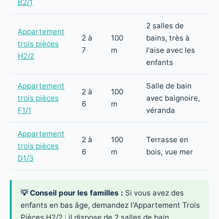
B2/1
2 salles de
Appartement
2 à
100
bains, très à
trois pièces
7
m
l'aise avec les
H2/2
enfants
Appartement
Salle de bain
2 à
100
trois pièces
avec baignoire,
6
m
F1/1
véranda
Appartement
2 à
100
Terrasse en
trois pièces
6
m
bois, vue mer
D1/3
💡 Conseil pour les familles :
Si vous avez des
enfants en bas âge, demandez l'Appartement Trois
Pièces H2/2 : il dispose de 2 salles de bain