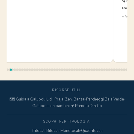
sposta
consigl
⭐ Verifi
RISORSE UTILI.
🗺️ Guida a Gallipoli
·
Lidi: Praja, Zen, Banzai
·
Parcheggi Baia Verde
·
Gallipoli con bambini
·
💰 Prenota Diretto
SCOPRI PER TIPOLOGIA.
Trilocali
·
Bilocali
·
Monolocali
·
Quadrilocali