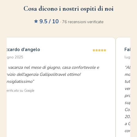
Cosa dicono i nostri ospiti di noi
⭐ 9.5 / 10
· 76 recensioni verificate
Riccardo d'angelo
Fabio
⭐⭐⭐⭐⭐
giugno 2025
luglio
“In vacanza nel mese di giugno, casa confortevole e
“Allog
servizio dell'agenzia Gallipolitravel ottimo!
molto 
Consigliatissimo”
tutte 
verame
⭐ Verificato su Google
proble
superm
Consig
2025 a
a Gall
consig