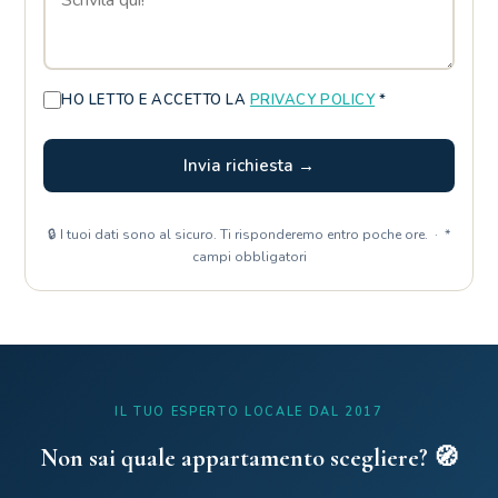
HO LETTO E ACCETTO LA
PRIVACY POLICY
*
Invia richiesta →
🔒 I tuoi dati sono al sicuro. Ti risponderemo entro poche ore. · *
campi obbligatori
IL TUO ESPERTO LOCALE DAL 2017
Non sai quale appartamento scegliere? 🧭