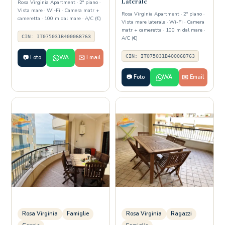
Laterale
Rosa Virginia Apartment · 2° piano ·
Vista mare · Wi-Fi · Camera matr +
Rosa Virginia Apartment · 2° piano ·
cameretta · 100 m dal mare · A/C (€)
Vista mare laterale · Wi-Fi · Camera
matr + cameretta · 100 m dal mare ·
CIN: IT075031B400068763
A/C (€)
CIN: IT075031B400068763
📷 Foto
WA
✉️ Email
📷 Foto
WA
✉️ Email
Rosa Virginia
Famiglie
Rosa Virginia
Ragazzi