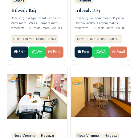
Coppie
Famiglie
Trilocale B2/4
Trilocale D1/3
Rosa Virginia Apartment · 2° piano ·
Rosa Virginia Apartment · 1° piano ·
Vista mare · Wi-Fi · Camera matr +
Doppio lavabo · Camera matr +
cameretta · 100 m dal mare · A/C (€)
cameretta · 100 m dal mare · A/C (€)
CIN: IT075031B400068763
CIN: IT075031B400068763
📷 Foto
WA
✉️ Email
📷 Foto
WA
✉️ Email
Rosa Virginia
Ragazzi
Rosa Virginia
Ragazzi