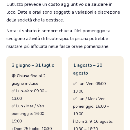
L’utilizzo prevede un
costo aggiuntivo da saldare in
loco
. Date e orari sono soggetti a variazioni a discrezione
della società che la gestisce.
Nota:
il
sabato è sempre chiusa
. Nel pomeriggio si
svolgono attività di fisioterapia: la piscina potrebbe
risultare più affollata nelle fasce orarie pomeridiane.
3 giugno – 31 luglio
1 agosto – 20
agosto
🔴
Chiusa
fino al 2
giugno incluso
✅ Lun–Ven: 09:00 –
✅ Lun–Ven: 09:00 –
13:00
13:00
✅ Lun / Mer / Ven
✅ Lun / Mer / Ven
pomeriggio: 16:00 –
pomeriggio: 16:00 –
19:00
19:00
ℹ️ Dom 2, 9, 16 agosto:
ℹ️ Dom 25 luglio: 10:30 –
10:30 – 18:30