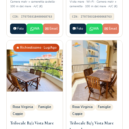
Camera matr + cameretta castello ·
Vista mare · Wi-Fi · Camera matr +
100 m dal mare · A/C (€)
cameretta · 100 m dal mare · A/C (€)
CIN: IT075031B400068763
CIN: IT075031B400068763
📷 Foto
WA
✉️ Email
📷 Foto
WA
✉️ Email
🔥 Richiestissimo · Lug/Ago
Rosa Virginia
Famiglie
Rosa Virginia
Famiglie
Coppie
Coppie
Trilocale B2/2 Vista Mare
Trilocale B2/3 Vista Mare