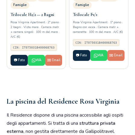
Famiglie
Famiglie
Trilocale H2/2 — 2 Bagni
Trilocale F1/1
Rosa Virginia Apartment · 2° piano ·
Rosa Virginia Apartment · 1° piano ·
2 bagni · Vista mare · Camera matr
Bagno con vasca · Camera matr +
+ camera singoli · 100 m dal mare ·
cameretta · 100 m dal mare · A/C (€)
A/C (€)
CIN: IT075031B400068763
CIN: IT075031B400068763
📷 Foto
WA
✉️ Email
📷 Foto
WA
✉️ Email
La piscina del Residence Rosa Virginia
Il Residence dispone di una piscina accessibile agli ospiti
degli appartamenti. Si tratta di una
struttura privata
esterna
, non gestita direttamente da Gallipolitravel.