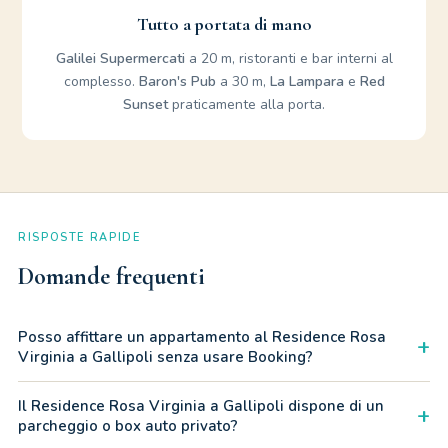
Tutto a portata di mano
Galilei Supermercati
a 20 m, ristoranti e bar interni al
complesso.
Baron's Pub
a 30 m,
La Lampara
e
Red
Sunset
praticamente alla porta.
RISPOSTE RAPIDE
Domande frequenti
Posso affittare un appartamento al Residence Rosa
+
Virginia a Gallipoli senza usare Booking?
Assolutamente sì. Prenotando Rosa Virginia Apartment
Il Residence Rosa Virginia a Gallipoli dispone di un
+
direttamente dal nostro sito o tramite WhatsApp, eviti i
parcheggio o box auto privato?