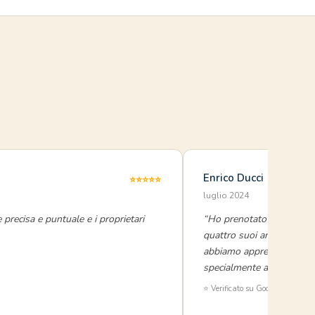
i
Enrico Ducci
⭐⭐⭐⭐⭐
luglio 2024
e precisa e puntuale e i proprietari
“Ho prenotato una settima
quattro suoi amici. I raga
abbiamo apprezzato molto 
specialmente a Viviana!!!!
⭐ Verificato su Google