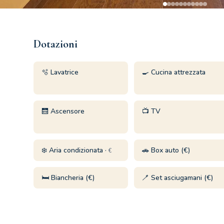
Dotazioni
🫧 Lavatrice
🍳 Cucina attrezzata
🛗 Ascensore
📺 TV
❄️ Aria condizionata ·
🚗 Box auto (€)
€
🛏️ Biancheria (€)
🪥 Set asciugamani (€)