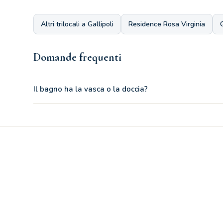
Altri trilocali a Gallipoli
Residence Rosa Virginia
Domande frequenti
Il bagno ha la vasca o la doccia?
Il bagno è provvisto di un'ampia vasca completata da una p