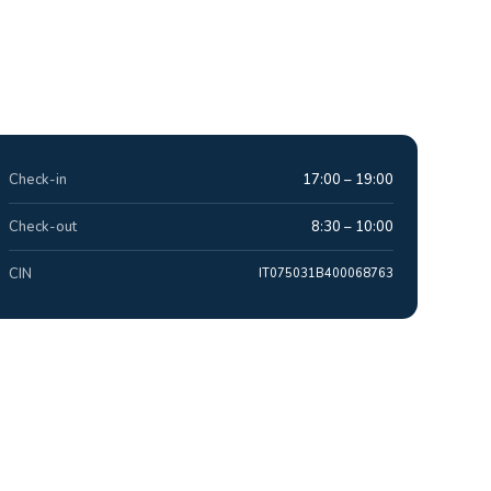
Check-in
17:00 – 19:00
Check-out
8:30 – 10:00
CIN
IT075031B400068763