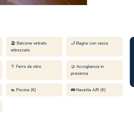
🏖️ Balcone vetrato
🛁 Bagno con vasca
attrezzato
👔 Ferro da stiro
🤝 Accoglienza in
presenza
🏊 Piscina (€)
🚌 Navetta A/R (€)