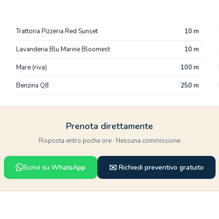
Trattoria Pizzeria Red Sunset
10 m
Lavanderia Blu Marine Bloomest
10 m
Mare (riva)
100 m
Benzina Q8
250 m
Prenota direttamente
Risposta entro poche ore · Nessuna commissione
Scrivi su WhatsApp
✉️ Richiedi preventivo gratuito