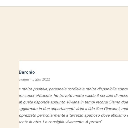
Manuela Baronio
Lido San Giovanni · luglio 2022
“Esperienza molto positiva, personale cordiale e molto disponibile sopra
che è sempre super efficiente, ho trovato molto valido il servizio di mess
whatsapp al quale risponde appunto Viviana in tempi record! Siamo due 
abbiamo soggiornato in due appartamenti vicini a lido San Giovanni, molt
Abbiamo apprezzato particolarmente il terrazzo spazioso dove abbiamo 
tranquillamente in otto. Lo consiglio vivamente. A presto”