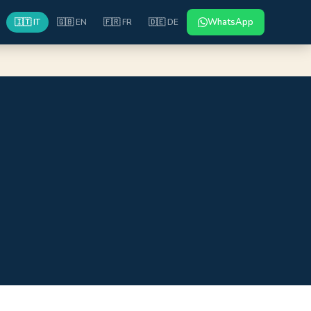
WhatsApp
🇮🇹 IT
🇬🇧 EN
🇫🇷 FR
🇩🇪 DE