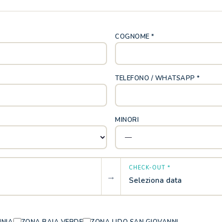
COGNOME *
TELEFONO / WHATSAPP *
MINORI
CHECK-OUT *
→
Seleziona data
INIA
ZONA BAIA VERDE
ZONA LIDO SAN GIOVANNI