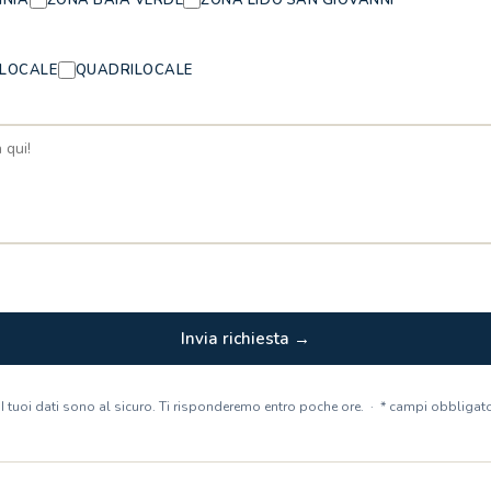
ILOCALE
QUADRILOCALE
Invia richiesta →
 I tuoi dati sono al sicuro. Ti risponderemo entro poche ore. · * campi obbligato