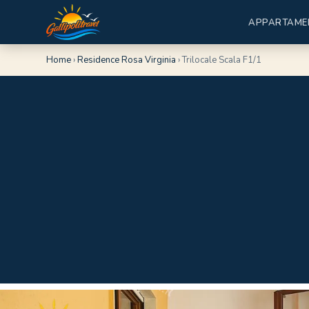
APPARTAME
Home
›
Residence Rosa Virginia
›
Trilocale Scala F1/1