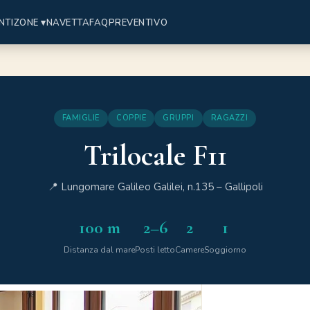
NTI
ZONE ▾
NAVETTA
FAQ
PREVENTIVO
FAMIGLIE
COPPIE
GRUPPI
RAGAZZI
Trilocale F11
📍 Lungomare Galileo Galilei, n.135 – Gallipoli
100 m
2–6
2
1
Distanza dal mare
Posti letto
Camere
Soggiorno