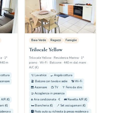
Baia Verde
Ragazzi
Famiglie
Trilocale Yellow
a · 1°
Trilocale Yellow · Residenza Marina · 1°
 440 m
piano · Wi-Fi · Balcone · 440 m dal mare ·
A/C (€)
 cottura
🫧 Lavatrice
🍳 Angolo cottura
scensore
🏖️ Balcone con tavolo e sedie
📶 Wi-Fi
🛗 Ascensore
📺 TV
👔 Ferro da stiro
🤝 Accoglienza in presenza
 A/R (€)
❄️ Aria condizionata · €
🚌 Navetta A/R (€)
ni (€)
🛏️ Biancheria (€)
🪥 Set asciugamani (€)
esidence o
🅿️ Posto auto su richiesta (o presso residence o