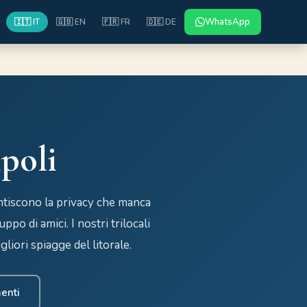
WhatsApp
🇮🇹 IT
🇬🇧 EN
🇫🇷 FR
🇩🇪 DE
ipoli
antiscono la privacy che manca
po di amici. I nostri trilocali
liori spiagge del litorale.
menti