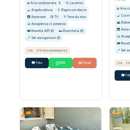
❄️ Aria condizionata · €
🫧 Lavatrice
❄️ Aria c
🍳 Angolo cottura
🚿 Bagno con doccia
🍳 Cuci
🛗 Ascensore
📺 TV
👔 Ferro da stiro
🌊 Balcon
🤝 Accoglienza in presenza
🛗 Ascen
🚌 Navetta A/R (€)
🛏️ Biancheria (€)
🤝 Accog
🪥 Set asciugamani (€)
🚌 Navet
🪥 Set a
CIN: IT075031B400068763
📷 Foto
WA
✉️ Email
CIN: IT
📷 Fo