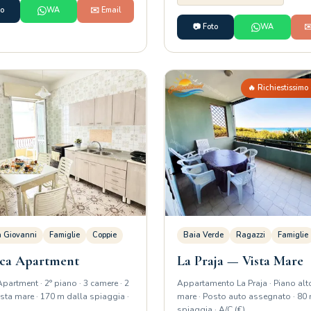
to
WA
✉️ Email
📷 Foto
WA
✉
🔥 Richiestissimo
n Giovanni
Famiglie
Coppie
Baia Verde
Ragazzi
Famiglie
rca Apartment
La Praja — Vista Mare
Apartment · 2° piano · 3 camere · 2
Appartamento La Praja · Piano alto
ista mare · 170 m dalla spiaggia ·
mare · Posto auto assegnato · 80
spiaggia · A/C (€)