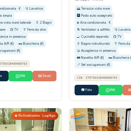
ondizionata · €
🫧 Lavatrice
🌅 Terrazza vista mare
na ampia
🅿️ Posto auto assegnato
e vista mare laterale
🚿 2 Bagni
❄️ Aria condizionata · €
sore
📺 TV
👔 Ferro da stiro
🌀 Ventilatori a soffitto
🫧 Lavatric
lienza in presenza
🍳 Cucinotto separato
📺 TV
ta A/R (€)
🛏️ Biancheria (€)
🚿 Bagno ristrutturato
👔 Ferro da 
sciugamani (€)
🤝 Accoglienza in presenza
🚌 Navetta A/R (€)
🛏️ Biancheria (
075031B400068763
🪥 Set asciugamani (€)
to
WA
✉️ Email
CIN: IT075031B400068763
📷 Foto
WA
✉
🔥 Richiestissimo · Lug/Ago