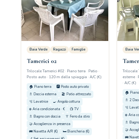
Baia Verde
Ragazzi
Famiglie
Baia Ve
Tamerici 02
Tameri
Trilocale Tamerici #02 · Piano terra · Patio ·
Trilocale 
Posto auto · 120 m dalla spiaggia · A/C (€)
esterne ·
· A/C (€)
🏠 Piano terra
🅿️ Posto auto privato
🏠 Piano
🚿 Doccia esterna
🏖️ Patio attrezzato
🚿 2 Doc
🫧 Lavatrice
🍳 Angolo cottura
🫧 Lavat
❄️ Aria condizionata · €
📺 TV
❄️ Aria c
🚿 Bagno con doccia
👔 Ferro da stiro
🚿 Bagno
🤝 Accoglienza in presenza
🤝 Accog
🚌 Navetta A/R (€)
🛏️ Biancheria (€)
🚌 Navet
🪥 Set asciugamani (€)