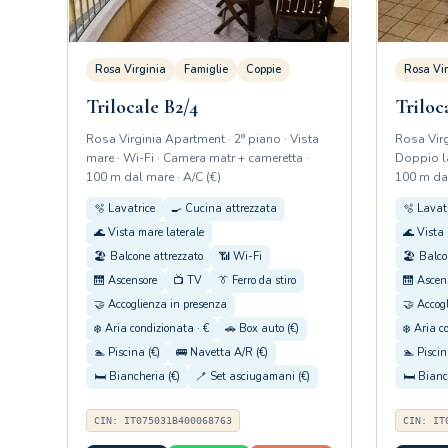
Rosa Virginia
Famiglie
Coppie
Rosa Vir
Trilocale B2/4
Triloc
Rosa Virginia Apartment · 2° piano · Vista
Rosa Virg
mare · Wi-Fi · Camera matr + cameretta ·
Doppio la
100 m dal mare · A/C (€)
100 m dal
🫧 Lavatrice
🍳 Cucina attrezzata
🫧 Lavat
🌊 Vista mare laterale
🌊 Vista 
🏖️ Balcone attrezzato
📶 Wi-Fi
🏖️ Balco
🛗 Ascensore
📺 TV
👔 Ferro da stiro
🛗 Ascen
🤝 Accoglienza in presenza
🤝 Accog
❄️ Aria condizionata · €
🚗 Box auto (€)
❄️ Aria c
🏊 Piscina (€)
🚌 Navetta A/R (€)
🏊 Piscin
🛏️ Biancheria (€)
🪥 Set asciugamani (€)
🛏️ Bianc
CIN: IT075031B400068763
CIN: IT