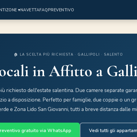
NTI
ZONE ▾
NAVETTA
FAQ
PREVENTIVO
🏠 LA SCELTA PIÙ RICHIESTA · GALLIPOLI · SALENTO
ocali in Affitto a Gall
 più richiesto dell'estate salentina. Due camere separate gar
zio a disposizione. Perfetto per famiglie, due coppie o un grup
rde e Zona Lido San Giovanni, tutti a breve distanza dalle mig
reventivo gratuito via WhatsApp
Vedi tutti gli apparta