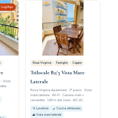
 · Lug/Ago
e
Rosa Virginia
Famiglie
Coppie
re
Trilocale B2/3 Vista Mare
Laterale
 · Vista
etta ·
Rosa Virginia Apartment · 2° piano · Vista
mare laterale · Wi-Fi · Camera matr +
cameretta · 100 m dal mare · A/C (€)
🫧 Lavatrice
🍳 Cucina attrezzata
🌊 Vista mare laterale