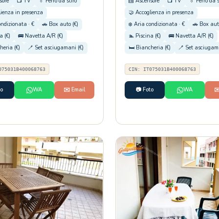
sore
📺 TV
👔 Ferro da stiro
🛗 Ascensore
📺 TV
👔 Ferro da s
lienza in presenza
🤝 Accoglienza in presenza
ondizionata · €
🚗 Box auto (€)
❄️ Aria condizionata · €
🚗 Box aut
a (€)
🚌 Navetta A/R (€)
🏊 Piscina (€)
🚌 Navetta A/R (€)
heria (€)
🪥 Set asciugamani (€)
🛏️ Biancheria (€)
🪥 Set asciugama
075031B400068763
CIN: IT075031B400068763
to
WA
✉️ Email
📷 Foto
WA
✉