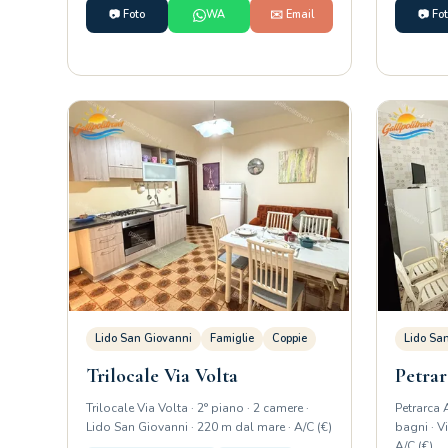
📷 Foto
WA
✉️ Email
📷 Fo
Lido San Giovanni
Famiglie
Coppie
Lido Sa
Trilocale Via Volta
Petra
Trilocale Via Volta · 2° piano · 2 camere ·
Petrarca 
Lido San Giovanni · 220 m dal mare · A/C (€)
bagni · V
A/C (€)