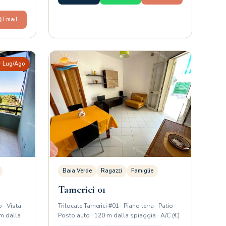
️ Email
 · Lug/Ago
Baia Verde
Ragazzi
Famiglie
Tamerici 01
 · Vista
Trilocale Tamerici #01 · Piano terra · Patio ·
 m dalla
Posto auto · 120 m dalla spiaggia · A/C (€)