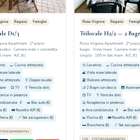
ginia
Ragazzi
Famiglie
Rosa Virginia
Ragazzi
Famigl
ale D1/3
Trilocale H2/2 — 2 Bag
inia Apartment · 1° piano ·
Rosa Virginia Apartment · 2° piano
vabo · Camera matr + cameretta ·
bagni · Vista mare · Camera matr 
 mare · A/C (€)
singoli · 100 m dal mare · A/C (€)
rice
🍳 Cucina attrezzata
🫧 Lavatrice
🍳 Cucina attrezzata
mare laterale
🌊 Vista mare laterale
ne attrezzato
🚿 Doppio lavabo
🏖️ Balcone attrezzato
sore
📺 TV
👔 Ferro da stiro
🛁 2 Bagni con doccia
🛗 Ascensor
lienza in presenza
📺 TV
👔 Ferro da stiro
ondizionata · €
🚗 Box auto (€)
🤝 Accoglienza in presenza
a (€)
🚌 Navetta A/R (€)
❄️ Aria condizionata · €
🚗 Box aut
heria (€)
🪥 Set asciugamani (€)
🏊 Piscina (€)
🚌 Navetta A/R (€)
🛏️ Biancheria (€)
🪥 Set asciugama
075031B400068763
CIN: IT075031B400068763