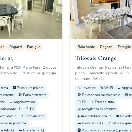
rde
Ragazzi
Famiglie
Baia Verde
Ragazzi
Famiglie
ci 03
Trilocale Orange
Tamerici #03 · Piano terra · 2 docce
Trilocale Orange · Residenza Marin
 Posto auto · 120 m dalla spiaggia
piano · Cameretta 4 posti · Wi-Fi ·
dal mare · A/C (€)
 terra
🅿️ Posto auto privato
🫧 Lavatrice
📶 Wi-Fi
🍳 Angolo
ce esterne
🏖️ Patio attrezzato
🏖️ Balcone con tavolo e sedie
🛗 A
rice
🍳 Angolo cottura
📺 TV
👔 Ferro da stiro
ondizionata · €
📺 TV
🤝 Accoglienza in presenza
 con doccia
👔 Ferro da stiro
❄️ Aria condizionata · €
🚌 Navetta
lienza in presenza
🛏️ Biancheria (€)
🪥 Set asciugama
ta A/R (€)
🛏️ Biancheria (€)
🅿️ Posto auto su richiesta (o presso r