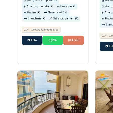
🤝 Accoglienza in presenza
🛗 Ascen
❄️ Aria condizionata · €
🚗 Box auto (€)
🤝 Accog
🏊 Piscina (€)
🚌 Navetta A/R (€)
❄️ Aria c
🛏️ Biancheria (€)
🪥 Set asciugamani (€)
🏊 Piscin
🛏️ Bianc
CIN: IT075031B400068763
CIN: IT
📷 Foto
WA
✉️ Email
📷 Fo