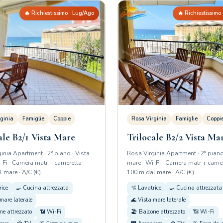
🔥 Richiestissimo · Lug/Ago
🔥 Richiestissimo
ginia
Famiglie
Coppie
Rosa Virginia
Famiglie
Coppi
ale B2/1 Vista Mare
Trilocale B2/2 Vista Ma
inia Apartment · 2° piano · Vista
Rosa Virginia Apartment · 2° piano
-Fi · Camera matr + cameretta ·
mare · Wi-Fi · Camera matr + camer
 mare · A/C (€)
100 m dal mare · A/C (€)
rice
🍳 Cucina attrezzata
🫧 Lavatrice
🍳 Cucina attrezzata
mare laterale
🌊 Vista mare laterale
ne attrezzato
📶 Wi-Fi
🏖️ Balcone attrezzato
📶 Wi-Fi