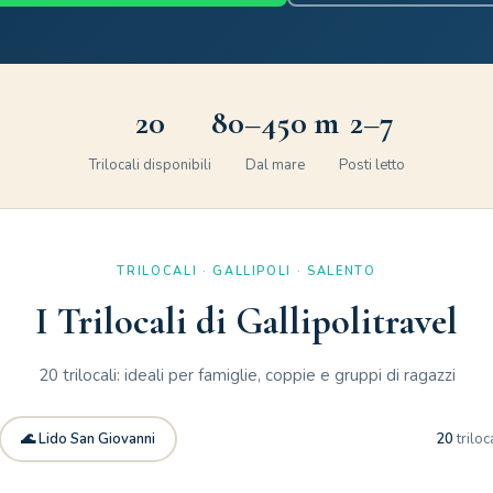
20
80–450 m
2–7
Trilocali disponibili
Dal mare
Posti letto
TRILOCALI · GALLIPOLI · SALENTO
I Trilocali di Gallipolitravel
20 trilocali: ideali per famiglie, coppie e gruppi di ragazzi
🌊 Lido San Giovanni
20
triloc