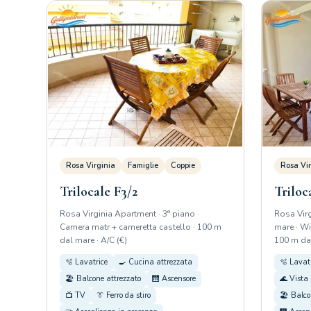
Rosa Virginia
Famiglie
Coppie
Rosa Vir
Trilocale F3/2
Triloc
Rosa Virginia Apartment · 3° piano ·
Rosa Virg
Camera matr + cameretta castello · 100 m
mare · Wi
dal mare · A/C (€)
100 m dal
🫧 Lavatrice
🍳 Cucina attrezzata
🫧 Lavat
🏖️ Balcone attrezzato
🛗 Ascensore
🌊 Vista 
📺 TV
👔 Ferro da stiro
🏖️ Balco