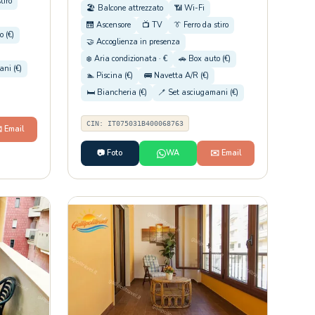
tiro
🏖️ Balcone attrezzato
📶 Wi-Fi
🛗 Ascensore
📺 TV
👔 Ferro da stiro
o (€)
🤝 Accoglienza in presenza
❄️ Aria condizionata · €
🚗 Box auto (€)
ni (€)
🏊 Piscina (€)
🚌 Navetta A/R (€)
🛏️ Biancheria (€)
🪥 Set asciugamani (€)
CIN: IT075031B400068763
️ Email
📷 Foto
WA
✉️ Email