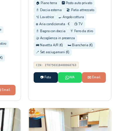
🏠 Piano terra
🅿️ Posto auto privato
🚿 Doccia esterna
🏖️ Patio attrezzato
🫧 Lavatrice
🍳 Angolo cottura
❄️ Aria condizionata · €
📺 TV
e
🚿 Bagno con doccia
👔 Ferro da stiro
🤝 Accoglienza in presenza
stiro
🚌 Navetta A/R (€)
🛏️ Biancheria (€)
🪥 Set asciugamani (€)
€)
CIN: IT075031B400068763
📷 Foto
WA
✉️ Email
️ Email