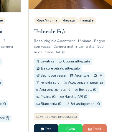
ie
Rosa Virginia
Ragazzi
Famiglie
ni
Trilocale F1/1
 · 2
Rosa Virginia Apartment · 1° piano · Bagno
+ camera
con vasca · Camera matr + cameretta · 100
m dal mare · A/C (€)
🫧 Lavatrice
🍳 Cucina attrezzata
🏖️ Balcone vetrato attrezzato
🛁 Bagno con vasca
🛗 Ascensore
📺 TV
e
👔 Ferro da stiro
🤝 Accoglienza in presenza
❄️ Aria condizionata · €
🚗 Box auto (€)
🏊 Piscina (€)
🚌 Navetta A/R (€)
o (€)
🛏️ Biancheria (€)
🪥 Set asciugamani (€)
CIN: IT075031B400068763
ni (€)
📷 Foto
WA
✉️ Email