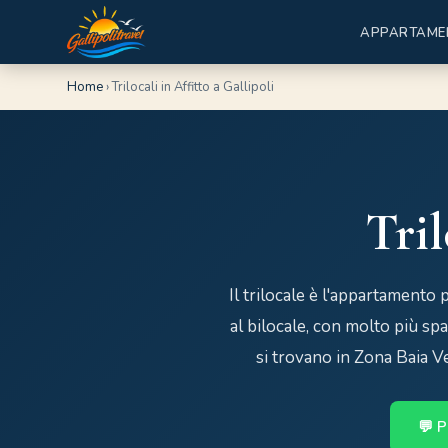
APPARTAME
Home
›
Trilocali in Affitto a Gallipoli
Tril
Il trilocale è l'appartamento
al bilocale, con molto più spa
si trovano in Zona Baia Ve
💬 P