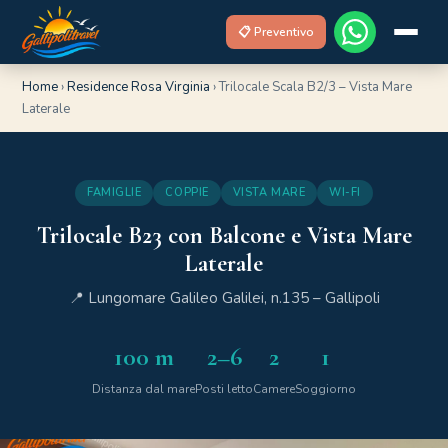
📋 Preventivo
Home
›
Residence Rosa Virginia
›
Trilocale Scala B2/3 – Vista Mare
Laterale
FAMIGLIE
COPPIE
VISTA MARE
WI-FI
Trilocale B23 con Balcone e Vista Mare
Laterale
📍 Lungomare Galileo Galilei, n.135 – Gallipoli
100 m
2–6
2
1
Distanza dal mare
Posti letto
Camere
Soggiorno