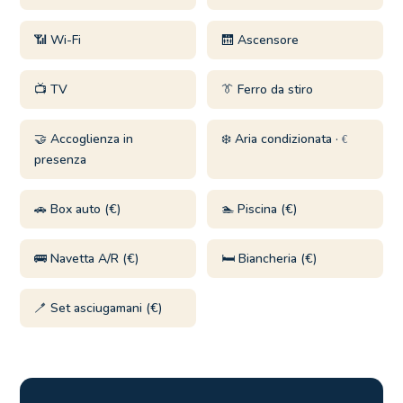
📶 Wi-Fi
🛗 Ascensore
📺 TV
👔 Ferro da stiro
🤝 Accoglienza in
❄️ Aria condizionata ·
€
presenza
🚗 Box auto (€)
🏊 Piscina (€)
🚌 Navetta A/R (€)
🛏️ Biancheria (€)
🪥 Set asciugamani (€)