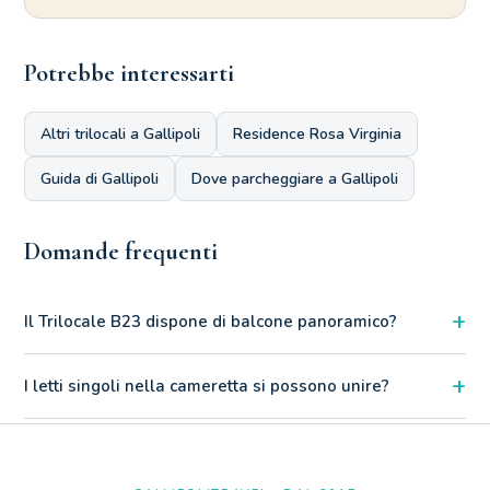
Potrebbe interessarti
Altri trilocali a Gallipoli
Residence Rosa Virginia
Guida di Gallipoli
Dove parcheggiare a Gallipoli
Domande frequenti
+
Il Trilocale B23 dispone di balcone panoramico?
Il balcone del B23 garantisce una visuale laterale sul mare,
+
I letti singoli nella cameretta si possono unire?
affacciando su un lato del residence che permette di godere di
una prospettiva tranquilla e riservata rispetto al cuore del
Sì, i letti singoli del B2/3 sono unibili su richiesta, trasformando
complesso
la cameretta in camera matrimoniale.