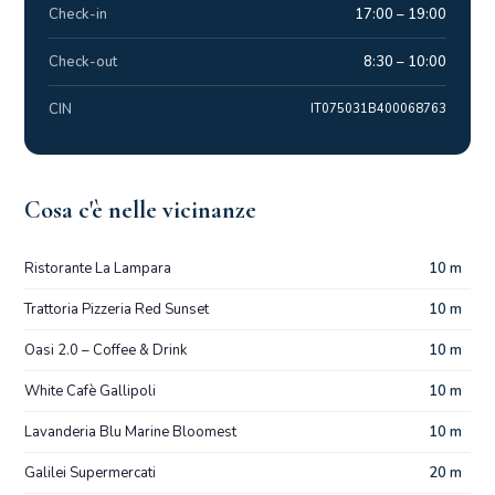
Check-in
17:00 – 19:00
Check-out
8:30 – 10:00
CIN
IT075031B400068763
Cosa c'è nelle vicinanze
Ristorante La Lampara
10 m
Trattoria Pizzeria Red Sunset
10 m
Oasi 2.0 – Coffee & Drink
10 m
White Cafè Gallipoli
10 m
Lavanderia Blu Marine Bloomest
10 m
Galilei Supermercati
20 m