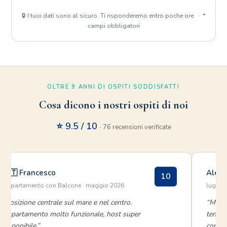
🔒 I tuoi dati sono al sicuro. Ti risponderemo entro poche ore. · *
campi obbligatori
OLTRE 9 ANNI DI OSPITI SODDISFATTI
Cosa dicono i nostri ospiti di noi
⭐ 9.5 / 10
· 76 recensioni verificate
🇮🇹 Francesco
Ale R
10
Appartamento con Balcone · maggio 2026
luglio
“Posizione centrale sul mare e nel centro.
“Molto
Appartamento molto funzionale, host super
tenuto
disponibile.”
consig