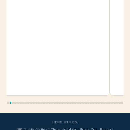
LIENS UTILES.
·
Clubs de plage: Praja, Zen, Banzai
·
🗺️ Guide Gallipoli