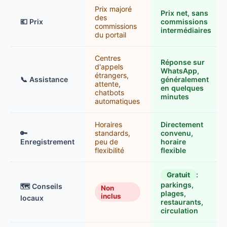
Prix ​​majoré
Prix ​​net, sans
des
💶 Prix
commissions
commissions
intermédiaires
du portail
Centres
Réponse sur
d'appels
WhatsApp,
étrangers,
📞 Assistance
généralement
attente,
en quelques
chatbots
minutes
automatiques
Horaires
Directement
🔑
standards,
convenu,
Enregistrement
peu de
horaire
flexibilité
flexible
:
Gratuit
parkings,
🗺️ Conseils
Non
plages,
inclus
locaux
restaurants,
circulation