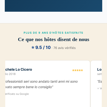
PLUS DE 9 ANS D'HÔTES SATISFAITS
Ce que nos hôtes disent de nous
⭐ 9.5 / 10
· 76 avis vérifiés
Michele Lo Cicero
Loren
⭐⭐⭐⭐⭐
luglio 2018
settem
“Professionisti seri sono andato tanti anni mi sono
“Esper
trovato sempre bene lo consiglio”
⭐ Verif
⭐ Verificato su Google