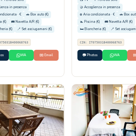
lienza in presenza
🤝 Accoglienza in presenza
ondizionata · €
🚗 Box auto (€)
❄️ Aria condizionata · €
🚗 Box aut
a (€)
🚌 Navetta A/R (€)
🏊 Piscina (€)
🚌 Navetta A/R (€)
heria (€)
🪥 Set asciugamani (€)
🛏️ Biancheria (€)
🪥 Set asciugama
075031B400068763
CIN: IT075031B400068763
tos
WA
✉️ Email
📷 Photos
WA
✉