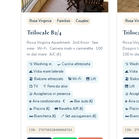
Rosa Virginia
Families
Couples
Rosa Vir
Trilocale B2/4
Triloc
Rosa Virginia Apartment · 2nd floor · Sea
Rosa Virg
view · Wi-Fi · Camera matr + cameretta · 100
Doppio la
m dal mare · A/C (€)
100 m dal
🫧 Washing m.
🍳 Cucina attrezzata
🫧 Wash
🌊 Vista mare laterale
🌊 Vista 
🏖️ Balcone attrezzato
📶 Wi-Fi
🛗 Lift
🏖️ Balco
📺 TV
👔 Ferro da stiro
🛗 Lift
🤝 Accoglienza in presenza
🤝 Accog
❄️ Aria condizionata · €
🚗 Box auto (€)
❄️ Aria c
🏊 Piscina (€)
🚌 Navetta A/R (€)
🏊 Piscin
🛏️ Biancheria (€)
🪥 Set asciugamani (€)
🛏️ Bianc
CIN: IT075031B400068763
CIN: IT