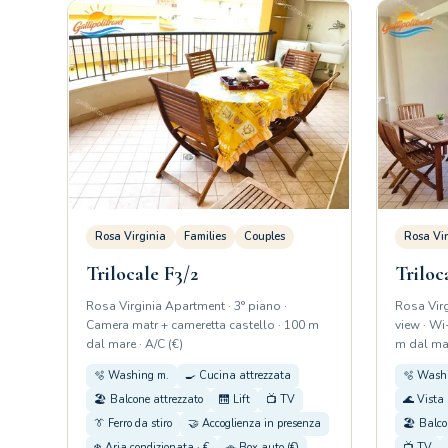
Rosa Virginia
Families
Couples
Rosa Vir
Trilocale F3/2
Triloc
Rosa Virginia Apartment · 3° piano ·
Rosa Virg
Camera matr + cameretta castello · 100 m
view · Wi
dal mare · A/C (€)
m dal mar
🫧 Washing m.
🍳 Cucina attrezzata
🫧 Wash
🏖️ Balcone attrezzato
🛗 Lift
📺 TV
🌊 Vista 
👔 Ferro da stiro
🤝 Accoglienza in presenza
🏖️ Balco
❄️ Aria condizionata · €
🚗 Box auto (€)
📺 TV