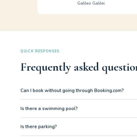
Galileo Galilei
.
QUICK RESPONSES
Frequently asked questio
Can I book without going through Booking.com?
Yes! Message us on WhatsApp and book directly, saving
Is there a swimming pool?
Yes. The pool is operated by an external company, typi
Is there parking?
schedule.