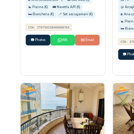
🏊 Piscina (€)
🚌 Navetta A/R (€)
🤝 Accog
🛏️ Biancheria (€)
🪥 Set asciugamani (€)
❄️ Aria c
🏊 Piscin
CIN: IT075031B400068763
🛏️ Bianc
📷 Photos
WA
✉️ Email
CIN: IT
📷 Pho