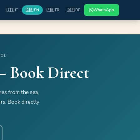
WhatsApp
🇮🇹 IT
🇬🇧 EN
🇫🇷 FR
🇩🇪 DE
POLI
 — Book Direct
res from the sea,
rs. Book directly