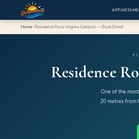
APPARTAME
Home
›
Residence Rosa Virginia Gallipoli — Book Direct
📍 
Residence Ros
One of the most 
20 metres from G