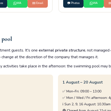
tos
WA
✉️ Email
📷 Photos
WA
✉
 pool
tment guests. It's one
external private structure
, not managed d
o change at the discretion of the company that manages it.
py activities take place in the afternoon: the swimming pool may 
1 August – 20 August
✅ Mon–Fri: 09:00 – 13:00
✅ Mon / Wed / Fri afternoon: 
ℹ️ Sun 2, 9, 16 August: 10.30a
🔴
Closed
from August 21st in