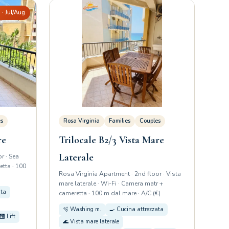
· Jul/Aug
es
Rosa Virginia
Families
Couples
re
Trilocale B2/3 Vista Mare
Laterale
r · Sea
etta · 100
Rosa Virginia Apartment · 2nd floor · Vista
mare laterale · Wi-Fi · Camera matr +
ata
cameretta · 100 m dal mare · A/C (€)
🫧 Washing m.
🍳 Cucina attrezzata
🛗 Lift
🌊 Vista mare laterale