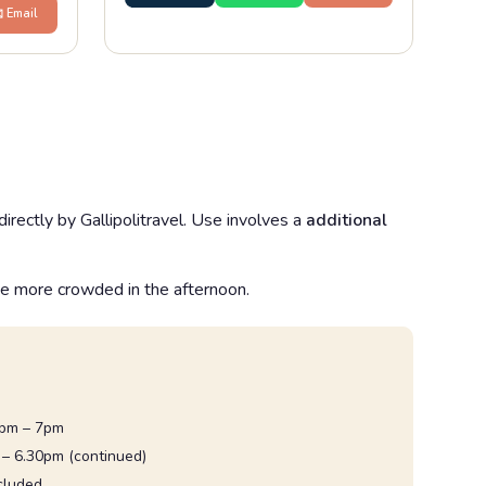
️ Email
irectly by Gallipolitravel. Use involves a
additional
be more crowded in the afternoon.
4pm – 7pm
m – 6.30pm (continued)
cluded