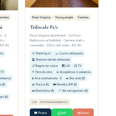
amilies
Rosa Virginia
Young people
Families
ni
Trilocale F1/1
r · 2
Rosa Virginia Apartment · 1st floor ·
tr +
Bathroom w/ bathtub · Camera matr +
A/C (€)
cameretta · 100 m dal mare · A/C (€)
ata
🫧 Washing m.
🍳 Cucina attrezzata
🏖️ Balcone vetrato attrezzato
🛁 Bagno con vasca
🛗 Lift
📺 TV
 TV
👔 Ferro da stiro
🤝 Accoglienza in presenza
 presenza
❄️ Aria condizionata · €
🚗 Box auto (€)
o (€)
🏊 Piscina (€)
🚌 Navetta A/R (€)
🛏️ Biancheria (€)
🪥 Set asciugamani (€)
ni (€)
CIN: IT075031B400068763
📷 Photos
WA
✉️ Email