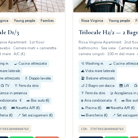
ginia
Young people
Families
Rosa Virginia
Young people
F
ale D1/3
Trilocale H2/2 — 2 Bag
inia Apartment · 1st floor ·
Rosa Virginia Apartment · 2nd floo
vabo · Camera matr + cameretta ·
bathrooms · Sea view · Camera ma
 mare · A/C (€)
camera singoli · 100 m dal mare · 
ing m.
🍳 Cucina attrezzata
🫧 Washing m.
🍳 Cucina attrezz
mare laterale
🌊 Vista mare laterale
ne attrezzato
🚿 Doppio lavabo
🏖️ Balcone attrezzato
📺 TV
👔 Ferro da stiro
🛁 2 Bagni con doccia
🛗 Lift
📺
lienza in presenza
👔 Ferro da stiro
🤝 Accoglienza in
ondizionata · €
🚗 Box auto (€)
❄️ Aria condizionata · €
🚗 Box aut
a (€)
🚌 Navetta A/R (€)
🏊 Piscina (€)
🚌 Navetta A/R (€)
heria (€)
🪥 Set asciugamani (€)
🛏️ Biancheria (€)
🪥 Set asciugama
075031B400068763
CIN: IT075031B400068763