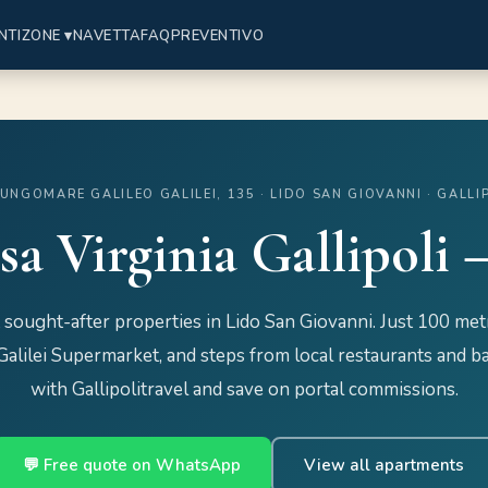
NTI
ZONE ▾
NAVETTA
FAQ
PREVENTIVO
LUNGOMARE GALILEO GALILEI, 135 · LIDO SAN GIOVANNI · GALLI
a Virginia Gallipoli
sought-after properties in Lido San Giovanni. Just 100 met
alilei Supermarket, and steps from local restaurants and ba
with Gallipolitravel and save on portal commissions.
💬 Free quote on WhatsApp
View all apartments