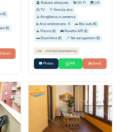
🏖️ Balcone attrezzato
📶 Wi-Fi
🛗 Lift
📺 TV
👔 Ferro da stiro
o (€)
🤝 Accoglienza in presenza
❄️ Aria condizionata · €
🚗 Box auto (€)
ni (€)
🏊 Piscina (€)
🚌 Navetta A/R (€)
🛏️ Biancheria (€)
🪥 Set asciugamani (€)
CIN: IT075031B400068763
️ Email
📷 Photos
WA
✉️ Email