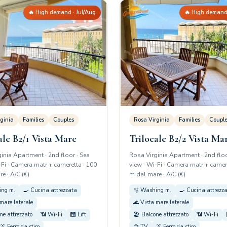
🔥 High demand · Jul/Aug
🔥 High demand 
ginia
Families
Couples
Rosa Virginia
Families
Coupl
ale B2/1 Vista Mare
Trilocale B2/2 Vista Ma
inia Apartment · 2nd floor · Sea
Rosa Virginia Apartment · 2nd floo
-Fi · Camera matr + cameretta · 100
view · Wi-Fi · Camera matr + camer
e · A/C (€)
m dal mare · A/C (€)
ing m.
🍳 Cucina attrezzata
🫧 Washing m.
🍳 Cucina attrezz
mare laterale
🌊 Vista mare laterale
ne attrezzato
📶 Wi-Fi
🛗 Lift
🏖️ Balcone attrezzato
📶 Wi-Fi
👔 Ferro da stiro
📺 TV
👔 Ferro da stiro