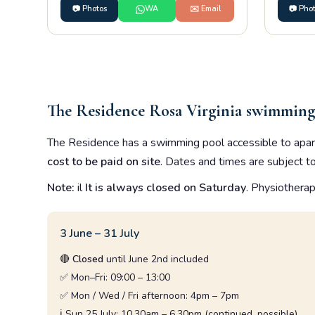
📷 Photos
WA
✉️ Email
📷 Pho
The Residence Rosa Virginia swimming
The Residence has a swimming pool accessible to apar
cost to be paid on site
. Dates and times are subject t
Note:
il
It is always closed on Saturday
. Physiothera
3 June – 31 July
🔴
Closed
until June 2nd included
✅ Mon–Fri: 09:00 – 13:00
✅ Mon / Wed / Fri afternoon: 4pm – 7pm
ℹ️ Sun 25 July: 10.30am – 6.30pm (continued, possible)