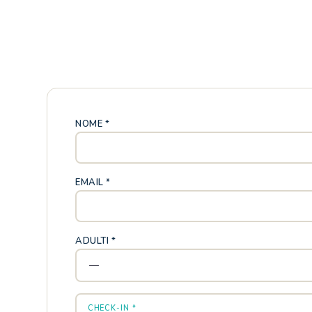
NOME *
EMAIL *
ADULTI *
CHECK-IN *