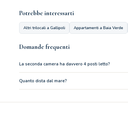
Potrebbe interessarti
Altri trilocali a Gallipoli
Appartamenti a Baia Verde
Domande frequenti
La seconda camera ha davvero 4 posti letto?
Sì, l'ampia stanza è perfettamente studiata e configurata pe
Quanto dista dal mare?
La spiaggia libera più vicina di Baia Verde si trova a soli 4