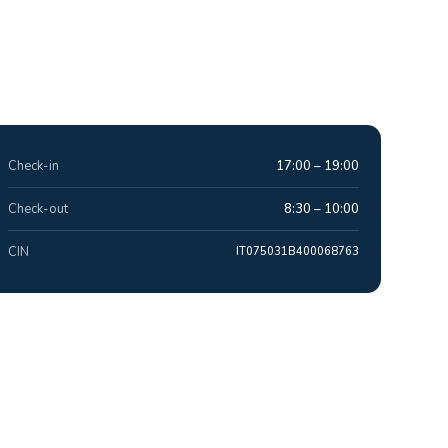
Check-in
17:00 – 19:00
Check-out
8:30 – 10:00
CIN
IT075031B400068763