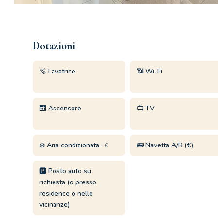
Dotazioni
🫧 Lavatrice
📶 Wi-Fi
🛗 Ascensore
📺 TV
❄️ Aria condizionata ·
🚌 Navetta A/R (€)
€
🅿️ Posto auto su
richiesta (o presso
residence o nelle
vicinanze)