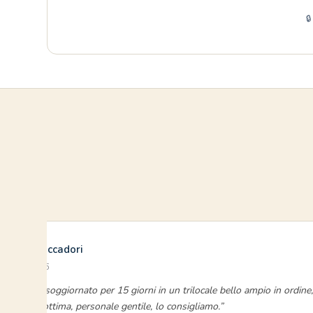

Franci Flaccadori
giugno 2025
“Abbiamo soggiornato per 15 giorni in un trilocale bello ampio in ordine,
posizione ottima, personale gentile, lo consigliamo.”