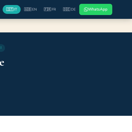
WhatsApp
🇮🇹 IT
🇬🇧 EN
🇫🇷 FR
🇩🇪 DE
I
e