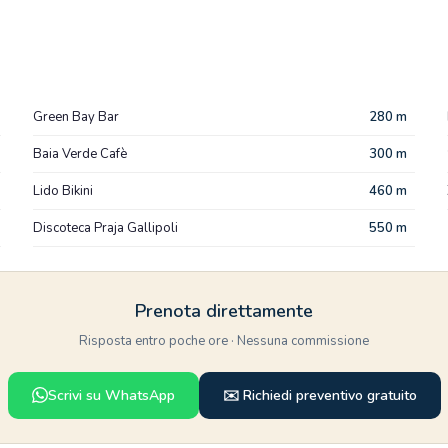
Green Bay Bar
280 m
Baia Verde Cafè
300 m
Lido Bikini
460 m
Discoteca Praja Gallipoli
550 m
Prenota direttamente
Risposta entro poche ore · Nessuna commissione
Scrivi su WhatsApp
✉️ Richiedi preventivo gratuito