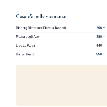
Cosa c'è nelle vicinanze
Risberg Ristorante Pizzeria Tabacchi
260 m
Piazza degli Aceri
280 m
Lido La Playa
440 m
Banzai Beach
550 m