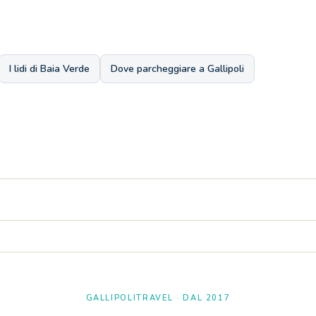
I lidi di Baia Verde
Dove parcheggiare a Gallipoli
r accogliere in comodità fino a quattro posti letto per famiglie o grupp
40 metri a piedi. Anche lidi famosi come Lido Zen (470 m) sono a due pas
GALLIPOLITRAVEL · DAL 2017