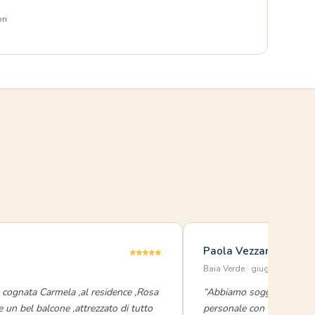
ri
i
Paola Vezzani
⭐⭐⭐⭐⭐
Baia Verde · giugno 2025
 cognata Carmela ,al residence ,Rosa
“Abbiamo soggiornato in u
 un bel balcone ,attrezzato di tutto
personale con cui siamo v