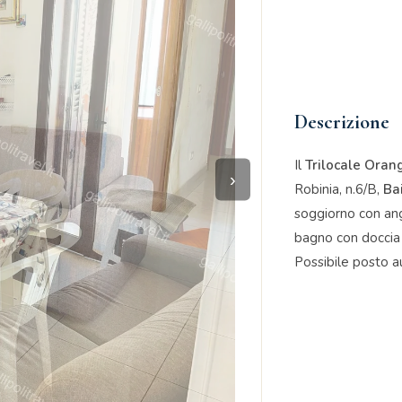
Descrizione
Il
Trilocale Oran
›
Robinia, n.6/B,
Ba
soggiorno con an
bagno con doccia
Possibile posto au