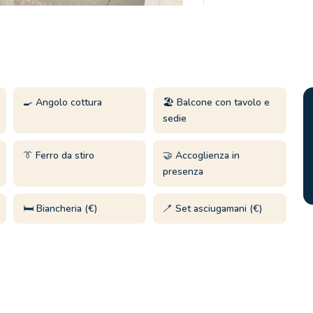
🍳 Angolo cottura
🏖️ Balcone con tavolo e
sedie
👔 Ferro da stiro
🤝 Accoglienza in
presenza
🛏️ Biancheria (€)
🪥 Set asciugamani (€)