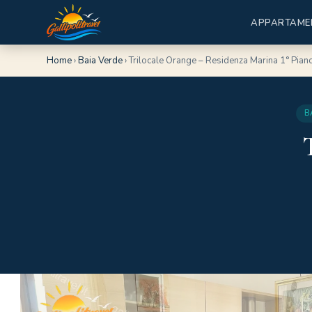
APPARTAME
Home
›
Baia Verde
›
Trilocale Orange – Residenza Marina 1° Pian
B