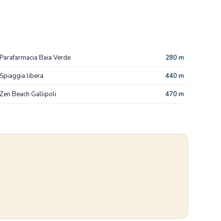
Parafarmacia Baia Verde
280 m
Spiaggia libera
440 m
Zen Beach Gallipoli
470 m