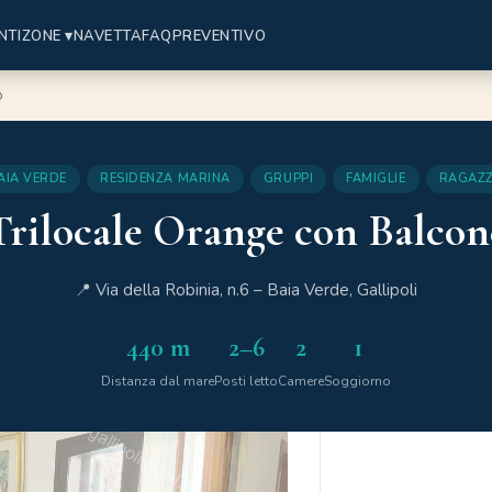
NTI
ZONE ▾
NAVETTA
FAQ
PREVENTIVO
o
AIA VERDE
RESIDENZA MARINA
GRUPPI
FAMIGLIE
RAGAZZ
Trilocale Orange con Balcon
📍 Via della Robinia, n.6 – Baia Verde, Gallipoli
440 m
2–6
2
1
Distanza dal mare
Posti letto
Camere
Soggiorno