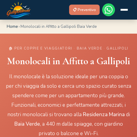
📋 Preventivo
Home
›
Monolocali in Affitto a Gallipoli Baia Verde
🏠 PER COPPIE E VIAGGIATORI · BAIA VERDE · GALLIPOLI
Monolocali in Affitto a Gallipoli
Il monolocale è la soluzione ideale per una coppia o
per chi viaggia da solo e cerca uno spazio curato senza
spendere come per un appartamento più grande.
Funzionali, economici e perfettamente attrezzati, i
nostri monolocali si trovano alla
Residenza Marina
di
Baia Verde
, a 440 m dalle spiagge, con giardino
privato o balcone e Wi-Fi.