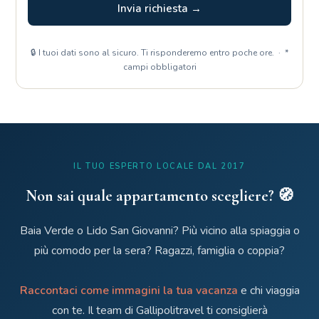
Invia richiesta →
🔒 I tuoi dati sono al sicuro. Ti risponderemo entro poche ore. · *
campi obbligatori
IL TUO ESPERTO LOCALE DAL 2017
Non sai quale appartamento scegliere? 🧭
Baia Verde o Lido San Giovanni? Più vicino alla spiaggia o
più comodo per la sera? Ragazzi, famiglia o coppia?
Raccontaci come immagini la tua vacanza
e chi viaggia
con te. Il team di Gallipolitravel ti consiglierà