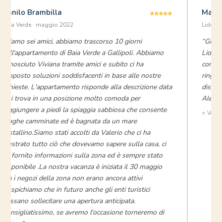
Danilo Brambilla
Marti
⭐⭐⭐⭐⭐
Baia Verde · maggio 2022
Lido Sa
“Siamo sei amici, abbiamo trascorso 10 giorni
“Grupp
nell'appartamento di Baia Verde a Gallipoli. Abbiamo
Lido S
conosciuto Viviana tramite amici e subito ci ha
cordia
proposto soluzioni soddisfacenti in base alle nostre
ringra
richieste. L'appartamento risponde alla descrizione data
dispon
e si trova in una posizione molto comoda per
Alessa
raggiungere a piedi la spiaggia sabbiosa che consente
⭐ Verifi
lunghe camminate ed è bagnata da un mare
cristallino.Siamo stati accolti da Valerio che ci ha
illustrato tutto ciò che dovevamo sapere sulla casa, ci
ha fornito informazioni sulla zona ed è sempre stato
disponibile .La nostra vacanza è iniziata il 30 maggio
ma i negozi della zona non erano ancora attivi
,auspichiamo che in futuro anche gli enti turistici
possano sollecitare una apertura anticipata.
Consigliatissimo, se avremo l'occasione torneremo di