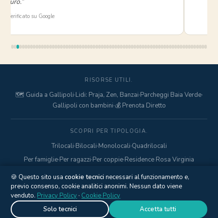
sicuro.”
⭐ Verificato su Google
RISORSE UTILI.
🗺️ Guida a Gallipoli
·
Lidi: Praja, Zen, Banzai
·
Parcheggi Baia Verde
·
Gallipoli con bambini
·
💰 Prenota Diretto
SCOPRI PER TIPOLOGIA.
Trilocali
·
Bilocali
·
Monolocali
·
Quadrilocali
Per famiglie
·
Per ragazzi
·
Per coppie
·
Residence Rosa Virginia
🍪 Questo sito usa
cookie tecnici
necessari al funzionamento e,
previo consenso, cookie analitici anonimi. Nessun dato viene
© 2017–2026 Gallipolitravel di Marcello Mario · Via Pisa, 18 ·
venduto.
Privacy Policy
·
Cookie Policy
Gallipoli (LE) · P.IVA
04845840752
·
+39 328 425 6938
·
Privacy
Policy
·
Cookie Policy
·
Gestisci cookie
Solo tecnici
Accetta tutti