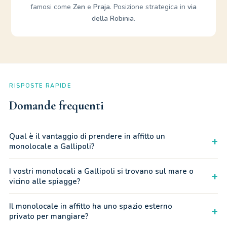
famosi come
Zen
e
Praja
. Posizione strategica in
via
della Robinia
.
RISPOSTE RAPIDE
Domande frequenti
Qual è il vantaggio di prendere in affitto un
+
monolocale a Gallipoli?
L'affitto di un monolocale a Gallipoli è la scelta ideale per
I vostri monolocali a Gallipoli si trovano sul mare o
+
coppie o viaggiatori singoli che cercano praticità e risparmio.
vicino alle spiagge?
Le nostre soluzioni alla Residenza Marina offrono un
I nostri monolocali a Gallipoli si trovano vicinissimi alle
Il monolocale in affitto ha uno spazio esterno
+
ambiente compatto ma dotato di ogni comfort, perfetto per
spiagge, in una posizione davvero strategica. Distano infatti
privato per mangiare?
vivere il mare del Salento con un budget contenuto.