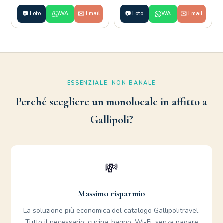
📷 Foto
WA
✉️ Email
📷 Foto
WA
✉️ Email
ESSENZIALE, NON BANALE
Perché scegliere un monolocale in affitto a
Gallipoli?
💸
Massimo risparmio
La soluzione più economica del catalogo Gallipolitravel.
Tutto il necessario: cucina, bagno, Wi-Fi, senza pagare