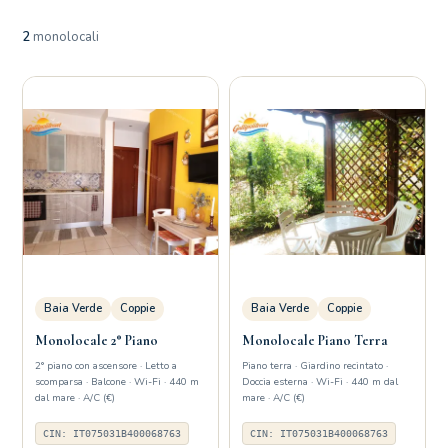
2
monolocali
Baia Verde
Coppie
Baia Verde
Coppie
Monolocale 2° Piano
Monolocale Piano Terra
2° piano con ascensore · Letto a
Piano terra · Giardino recintato ·
scomparsa · Balcone · Wi-Fi · 440 m
Doccia esterna · Wi-Fi · 440 m dal
dal mare · A/C (€)
mare · A/C (€)
CIN: IT075031B400068763
CIN: IT075031B400068763