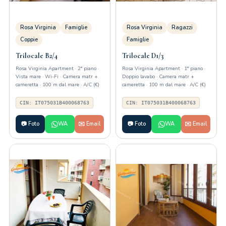
Rosa Virginia
Famiglie
Rosa Virginia
Ragazzi
Coppie
Famiglie
Trilocale B2/4
Trilocale D1/3
Rosa Virginia Apartment · 2° piano ·
Rosa Virginia Apartment · 1° piano ·
Vista mare · Wi-Fi · Camera matr +
Doppio lavabo · Camera matr +
cameretta · 100 m dal mare · A/C (€)
cameretta · 100 m dal mare · A/C (€)
CIN: IT075031B400068763
CIN: IT075031B400068763
📷 Foto
WA
✉️ Email
📷 Foto
WA
✉️ Email