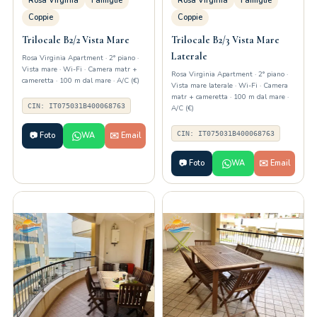
Rosa Virginia
Famiglie
Rosa Virginia
Famiglie
Coppie
Coppie
Trilocale B2/2 Vista Mare
Trilocale B2/3 Vista Mare
Laterale
Rosa Virginia Apartment · 2° piano ·
Vista mare · Wi-Fi · Camera matr +
Rosa Virginia Apartment · 2° piano ·
cameretta · 100 m dal mare · A/C (€)
Vista mare laterale · Wi-Fi · Camera
matr + cameretta · 100 m dal mare ·
CIN: IT075031B400068763
A/C (€)
CIN: IT075031B400068763
📷 Foto
WA
✉️ Email
📷 Foto
WA
✉️ Email