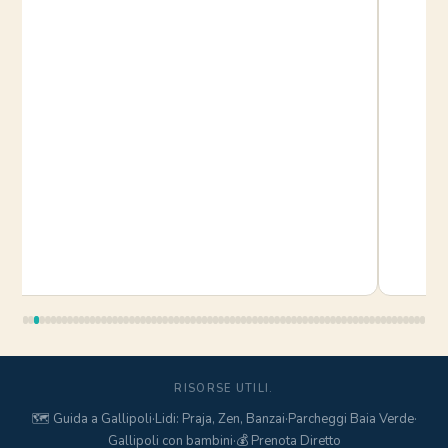
RISORSE UTILI.
🗺️ Guida a Gallipoli
·
Lidi: Praja, Zen, Banzai
·
Parcheggi Baia Verde
·
Gallipoli con bambini
·
💰 Prenota Diretto