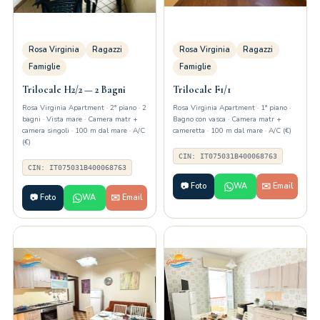
Rosa Virginia
Ragazzi
Rosa Virginia
Ragazzi
Famiglie
Famiglie
Trilocale H2/2 — 2 Bagni
Trilocale F1/1
Rosa Virginia Apartment · 2° piano · 2
Rosa Virginia Apartment · 1° piano ·
bagni · Vista mare · Camera matr +
Bagno con vasca · Camera matr +
camera singoli · 100 m dal mare · A/C
cameretta · 100 m dal mare · A/C (€)
(€)
CIN: IT075031B400068763
CIN: IT075031B400068763
📷 Foto
WA
✉️ Email
📷 Foto
WA
✉️ Email