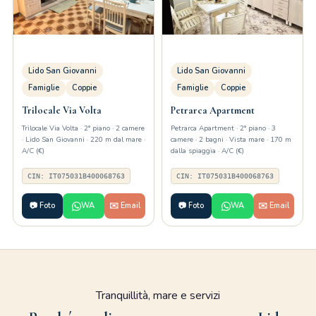
Lido San Giovanni
Lido San Giovanni
Famiglie
Coppie
Famiglie
Coppie
Trilocale Via Volta
Petrarca Apartment
Trilocale Via Volta · 2° piano · 2 camere
Petrarca Apartment · 2° piano · 3
· Lido San Giovanni · 220 m dal mare ·
camere · 2 bagni · Vista mare · 170 m
A/C (€)
dalla spiaggia · A/C (€)
CIN: IT075031B400068763
CIN: IT075031B400068763
📷 Foto
WA
✉️ Email
📷 Foto
WA
✉️ Email
Tranquillità, mare e servizi