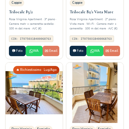
Coppie
Coppie
Trilocale F3/2
Trilocale B2/1 Vista Mare
Rosa Virginia Apartment · 3° piano ·
Rosa Virginia Apartment · 2° piano ·
Camera matr + cameretta castello ·
Vista mare · Wi-Fi · Camera matr +
100 m dal mare · A/C (€)
cameretta · 100 m dal mare · A/C (€)
CIN: IT075031B400068763
CIN: IT075031B400068763
📷 Foto
WA
✉️ Email
📷 Foto
WA
✉️ Email
🔥 Richiestissimo · Lug/Ago