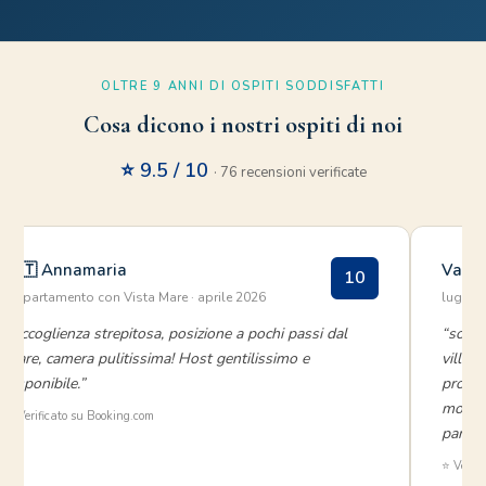
OLTRE 9 ANNI DI OSPITI SODDISFATTI
Cosa dicono i nostri ospiti di noi
⭐ 9.5 / 10
· 76 recensioni verificate
🇮🇹 Annamaria
Vanes
10
Appartamento con Vista Mare · aprile 2026
luglio
“Accoglienza strepitosa, posizione a pochi passi dal
“soggi
mare, camera pulitissima! Host gentilissimo e
villin
disponibile.”
proble
molto 
✅ Verificato su Booking.com
partico
⭐ Verifi