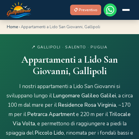
📋 Preventivo
Home
›
Appartamenti a Lido San Giovanni, Gallipoli
📍 GALLIPOLI · SALENTO · PUGLIA
Appartamenti a Lido San
Giovanni, Gallipoli
I nostri appartamenti a Lido San Giovanni si
sviluppano lungo il
Lungomare Galileo Galilei
, a circa
100 m dal mare per il
Residence Rosa Virginia
, ~170
m per il
Petrarca Apartment
e 220 m per il
Trilocale
Via Volta
, e permettono di raggiungere a piedi la
spiaggia del
Piccolo Lido
, rinomata per i fondali bassi e