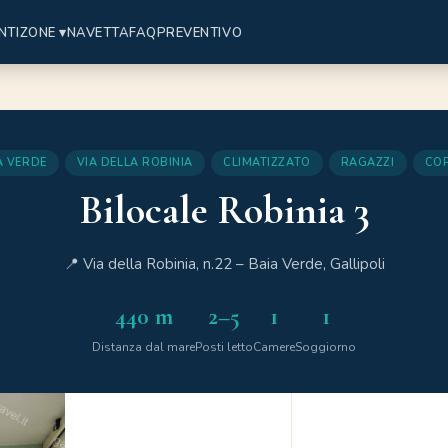
NTI
ZONE ▾
NAVETTA
FAQ
PREVENTIVO
A VERDE
VIA DELLA ROBINIA
CLIMATIZZATO
RAGAZZI
COP
Bilocale Robinia 3
📍 Via della Robinia, n.22 – Baia Verde, Gallipoli
440 m
2–5
1
1
Distanza dal mare
Posti letto
Camere
Soggiorno