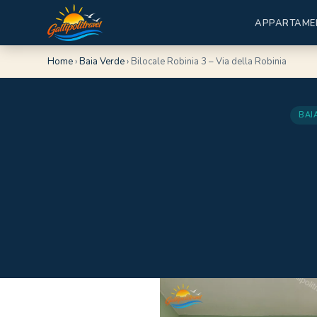
APPARTAME
Home
›
Baia Verde
›
Bilocale Robinia 3 – Via della Robinia
BAI