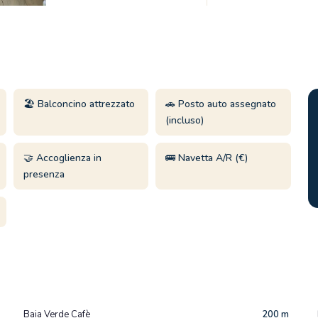
🏖️ Balconcino attrezzato
🚗 Posto auto assegnato
(incluso)
🤝 Accoglienza in
🚌 Navetta A/R (€)
presenza
Baia Verde Cafè
200 m