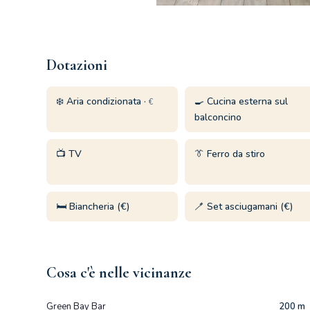
Dotazioni
❄️ Aria condizionata ·
🍳 Cucina esterna sul
€
balconcino
📺 TV
👔 Ferro da stiro
🛏️ Biancheria (€)
🪥 Set asciugamani (€)
Cosa c'è nelle vicinanze
Green Bay Bar
200 m