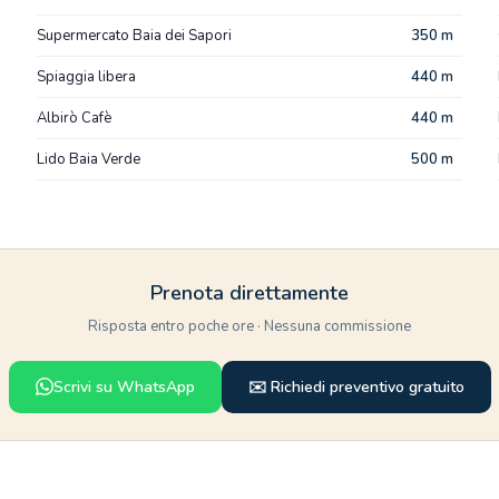
Supermercato Baia dei Sapori
350 m
Spiaggia libera
440 m
Albirò Cafè
440 m
Lido Baia Verde
500 m
Prenota direttamente
Risposta entro poche ore · Nessuna commissione
Scrivi su WhatsApp
✉️ Richiedi preventivo gratuito