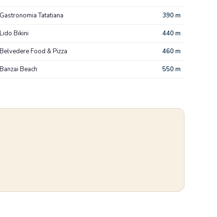
Gastronomia Tatatiana
390 m
Lido Bikini
440 m
Belvedere Food & Pizza
460 m
Banzai Beach
550 m