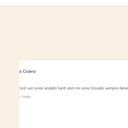
Michele Lo Cicero
luglio 2018
“Professionisti seri sono andato tanti anni mi sono trovato sempre bene 
⭐ Verificato su Google