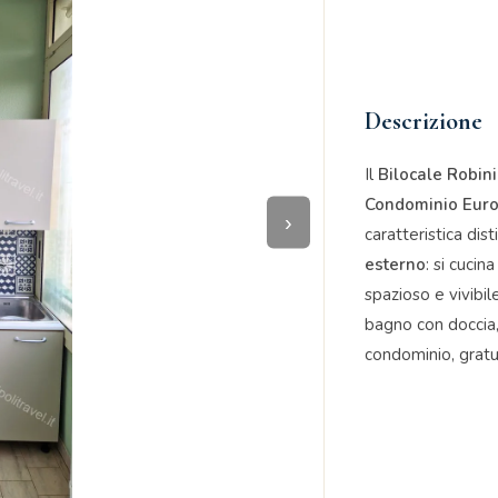
Descrizione
Il
Bilocale Robini
Condominio Eur
›
caratteristica dist
esterno
: si cucin
spazioso e vivibi
bagno con doccia,
condominio, gratu