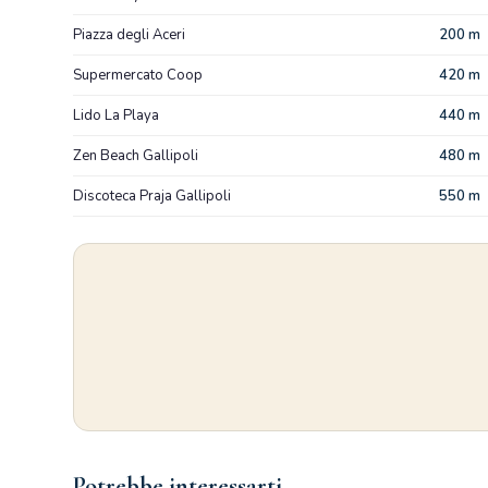
Piazza degli Aceri
200 m
Supermercato Coop
420 m
Lido La Playa
440 m
Zen Beach Gallipoli
480 m
Discoteca Praja Gallipoli
550 m
Potrebbe interessarti