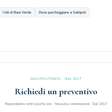
I lidi di Baia Verde
Dove parcheggiare a Gallipoli
olo cottura esterno. È possibile cucinare all'aperto godendo dell'aria se
GALLIPOLITRAVEL · DAL 2017
Richiedi un preventivo
Rispondiamo entro poche ore · Nessuna commissione · Dal 2017