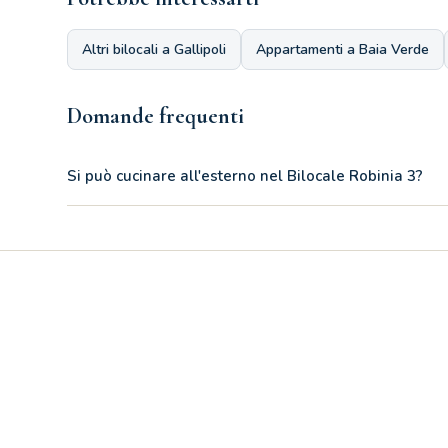
Altri bilocali a Gallipoli
Appartamenti a Baia Verde
Domande frequenti
Si può cucinare all'esterno nel Bilocale Robinia 3?
Sì, il Bilocale Robinia 3 ha un balconcino attrezzato con ang
la vacanza.