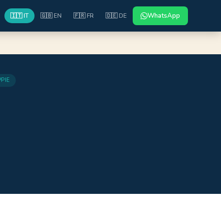
WhatsApp
🇮🇹 IT
🇬🇧 EN
🇫🇷 FR
🇩🇪 DE
PIE