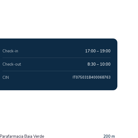
Check-in
17:00 – 19:00
Check-out
8:30 – 10:00
CIN
IT075031B400068763
Parafarmacia Baia Verde
200 m