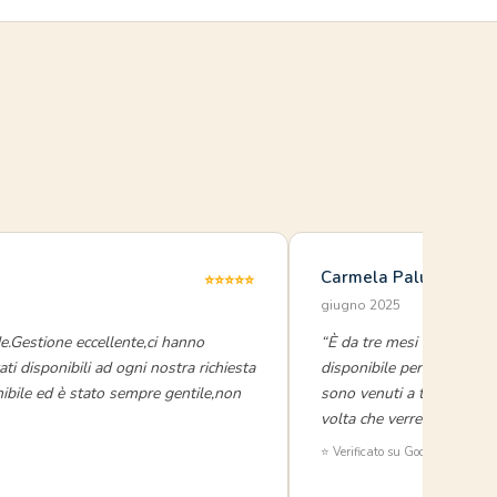
i
Carmela Palumbo
⭐⭐⭐⭐⭐
giugno 2025
.Gestione eccellente,ci hanno
“È da tre mesi che siamo a 
ti disponibili ad ogni nostra richiesta
disponibile per tutto ciò 
onibile ed è stato sempre gentile,non
sono venuti a trovarci son
volta che verremo a Gallip
⭐ Verificato su Google