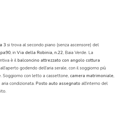
a 3
si trova al secondo piano (senza ascensore) del
opa90
, in
Via della Robinia, n.22
, Baia Verde. La
intiva è il
balconcino attrezzato con angolo cottura
a all'aperto godendo dell'aria serale, con il soggiorno più
le. Soggiorno con letto a cassettone,
camera matrimoniale
,
 aria condizionata.
Posto auto assegnato
all'interno del
ito.