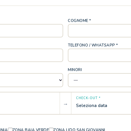
COGNOME *
TELEFONO / WHATSAPP *
MINORI
CHECK-OUT *
→
Seleziona data
INIA
ZONA BAIA VERDE
ZONA LIDO SAN GIOVANNI