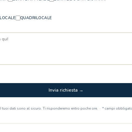
ILOCALE
QUADRILOCALE
Invia richiesta →
 I tuoi dati sono al sicuro. Ti risponderemo entro poche ore. · * campi obbligato