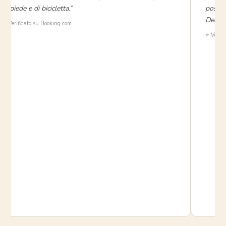
di piede e di bicicletta.”
posizi
Decisa
✅ Verificato su Booking.com
⭐ Verifi