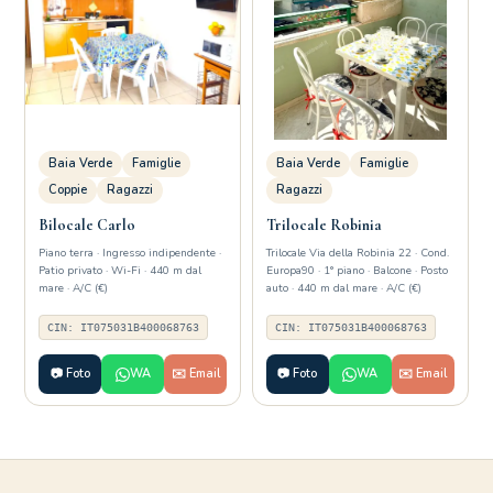
Baia Verde
Famiglie
Baia Verde
Famiglie
Coppie
Ragazzi
Ragazzi
Bilocale Carlo
Trilocale Robinia
Piano terra · Ingresso indipendente ·
Trilocale Via della Robinia 22 · Cond.
Patio privato · Wi-Fi · 440 m dal
Europa90 · 1° piano · Balcone · Posto
mare · A/C (€)
auto · 440 m dal mare · A/C (€)
CIN: IT075031B400068763
CIN: IT075031B400068763
📷 Foto
WA
✉️ Email
📷 Foto
WA
✉️ Email