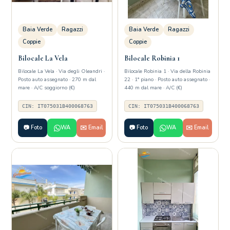
Baia Verde
Ragazzi
Baia Verde
Ragazzi
Coppie
Coppie
Bilocale La Vela
Bilocale Robinia 1
Bilocale La Vela · Via degli Oleandri ·
Bilocale Robinia 1 · Via della Robinia
Posto auto assegnato · 270 m dal
22 · 1° piano · Posto auto assegnato ·
mare · A/C soggiorno (€)
440 m dal mare · A/C (€)
CIN: IT075031B400068763
CIN: IT075031B400068763
📷 Foto
WA
✉️ Email
📷 Foto
WA
✉️ Email