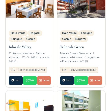
Baia Verde
Ragazzi
Baia Verde
Famiglie
Famiglie
Coppie
Coppie
Ragazzi
Bilocale Valery
Trilocale Green
2° piano con ascensore · Balcone
Trilocale Green · Piano terra · 2
attrezzato · Wi-Fi · 440 m dal mare ·
camere matrimoniali · 1 soggiorno ·
A/C (€)
440 m dal mare · A/C (€)
CIN: IT075031B400068763
CIN: IT075031B400068763
📷 Foto
WA
✉️ Email
📷 Foto
WA
✉️ Email