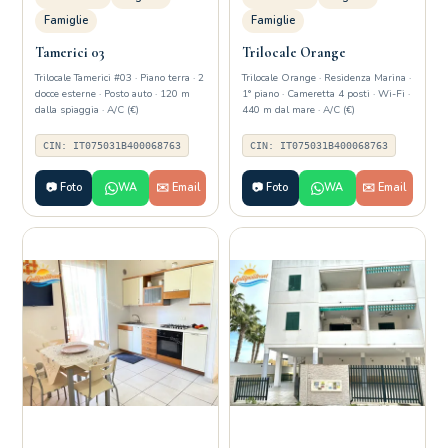
Famiglie
Famiglie
Tamerici 03
Trilocale Orange
Trilocale Tamerici #03 · Piano terra · 2
Trilocale Orange · Residenza Marina ·
docce esterne · Posto auto · 120 m
1° piano · Cameretta 4 posti · Wi-Fi ·
dalla spiaggia · A/C (€)
440 m dal mare · A/C (€)
CIN: IT075031B400068763
CIN: IT075031B400068763
📷 Foto
WA
✉️ Email
📷 Foto
WA
✉️ Email