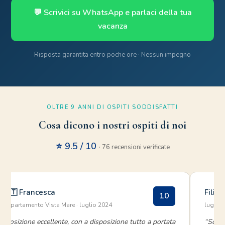
💬 Scrivici su WhatsApp e parlaci della tua
vacanza
Risposta garantita entro poche ore · Nessun impegno
OLTRE 9 ANNI DI OSPITI SODDISFATTI
Cosa dicono i nostri ospiti di noi
⭐ 9.5 / 10
· 76 recensioni verificate
🇮🇹 Francesca
Filipp
10
Appartamento Vista Mare · luglio 2024
luglio
“Posizione eccellente, con a disposizione tutto a portata
“Soggi