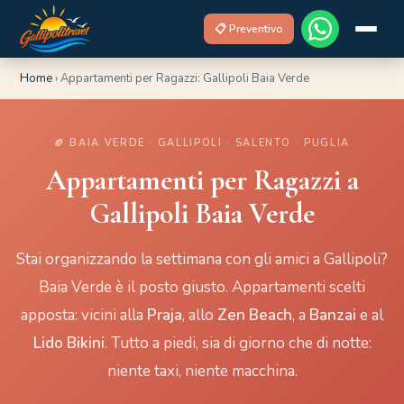
📋 Preventivo
Home
›
Appartamenti per Ragazzi: Gallipoli Baia Verde
🏈 BAIA VERDE · GALLIPOLI · SALENTO · PUGLIA
Appartamenti per Ragazzi a
Gallipoli Baia Verde
Stai organizzando la settimana con gli amici a Gallipoli?
Baia Verde è il posto giusto. Appartamenti scelti
apposta: vicini alla
Praja
, allo
Zen Beach
, a
Banzai
e al
Lido Bikini
. Tutto a piedi, sia di giorno che di notte:
niente taxi, niente macchina.