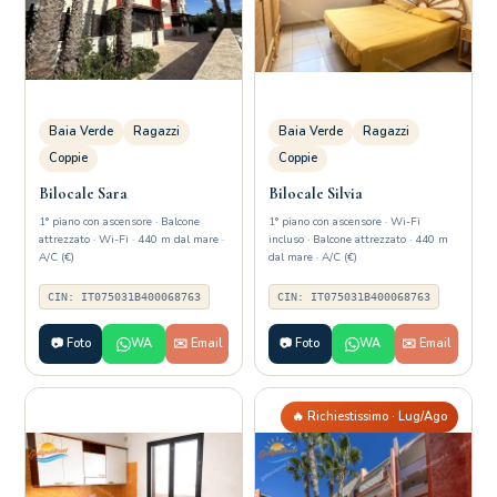
Baia Verde
Ragazzi
Baia Verde
Ragazzi
Coppie
Coppie
Bilocale Sara
Bilocale Silvia
1° piano con ascensore · Balcone
1° piano con ascensore · Wi-Fi
attrezzato · Wi-Fi · 440 m dal mare ·
incluso · Balcone attrezzato · 440 m
A/C (€)
dal mare · A/C (€)
CIN: IT075031B400068763
CIN: IT075031B400068763
📷 Foto
WA
✉️ Email
📷 Foto
WA
✉️ Email
🔥 Richiestissimo · Lug/Ago