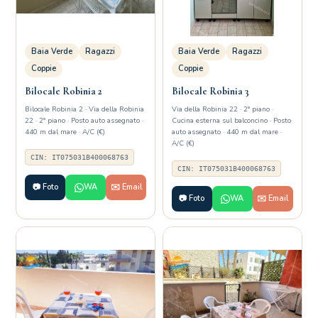
Baia Verde
Ragazzi
Baia Verde
Ragazzi
Coppie
Coppie
Bilocale Robinia 2
Bilocale Robinia 3
Bilocale Robinia 2 · Via della Robinia
Via della Robinia 22 · 2° piano ·
22 · 2° piano · Posto auto assegnato ·
Cucina esterna sul balconcino · Posto
440 m dal mare · A/C (€)
auto assegnato · 440 m dal mare ·
A/C (€)
CIN: IT075031B400068763
CIN: IT075031B400068763
📷 Foto
WA
✉️ Email
📷 Foto
WA
✉️ Email