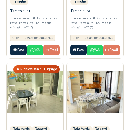
Famiglie
Famiglie
Tamerici 01
Tamerici 02
Trilocale Tamerici #01 · Piano terra ·
Trilocale Tamerici #02 · Piano terra ·
Patio · Posto auto · 120 m dalla
Patio · Posto auto · 120 m dalla
spiaggia · A/C (€)
spiaggia · A/C (€)
CIN: IT075031B400068763
CIN: IT075031B400068763
📷 Foto
WA
✉️ Email
📷 Foto
WA
✉️ Email
🔥 Richiestissimo · Lug/Ago
Baia Verde
Ragazzi
Baia Verde
Ragazzi