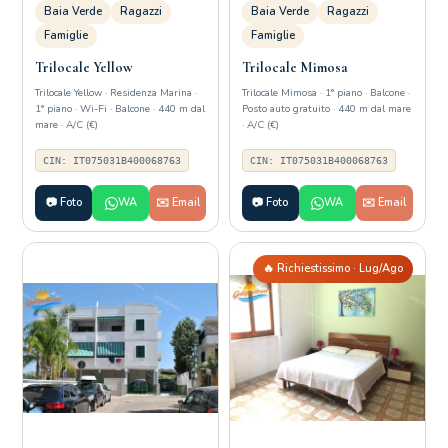
Baia Verde
Ragazzi
Baia Verde
Ragazzi
Famiglie
Famiglie
Trilocale Yellow
Trilocale Mimosa
Trilocale Yellow · Residenza Marina ·
Trilocale Mimosa · 1° piano · Balcone ·
1° piano · Wi-Fi · Balcone · 440 m dal
Posto auto gratuito · 440 m dal mare
mare · A/C (€)
· A/C (€)
CIN: IT075031B400068763
CIN: IT075031B400068763
📷 Foto
WA
✉️ Email
📷 Foto
WA
✉️ Email
🔥 Richiestissimo · Lug/Ago