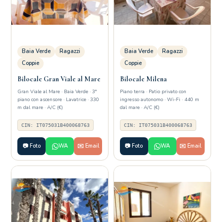
Baia Verde
Ragazzi
Baia Verde
Ragazzi
Coppie
Coppie
Bilocale Gran Viale al Mare
Bilocale Milena
Gran Viale al Mare · Baia Verde · 3°
Piano terra · Patio privato con
piano con ascensore · Lavatrice · 330
ingresso autonomo · Wi-Fi · 440 m
m dal mare · A/C (€)
dal mare · A/C (€)
CIN: IT075031B400068763
CIN: IT075031B400068763
📷 Foto
WA
✉️ Email
📷 Foto
WA
✉️ Email