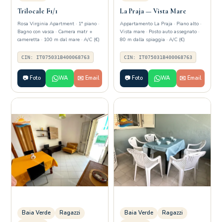
Trilocale F1/1
La Praja — Vista Mare
Rosa Virginia Apartment · 1° piano ·
Appartamento La Praja · Piano alto ·
Bagno con vasca · Camera matr +
Vista mare · Posto auto assegnato ·
cameretta · 100 m dal mare · A/C (€)
80 m dalla spiaggia · A/C (€)
CIN: IT075031B400068763
CIN: IT075031B400068763
📷 Foto
WA
✉️ Email
📷 Foto
WA
✉️ Email
Baia Verde
Ragazzi
Baia Verde
Ragazzi