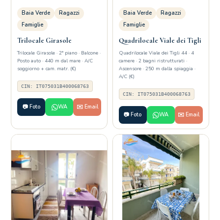
Baia Verde
Ragazzi
Baia Verde
Ragazzi
Famiglie
Famiglie
Trilocale Girasole
Quadrilocale Viale dei Tigli
Trilocale Girasole · 2° piano · Balcone ·
Quadrilocale Viale dei Tigli 44 · 4
Posto auto · 440 m dal mare · A/C
camere · 2 bagni ristrutturati ·
soggiorno + cam. matr. (€)
Ascensore · 250 m dalla spiaggia ·
A/C (€)
CIN: IT075031B400068763
CIN: IT075031B400068763
📷 Foto
WA
✉️ Email
📷 Foto
WA
✉️ Email